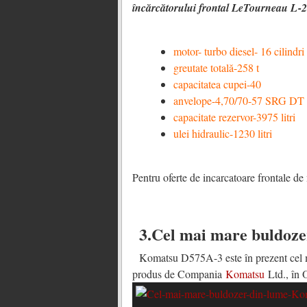
încărcătorului frontal LeTourneau L-
motor- turbo diesel- 16 cilindr
greutate totală-258 t
capacitatea cupei-40
anvelope-4,70/70-57 SRG DT
capacitate rezervor-3975 litri
ulei hidraulic-1230 litri
Pentru oferte de incarcatoare frontale d
3.Cel mai mare buldoze
Komatsu D575A-3 este în prezent cel 
produs de Compania
Komatsu
Ltd., în