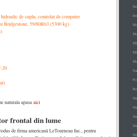
In
Ins
 hidraulic de cuplu, controlat de computer
sau Bridgestone, 59/80R63 (5300 kg)
Ma
t)
Ma
Mi
Mi
Mo
V-20
Na
Po
at)
Re
Sta
me naturala apasa
aici
Sta
St
or frontal din lume
Sta
rodus de firma americană LeTourneau Inc., pentru
St