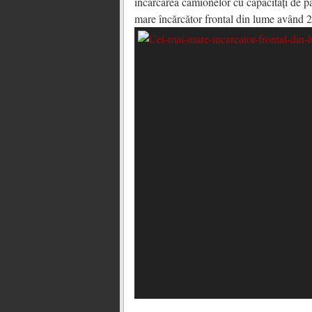
încărcarea camionelor cu capacități de p
mare încărcător frontal din lume având 2