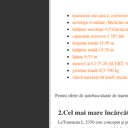
transmisie-mecanică, convertor
anvelope-6 radiale, Michelin 
înălțime anvelope-9,53(încărca
capacitate rezervor-3 785 litri
lungime totală-15,09 m
înălțime totală-15,70 m
lățime-9,53 m
motor-Cat C175-20 ACERT, 
greutate totală-623 700 kg
viteză maximă-68 km/h (încărc
Pentru oferte de autobasculante de mari
2.Cel mai mare încărcăt
LeTourneau L-2350 este conceput și p