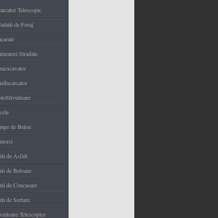
carcator Telescopic
talatii de Foraj
carale
turatori Stradale
niexcavator
niIncarcator
toStivuitoare
cele
mpe de Beton
morci
tii de Asfalt
tii de Betoane
atii de Concasare
tii de Sortare
ivuitoare Telescopice