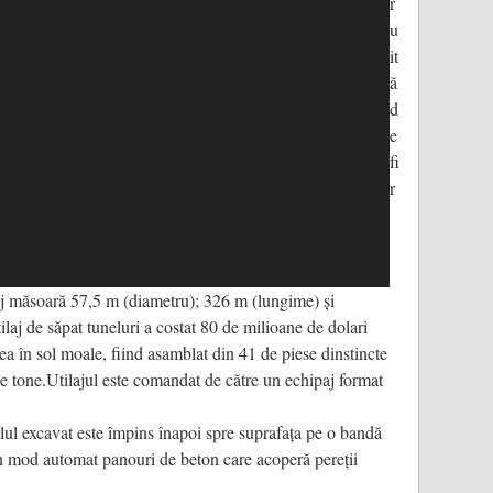
r
u
it
ă
d
e
fi
r
aj măsoară 57,5 m (diametru); 326 m (lungime) și
laj de săpat tuneluri a costat 80 de milioane de dolari
ea în sol moale, fiind asamblat din 41 de piese dinstincte
e tone.Utilajul este comandat de către un echipaj format
lul excavat este împins înapoi spre suprafața pe o bandă
e în mod automat panouri de beton care acoperă pereții