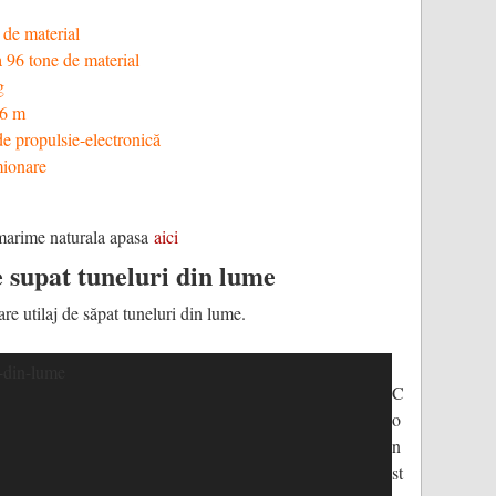
 de material
 96 tone de material
kg
06 m
de propulsie-electronică
mionare
marime naturala apasa
aici
e supat tuneluri din lume
re utilaj de săpat tuneluri din lume.
C
o
n
st