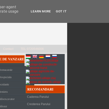
user-agent
erate usage
LEARN MORE
GOT IT
Contact
TEL 0720546006
E DE VANZARE
tomacarale
tospeciala
sculante
RECOMANDARI
toniera
Caderea Parului
ldoexcavator
Cresterea Parului
ldozer