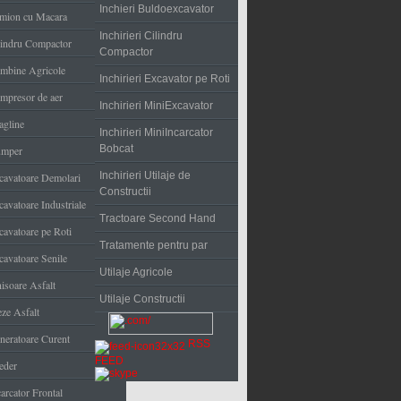
Inchieri Buldoexcavator
mion cu Macara
Inchirieri Cilindru
lindru Compactor
Compactor
mbine Agricole
Inchirieri Excavator pe Roti
mpresor de aer
Inchirieri MiniExcavator
agline
Inchirieri MiniIncarcator
Bobcat
mper
Inchirieri Utilaje de
cavatoare Demolari
Constructii
cavatoare Industriale
Tractoare Second Hand
cavatoare pe Roti
Tratamente pentru par
cavatoare Senile
Utilaje Agricole
nisoare Asfalt
Utilaje Constructii
eze Asfalt
neratoare Curent
RSS
FEED
eder
arcator Frontal