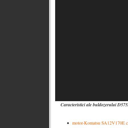
Caracteristici ale buldozerului D57
motor-Komatsu SA12V170E cu 12 