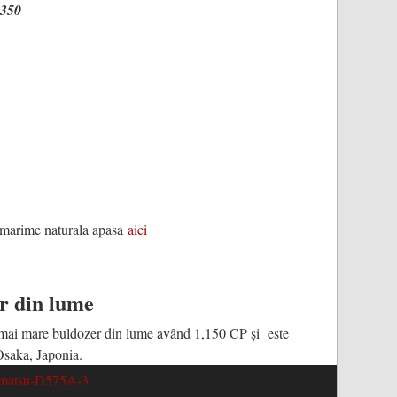
2350
i
e marime naturala apasa
aici
r din lume
mai mare buldozer din lume având 1,150 CP și este
 Osaka, Japonia.