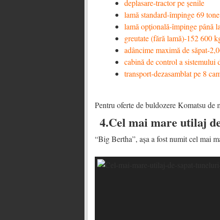
deplasare-tractor pe șenile
lamă standard-împinge 69 tone
lamă opțională-împinge până la
greutate (fără lamă)-152 600 
adâncime maximă de săpat-2,
cabină de control a sistemului 
transport-dezasamblat pe 8 ca
Pentru oferte de buldozere Komatsu de 
4.Cel mai mare utilaj d
“Big Bertha”, așa a fost numit cel mai ma