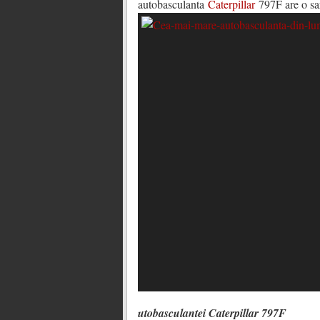
autobasculanta
Caterpillar
797F are o sa
utobasculantei Caterpillar 797F