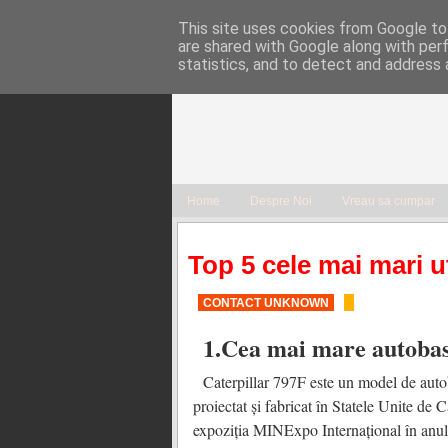
This site uses cookies from Google to 
are shared with Google along with per
statistics, and to detect and address 
Home
Despre Noi
Vreau sa cumpar
Top 5 cele mai mari u
CONTACT UNKNOWN
1.Cea mai mare autobas
Caterpillar 797F este un model de autob
proiectat și fabricat în Statele Unite de C
expoziția MINExpo Internațional în anu