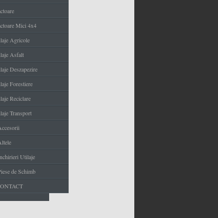
actoare
actoare Mici 4x4
ilaje Agricole
laje Asfalt
ilaje Deszapezire
laje Forestiere
laje Reciclare
laje Transport
Accesorii
ltele
nchirieri Utilaje
Piese de Schimb
CONTACT