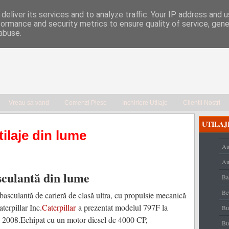
deliver its services and to analyze traffic. Your IP address and 
formance and security metrics to ensure quality of service, gen
abuse.
Vreau sa vand
Comenzi Piese
Inchiriere Utilaje
Clientii Nostri
UTILAJ
tilaje din lume
Au
Au
culantă din lume
Ba
Be
asculantă de carieră de clasă ultra, cu propulsie mecanică
aterpillar Inc.
Caterpillar
a prezentat modelul 797F la
Bu
l 2008.Echipat cu un motor diesel de 4000 CP,
Bu