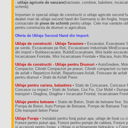
·
utilaje agricole de vanzare
(tractoare, combine, balotiere, incarca
schimb)
Importam in special utilaje de constructii si utilaje agricole second 
dealeri mari de utilaje second hand din Germania si din Anglia. Impo
consacrate de
piese de schimb
pentru utilaje. Cele mai vandute util
pentru constructia de drumuri si agricultura.
Oferta de Utilaje Second Hand din Import:
Utilaje de constructii - Utilaje Terasiere
• Excavator, Exavatoare 
pe senile, Excavatoare pe Roti, Excavatoare Industriale MiniExcava
din import • Buldoexcavator, BuldoExcavatoare, Mini buldo excavatoa
Incarcatoare Frontale, Mini Incarcatoare Frontale • Macara, Auto M
Utilaje de constructii - Utilaje pentru Drumuri
• AutoGredere, Moto
Compactor, Cilindri Compactori pe pneuri, Cilindri compactori cu tam
de asfalt • Repartizor Asfalt, Repartizoare Asfalt, Finisoare de asfalt
pentru drumuri • Statii de Asfalt Piese
Utilaje pentru cariera, balastiera
• Statii de Concasare, Concasor 
Concasor cu impact • Statii de Sortare, Ciur Fix, Ciur Mobil • Dum
transport • Draglina, Dragline • Incarcator Frontal, Incarcatoare Fron
Utilaje pentru betoane
• Statie de Beton, Statii de betoane fixe, St
Pompa de Beton, Auto Pompe de Betoane, Pompe de Betoane Tractab
Cife transport beton Piese
Utilaje Foraje
• Instalatii pentru foraj puturi apa, utilaje de forat cu c
Foreze pentru puturi apa, Foreze pentru pompe de caldura, Foreze p
si accesorii pentru foraje, • Utilaje si echipamente hidraulice, • C