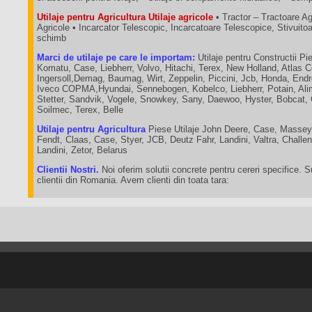
Utilaje pentru Agricultura Utilaje agricole
• Tractor – Tractoare A
Agricole • Incarcator Telescopic, Incarcatoare Telescopice, Stivuit
schimb
Marci de utilaje pe care le importam:
Utilaje pentru Constructii Pie
Komatu, Case, Liebherr, Volvo, Hitachi, Terex, New Holland, Atlas 
Ingersoll,Demag, Baumag, Wirt, Zeppelin, Piccini, Jcb, Honda, End
Iveco COPMA,Hyundai, Sennebogen, Kobelco, Liebherr, Potain, Ali
Stetter, Sandvik, Vogele, Snowkey, Sany, Daewoo, Hyster, Bobcat,
Soilmec, Terex, Belle
Utilaje pentru Agricultura
Piese Utilaje John Deere, Case, Massey
Fendt, Claas, Case, Styer, JCB, Deutz Fahr, Landini, Valtra, Chall
Landini, Zetor, Belarus
Clientii Nostri.
Noi oferim solutii concrete pentru cereri specifice. 
clientii din Romania. Avem clienti din toata tara: