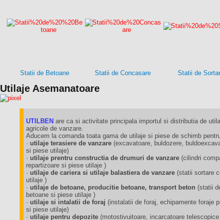
Statii de Betoane
Statii de Concasare
Statii de Sorta
Utilaje Asemanatoare
UTILBEN
are ca si activitate principala importul si distributia de utila
agricole de vanzare.
Aducem la comanda toata gama de utilaje si piese de schimb pentru 
·
utilaje terasiere de vanzare
(excavatoare, buldozere, buldoexcavat
si piese utilaje)
·
utilaje prentru constructia de drumuri de vanzare
(cilindri comp
repartizoare si piese utilaje )
·
utilaje de cariera si utilaje balastiera de vanzare
(statii sortare
utilaje )
·
utilaje de betoane, producitie betoane, transport beton
(statii 
betoane si piese utilaje )
·
utilaje si intalatii de foraj
(instalatii de foraj, echipamente foraj
si piese utilaje)
·
utilaje pentru depozite
(motostivuitoare, incarcatoare telescopice