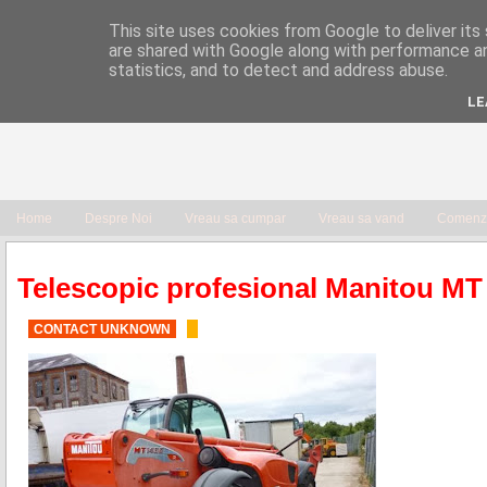
This site uses cookies from Google to deliver its 
are shared with Google along with performance an
statistics, and to detect and address abuse.
LE
Home
Despre Noi
Vreau sa cumpar
Vreau sa vand
Comenzi
Telescopic profesional Manitou 
CONTACT UNKNOWN