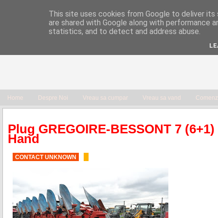
This site uses cookies from Google to deliver its 
are shared with Google along with performance an
statistics, and to detect and address abuse.
LE
Home
Despre Noi
Vreau sa cumpar
Vreau sa vand
Comenzi
Plug GREGOIRE-BESSONT 7 (6+1) 
Hand
CONTACT UNKNOWN