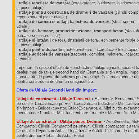
·
utilaje terasiere de vanzare
(excavatoare, buldozere, buldoexcavat
si piese utilaje)
·
utilaje prentru constructia de drumuri de vanzare
(cilindri comp
repartizoare si piese utilaje )
·
utilaje de cariera si utilaje balastiera de vanzare
(statii sortare
utilaje )
·
utilaje de betoane, producitie betoane, transport beton
(statii 
betoane si piese utilaje )
·
utilaje si intalatii de foraj
(instalatii de foraj, echipamente foraj
si piese utilaje)
·
utilaje pentru depozite
(motostivuitoare, incarcatoare telescopice
·
utilaje agricole de vanzare
(tractoare, combine, balotiere, incarca
schimb)
Importam in special utilaje de constructii si utilaje agricole second 
dealeri mari de utilaje second hand din Germania si din Anglia. Impo
consacrate de
piese de schimb
pentru utilaje. Cele mai vandute util
pentru constructia de drumuri si agricultura.
Oferta de Utilaje Second Hand din Import:
Utilaje de constructii - Utilaje Terasiere
• Excavator, Exavatoare 
pe senile, Excavatoare pe Roti, Excavatoare Industriale MiniExcava
din import • Buldoexcavator, BuldoExcavatoare, Mini buldo excavatoa
Incarcatoare Frontale, Mini Incarcatoare Frontale • Macara, Auto M
Utilaje de constructii - Utilaje pentru Drumuri
• AutoGredere, Moto
Compactor, Cilindri Compactori pe pneuri, Cilindri compactori cu tam
de asfalt • Repartizor Asfalt, Repartizoare Asfalt, Finisoare de asfalt
pentru drumuri • Statii de Asfalt Piese