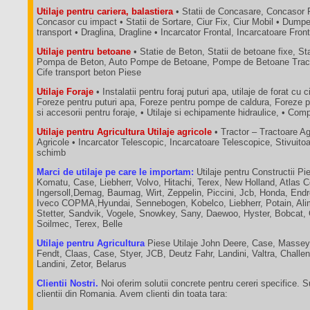
Utilaje pentru cariera, balastiera
• Statii de Concasare, Concasor 
Concasor cu impact • Statii de Sortare, Ciur Fix, Ciur Mobil • Dum
transport • Draglina, Dragline • Incarcator Frontal, Incarcatoare Fron
Utilaje pentru betoane
• Statie de Beton, Statii de betoane fixe, St
Pompa de Beton, Auto Pompe de Betoane, Pompe de Betoane Tractab
Cife transport beton Piese
Utilaje Foraje
• Instalatii pentru foraj puturi apa, utilaje de forat cu c
Foreze pentru puturi apa, Foreze pentru pompe de caldura, Foreze p
si accesorii pentru foraje, • Utilaje si echipamente hidraulice, • C
Utilaje pentru Agricultura Utilaje agricole
• Tractor – Tractoare A
Agricole • Incarcator Telescopic, Incarcatoare Telescopice, Stivuit
schimb
Marci de utilaje pe care le importam:
Utilaje pentru Constructii Pie
Komatu, Case, Liebherr, Volvo, Hitachi, Terex, New Holland, Atlas 
Ingersoll,Demag, Baumag, Wirt, Zeppelin, Piccini, Jcb, Honda, End
Iveco COPMA,Hyundai, Sennebogen, Kobelco, Liebherr, Potain, Ali
Stetter, Sandvik, Vogele, Snowkey, Sany, Daewoo, Hyster, Bobcat,
Soilmec, Terex, Belle
Utilaje pentru Agricultura
Piese Utilaje John Deere, Case, Massey
Fendt, Claas, Case, Styer, JCB, Deutz Fahr, Landini, Valtra, Chall
Landini, Zetor, Belarus
Clientii Nostri.
Noi oferim solutii concrete pentru cereri specifice. 
clientii din Romania. Avem clienti din toata tara: