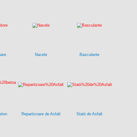
oare
Nacele
Basculante
eton
Repartizoare de Asfalt
Statii de Asfalt