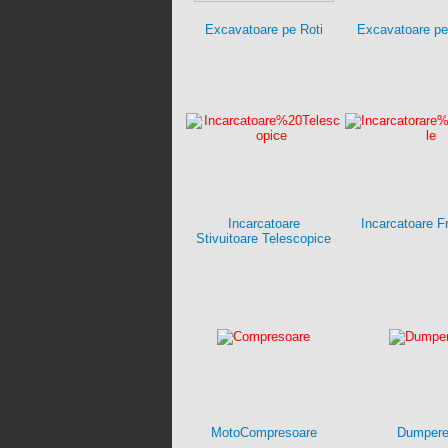
Excavatoare pe Roti
Excavatoare pe
Incarcatoare
Incarcatoare F
Stivuitoare Telescopice
MotoCompresoare
Dumper