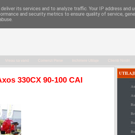
deliver its services and to analyze traffic. Your IP address and 
formance and security metrics to ensure quality of service, gen
abuse.
Vreau sa vand
Comenzi Piese
Inchiriere Utilaje
Clientii Nostri
UTILAJ
Axos 330CX 90-100 CAI
Au
Au
Ba
Be
Bu
Bu