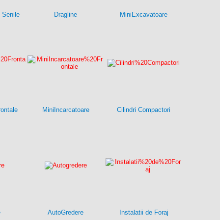
 Senile
Dragline
MiniExcavatoare
rontale
MiniIncarcatoare
Cilindri Compactori
e
AutoGredere
Instalatii de Foraj