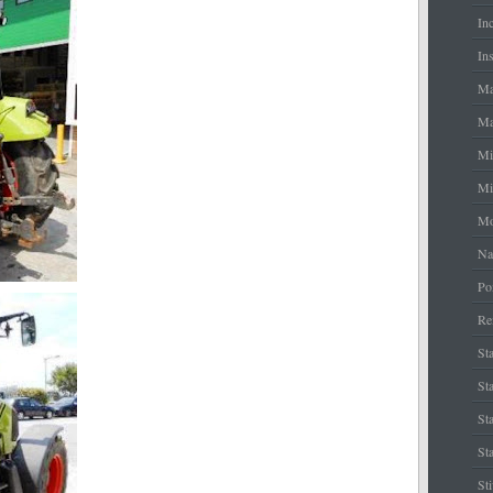
In
Ins
Ma
Ma
Mi
Mi
Mo
Na
Po
Re
Sta
Sta
St
Sta
St