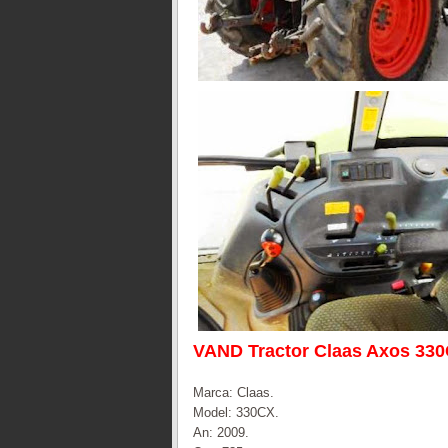
VAND Tractor Claas Axos 3
Marca: Claas.
Model: 330CX.
An: 2009.