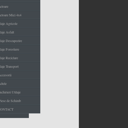
actoare
actoare Mici 4x4
ilaje Agricole
laje Asfalt
ilaje Deszapezire
laje Forestiere
laje Reciclare
laje Transport
Accesorii
ltele
nchirieri Utilaje
Piese de Schimb
CONTACT