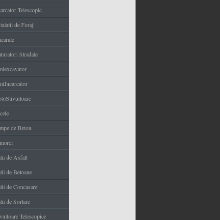
carcator Telescopic
talatii de Foraj
carale
turatori Stradale
niexcavator
niIncarcator
toStivuitoare
cele
mpe de Beton
morci
tii de Asfalt
tii de Betoane
atii de Concasare
tii de Sortare
ivuitoare Telescopice