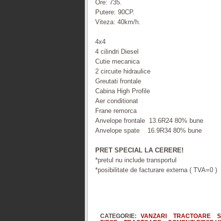
Ore: 735.
Putere: 90CP.
Viteza: 40km/h.
4x4
4 cilindri Diesel
Cutie mecanica
2 circuite hidraulice
Greutati frontale
Cabina High Profile
Aer conditionat
Frane remorca
Anvelope frontale 13.6R24 80% bune
Anvelope spate 16.9R34 80% bune
PRET SPECIAL LA CERERE!
*pretul nu include transportul
*posibilitate de facturare externa ( TVA=0 )
CATEGORIE:
VANZARI
TRACTOARE
S