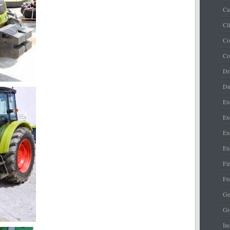
Ca
Ci
Co
Co
Dr
Du
Ex
Ex
Ex
Ex
Fi
Fr
Ge
Gr
Inc