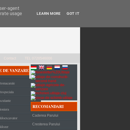
user-agent
erate usage
LEARN MORE
GOT IT
Contact
TEL 0720546006
E DE VANZARE
tomacarale
tospeciala
sculante
RECOMANDARI
toniera
Caderea Parului
ldoexcavator
Cresterea Parului
ldozer