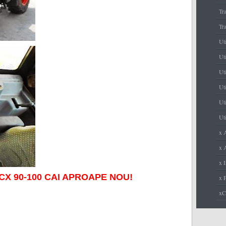
Tr
Tr
Ut
Uti
Ut
Uti
Uti
Uti
x 
x A
x I
30CX 90-100 CAI APROAPE NOU!
x 
x