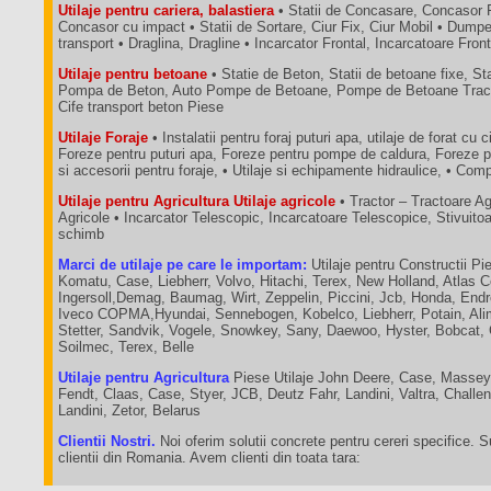
Utilaje pentru cariera, balastiera
• Statii de Concasare, Concasor 
Concasor cu impact • Statii de Sortare, Ciur Fix, Ciur Mobil • Dum
transport • Draglina, Dragline • Incarcator Frontal, Incarcatoare Fron
Utilaje pentru betoane
• Statie de Beton, Statii de betoane fixe, St
Pompa de Beton, Auto Pompe de Betoane, Pompe de Betoane Tractab
Cife transport beton Piese
Utilaje Foraje
• Instalatii pentru foraj puturi apa, utilaje de forat cu c
Foreze pentru puturi apa, Foreze pentru pompe de caldura, Foreze p
si accesorii pentru foraje, • Utilaje si echipamente hidraulice, • C
Utilaje pentru Agricultura Utilaje agricole
• Tractor – Tractoare A
Agricole • Incarcator Telescopic, Incarcatoare Telescopice, Stivuit
schimb
Marci de utilaje pe care le importam:
Utilaje pentru Constructii Pie
Komatu, Case, Liebherr, Volvo, Hitachi, Terex, New Holland, Atlas 
Ingersoll,Demag, Baumag, Wirt, Zeppelin, Piccini, Jcb, Honda, End
Iveco COPMA,Hyundai, Sennebogen, Kobelco, Liebherr, Potain, Ali
Stetter, Sandvik, Vogele, Snowkey, Sany, Daewoo, Hyster, Bobcat,
Soilmec, Terex, Belle
Utilaje pentru Agricultura
Piese Utilaje John Deere, Case, Massey
Fendt, Claas, Case, Styer, JCB, Deutz Fahr, Landini, Valtra, Chall
Landini, Zetor, Belarus
Clientii Nostri.
Noi oferim solutii concrete pentru cereri specifice. 
clientii din Romania. Avem clienti din toata tara: