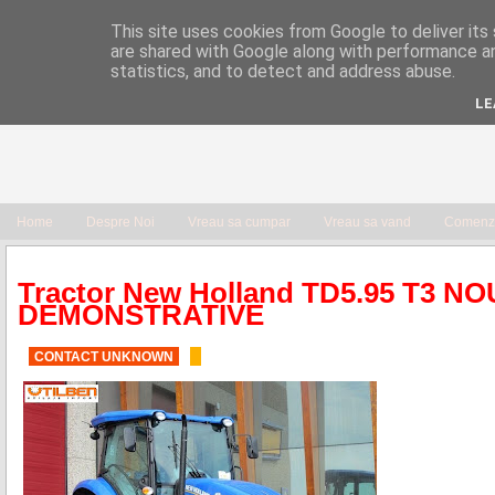
This site uses cookies from Google to deliver its 
are shared with Google along with performance an
statistics, and to detect and address abuse.
LE
Home
Despre Noi
Vreau sa cumpar
Vreau sa vand
Comenzi
Tractor New Holland TD5.95 T3 NO
DEMONSTRATIVE
CONTACT UNKNOWN