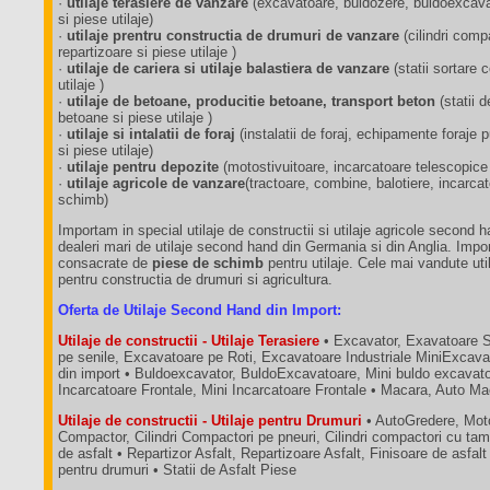
·
utilaje terasiere de vanzare
(excavatoare, buldozere, buldoexcavat
si piese utilaje)
·
utilaje prentru constructia de drumuri de vanzare
(cilindri comp
repartizoare si piese utilaje )
·
utilaje de cariera si utilaje balastiera de vanzare
(statii sortare
utilaje )
·
utilaje de betoane, producitie betoane, transport beton
(statii 
betoane si piese utilaje )
·
utilaje si intalatii de foraj
(instalatii de foraj, echipamente foraj
si piese utilaje)
·
utilaje pentru depozite
(motostivuitoare, incarcatoare telescopice
·
utilaje agricole de vanzare
(tractoare, combine, balotiere, incarca
schimb)
Importam in special utilaje de constructii si utilaje agricole second 
dealeri mari de utilaje second hand din Germania si din Anglia. Impo
consacrate de
piese de schimb
pentru utilaje. Cele mai vandute util
pentru constructia de drumuri si agricultura.
Oferta de Utilaje Second Hand din Import:
Utilaje de constructii - Utilaje Terasiere
• Excavator, Exavatoare 
pe senile, Excavatoare pe Roti, Excavatoare Industriale MiniExcava
din import • Buldoexcavator, BuldoExcavatoare, Mini buldo excavatoa
Incarcatoare Frontale, Mini Incarcatoare Frontale • Macara, Auto M
Utilaje de constructii - Utilaje pentru Drumuri
• AutoGredere, Moto
Compactor, Cilindri Compactori pe pneuri, Cilindri compactori cu tam
de asfalt • Repartizor Asfalt, Repartizoare Asfalt, Finisoare de asfalt
pentru drumuri • Statii de Asfalt Piese