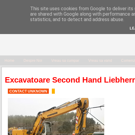
This site uses cookies from Google to deliver its 
are shared with Google along with performance an
statistics, and to detect and address abuse.
LE
Home
Despre Noi
Vreau sa cumpar
Vreau sa vand
Comenzi
Excavatoare Second Hand Liebherr
CONTACT UNKNOWN