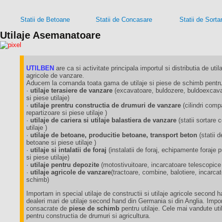
Statii de Betoane
Statii de Concasare
Statii de Sorta
Utilaje Asemanatoare
UTILBEN
are ca si activitate principala importul si distributia de utila
agricole de vanzare.
Aducem la comanda toata gama de utilaje si piese de schimb pentru 
·
utilaje terasiere de vanzare
(excavatoare, buldozere, buldoexcavat
si piese utilaje)
·
utilaje prentru constructia de drumuri de vanzare
(cilindri comp
repartizoare si piese utilaje )
·
utilaje de cariera si utilaje balastiera de vanzare
(statii sortare
utilaje )
·
utilaje de betoane, producitie betoane, transport beton
(statii 
betoane si piese utilaje )
·
utilaje si intalatii de foraj
(instalatii de foraj, echipamente foraj
si piese utilaje)
·
utilaje pentru depozite
(motostivuitoare, incarcatoare telescopice
·
utilaje agricole de vanzare
(tractoare, combine, balotiere, incarca
schimb)
Importam in special utilaje de constructii si utilaje agricole second 
dealeri mari de utilaje second hand din Germania si din Anglia. Impo
consacrate de
piese de schimb
pentru utilaje. Cele mai vandute util
pentru constructia de drumuri si agricultura.