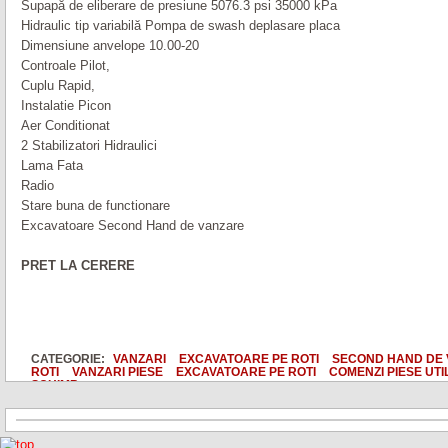
Supapă de eliberare de presiune 5076.3 psi 35000 kPa
Hidraulic tip variabilă Pompa de swash deplasare placa
Dimensiune anvelope 10.00-20
Controale
Pilot
,
C
uplu Rapid
,
Instalatie Picon
Aer Conditionat
2
Stabilizatori Hidraulici
L
ama Fata
Radio
Stare buna de functionare
Excavatoare Second Hand de vanzare
PRET LA CERERE
CATEGORIE:
VANZARI
EXCAVATOARE PE ROTI
SECOND HAND DE
ROTI
VANZARI PIESE
EXCAVATOARE PE ROTI
COMENZI PIESE UTI
SCHIMB