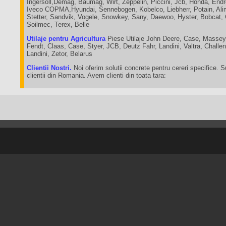
Ingersoll,Demag, Baumag, Wirt, Zeppelin, Piccini, Jcb, Honda, End
Iveco COPMA,Hyundai, Sennebogen, Kobelco, Liebherr, Potain, Ali
Stetter, Sandvik, Vogele, Snowkey, Sany, Daewoo, Hyster, Bobcat,
Soilmec, Terex, Belle
Utilaje pentru Agricultura
Piese Utilaje John Deere, Case, Massey
Fendt, Claas, Case, Styer, JCB, Deutz Fahr, Landini, Valtra, Chall
Landini, Zetor, Belarus
Clientii Nostri.
Noi oferim solutii concrete pentru cereri specifice. 
clientii din Romania. Avem clienti din toata tara: