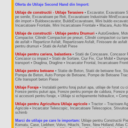
Oferta de Utilaje Second Hand din Import:
Utilaje de constructii - Utilaje Terasiere
• Excavator, Exavatoare 
pe senile, Excavatoare pe Roti, Excavatoare Industriale MiniExcava
din import • Buldoexcavator, BuldoExcavatoare, Mini buldo excavatoa
Incarcatoare Frontale, Mini Incarcatoare Frontale • Macara, Auto M
Utilaje de constructii - Utilaje pentru Drumuri
• AutoGredere, Moto
Compactor, Cilindri Compactori pe pneuri, Cilindri compactori cu tam
de asfalt • Repartizor Asfalt, Repartizoare Asfalt, Finisoare de asfalt
pentru drumuri • Statii de Asfalt Piese
Utilaje pentru cariera, balastiera
• Statii de Concasare, Concasor 
Concasor cu impact • Statii de Sortare, Ciur Fix, Ciur Mobil • Dum
transport • Draglina, Dragline • Incarcator Frontal, Incarcatoare Fron
Utilaje pentru betoane
• Statie de Beton, Statii de betoane fixe, St
Pompa de Beton, Auto Pompe de Betoane, Pompe de Betoane Tractab
Cife transport beton Piese
Utilaje Foraje
• Instalatii pentru foraj puturi apa, utilaje de forat cu c
Foreze pentru puturi apa, Foreze pentru pompe de caldura, Foreze p
si accesorii pentru foraje, • Utilaje si echipamente hidraulice, • C
Utilaje pentru Agricultura Utilaje agricole
• Tractor – Tractoare A
Agricole • Incarcator Telescopic, Incarcatoare Telescopice, Stivuit
schimb
Marci de utilaje pe care le importam:
Utilaje pentru Constructii Pie
Komatu, Case, Liebherr, Volvo, Hitachi, Terex, New Holland, Atlas 