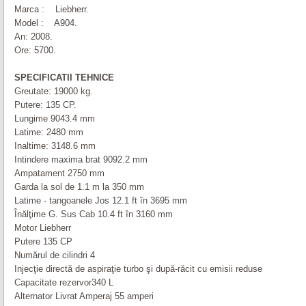
Marca :
Liebherr
.
Model :
A
904
.
An: 2008.
Ore: 5700.
SPECIFICATII TEHNICE
Greutate: 19000 kg.
Putere: 135 CP.
Lungime 9043.4 mm
Latime: 2480 mm
Inaltime: 3148.6 mm
Intindere maxima brat 9092.2 mm
Ampatament 2750 mm
Garda la sol de 1.1 m la 350 mm
Latime - tangoanele Jos 12.1 ft în 3695 mm
Înălţime G. Sus Cab 10.4 ft în 3160 mm
Motor
Liebherr
Putere 135 CP
Numărul de cilindri 4
Injecţie directă de aspiraţie turbo şi după-răcit cu emisii reduse
Capacitate rezervor340 L
Alternator Livrat Amperaj 55 amperi