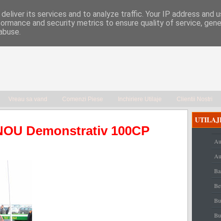
deliver its services and to analyze traffic. Your IP address and 
formance and security metrics to ensure quality of service, gen
abuse.
Vreau sa vand
Comenzi Piese
Inchiriere Utilaje
Clientii Nostri
UTILAJ
 NOU Demonstrativ 100CP
Au
Au
Ba
Be
Bu
Bu