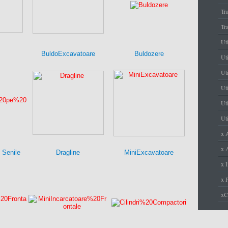
Tr
Tr
Ut
BuldoExcavatoare
Buldozere
Uti
Ut
Uti
Uti
Uti
x 
x A
 Senile
Dragline
MiniExcavatoare
x I
x 
x