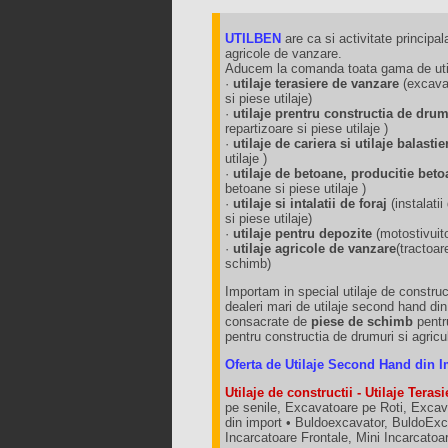
UTILBEN
are ca si activitate principala
agricole de vanzare.
Aducem la comanda toata gama de utila
·
utilaje terasiere de vanzare
(excavat
si piese utilaje)
·
utilaje prentru constructia de dru
repartizoare si piese utilaje )
·
utilaje de cariera si utilaje balast
utilaje )
·
utilaje de betoane, producitie beto
betoane si piese utilaje )
·
utilaje si intalatii de foraj
(instalat
si piese utilaje)
·
utilaje pentru depozite
(motostivuit
·
utilaje agricole de vanzare
(tractoar
schimb)
Importam in special utilaje de construct
dealeri mari de utilaje second hand di
consacrate de
piese de schimb
pentru
pentru constructia de drumuri si agricu
Oferta de Utilaje Second Hand din I
Utilaje de constructii - Utilaje Terasi
pe senile, Excavatoare pe Roti, Excav
din import • Buldoexcavator, BuldoExca
Incarcatoare Frontale, Mini Incarcato