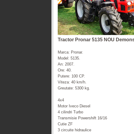
Tractor Pronar 5135 NOU Demons
Marca: Pronar.
Model: 5135.
An: 2007.
Ore: 40.
Putere: 100 CP.
Viteza: 40 km/h.
Greutate: 5300 kg.
4x4
Motor Iveco Diesel
4 cilindri Turbo
Transmisie Powershift 16/16
Cutie ZF
3 circuite hidraulice