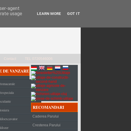
user-agent
erate usage
LEARN MORE
GOT IT
Contact
TEL 0720546006
E DE VANZARE
tomacarale
tospeciala
sculante
RECOMANDARI
toniera
Caderea Parului
ldoexcavator
Cresterea Parului
ldozer