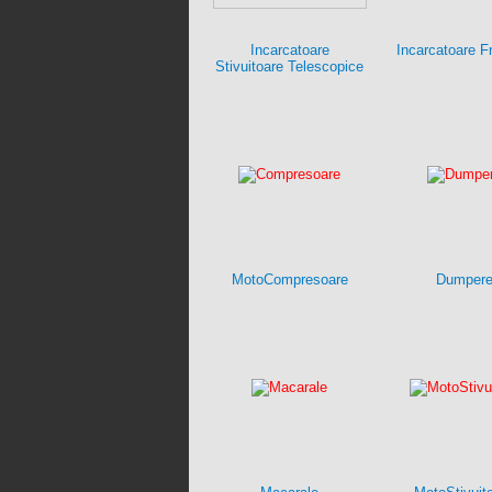
Incarcatoare
Incarcatoare F
Stivuitoare Telescopice
MotoCompresoare
Dumper