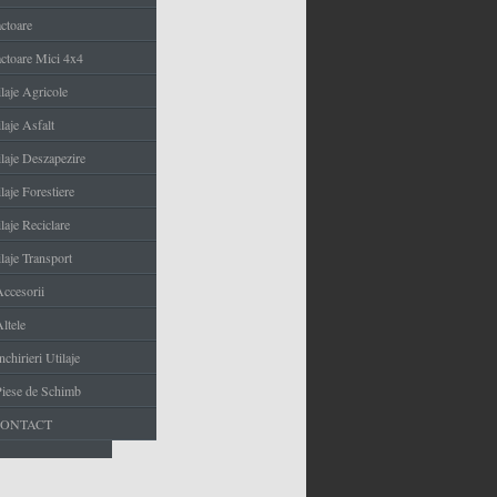
actoare
actoare Mici 4x4
ilaje Agricole
laje Asfalt
ilaje Deszapezire
laje Forestiere
laje Reciclare
laje Transport
Accesorii
ltele
nchirieri Utilaje
Piese de Schimb
CONTACT