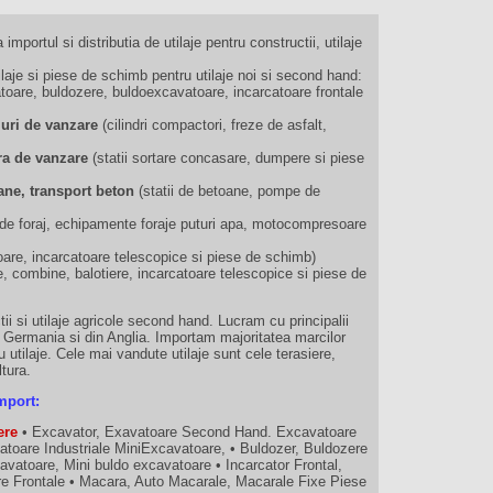
 importul si distributia de utilaje pentru constructii, utilaje
je si piese de schimb pentru utilaje noi si second hand:
oare, buldozere, buldoexcavatoare, incarcatoare frontale
muri de vanzare
(cilindri compactori, freze de asfalt,
iera de vanzare
(statii sortare concasare, dumpere si piese
ane, transport beton
(statii de betoane, pompe de
ii de foraj, echipamente foraje puturi apa, motocompresoare
oare, incarcatoare telescopice si piese de schimb)
e, combine, balotiere, incarcatoare telescopice si piese de
ii si utilaje agricole second hand. Lucram cu principalii
n Germania si din Anglia. Importam majoritatea marcilor
 utilaje. Cele mai vandute utilaje sunt cele terasiere,
ltura.
mport:
ere
• Excavator, Exavatoare Second Hand. Excavatoare
atoare Industriale MiniExcavatoare, • Buldozer, Buldozere
vatoare, Mini buldo excavatoare • Incarcator Frontal,
are Frontale • Macara, Auto Macarale, Macarale Fixe Piese