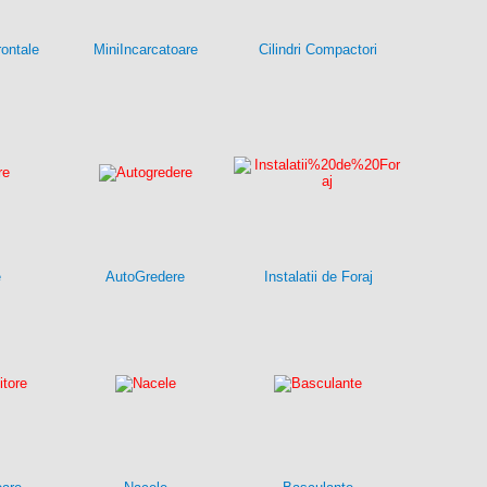
rontale
MiniIncarcatoare
Cilindri Compactori
e
AutoGredere
Instalatii de Foraj