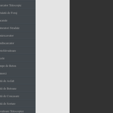
carcator Telescopic
talatii de Foraj
carale
turatori Stradale
niexcavator
niIncarcator
toStivuitoare
cele
mpe de Beton
morci
tii de Asfalt
tii de Betoane
atii de Concasare
tii de Sortare
ivuitoare Telescopice