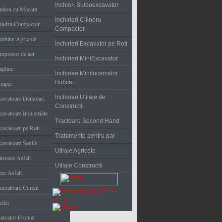
Inchieri Buldoexcavator
mion cu Macara
Inchirieri Cilindru
lindru Compactor
Compactor
mbine Agricole
Inchirieri Excavator pe Roti
mpresor de aer
Inchirieri MiniExcavator
agline
Inchirieri MiniIncarcator
Bobcat
mper
Inchirieri Utilaje de
cavatoare Demolari
Constructii
cavatoare Industriale
Tractoare Second Hand
cavatoare pe Roti
Tratamente pentru par
cavatoare Senile
Utilaje Agricole
nisoare Asfalt
Utilaje Constructii
eze Asfalt
neratoare Curent
RSS
FEED
eder
arcator Frontal