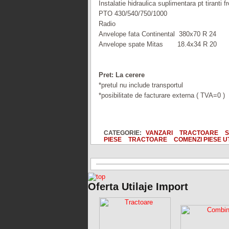
Instalatie hidraulica suplimentara pt tiranti fr
PTO 430/540/750/1000
Radio
Anvelope fata Continental 380x70 R 24
Anvelope spate Mitas 18.4x34 R 20
Pret: La cerere
*pretul nu include transportul
*posibilitate de facturare externa ( TVA=0 )
CATEGORIE:
VANZARI
TRACTOARE
S
PIESE
TRACTOARE
COMENZI PIESE U
Oferta Utilaje Import