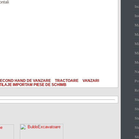
ontali
In
Ins
Ma
Ma
Mi
Mi
Mo
Na
Po
ECOND HAND DE VANZARE
TRACTOARE
VANZARI
TILAJE IMPORTAM PIESE DE SCHIMB
Re
Sta
Sta
St
Sta
St