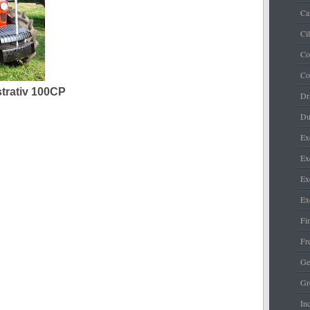
Ca
Ci
Co
Co
trativ 100CP
Dr
Du
Ex
Ex
Ex
Ex
Fi
Fr
Ge
Gr
Inc