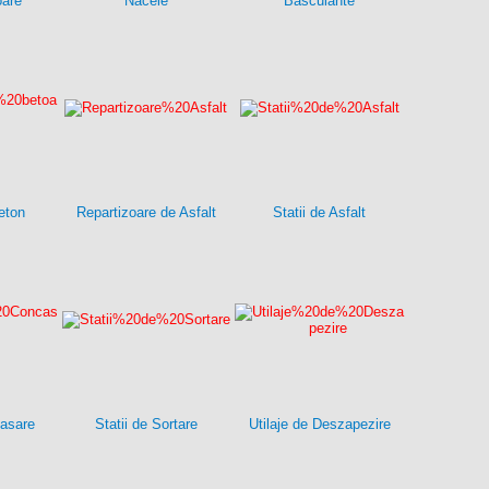
oare
Nacele
Basculante
eton
Repartizoare de Asfalt
Statii de Asfalt
casare
Statii de Sortare
Utilaje de Deszapezire