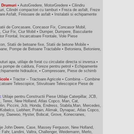
ru Drumuri
• AutoGredere, MotorGredere • Cilindru
ri, Cilindri compactori cu tamburi • Freza de asfalt, Freze
are Asfalt, Finisoare de asfalt • Instalatii si echipamente
atii de Concasare, Concasor Fix, Concasor Mobil,
e, Ciur Fix, Ciur Mobil • Dumper, Dumpere, Basculante
ator Frontal, Incarcatoare Frontale, Vole Piese
on, Statii de betoane fixe, Statii de betone Mobile •
ne, Pompe de Betoane Tractabile • Betoniera, Betoniere,
puturi apa, utilaje de forat cu circulatie directa si inversa •
ru pompe de caldura, Foreze pentru petrol • Echipamente
si echipamente hidraulice, • Compresoare, Piese de schimb
ricole
• Tractor – Tractoare Agricole • Combina – Combine
rcatoare Telescopice, Stivuitoare Telescopice Piese de
:
Utilaje pentru Constructii Piese Utilaje Caterpillar, JCB,
i, Terex, New Holland, Atlas Copco, Man, Cat,
lin, Piccini, Jcb, Honda, Endress, Stabila,Man, Mercedes,
belco, Liebherr, Potain, Alimak, Dynapac, Atlas Copco,
any, Daewoo, Hyster, Bobcat, Grove, Konecranes,
aje John Deere, Case, Massey Ferguson, New Holland,
 Fahr, Landini, Valtra, Challenger, Weidemann, Merlo,