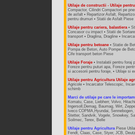
Utilaje de constructii - Utilaje pent
Compactor, Cilindri Compactori pe pneu
de asfalt • Repartizor Asfalt, Repartizo
pentru drumuri • Statii de Asfalt Piese
Utilaje pentru cariera, balastiera
• St
Concasor cu impact • Statii de Sortar
transport • Draglina, Dragline • Incarc
Utilaje pentru betoane
• Statie de Bet
Pompa de Beton, Auto Pompe de Betoa
Cife transport beton Piese
Utilaje Foraje
• Instalatii pentru foraj 
Foreze pentru puturi apa, Foreze pent
si accesorii pentru foraje, • Utilaje 
Utilaje pentru Agricultura Utilaje ag
Agricole • Incarcator Telescopic, Inca
schimb
Marci de utilaje pe care le importam
Komatu, Case, Liebherr, Volvo, Hitach
Ingersoll,Demag, Baumag, Wirt, Zeppe
Iveco COPMA,Hyundai, Sennebogen, Ko
Stetter, Sandvik, Vogele, Snowkey, S
Soilmec, Terex, Belle
Utilaje pentru Agricultura
Piese Util
Fendt, Claas, Case, Styer, JCB, Deutz