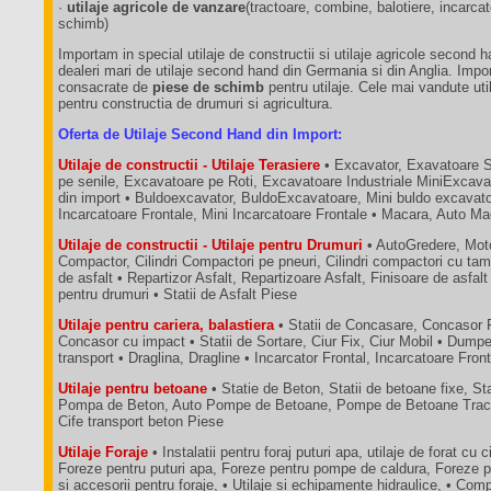
·
utilaje agricole de vanzare
(tractoare, combine, balotiere, incarca
schimb)
Importam in special utilaje de constructii si utilaje agricole second 
dealeri mari de utilaje second hand din Germania si din Anglia. Impo
consacrate de
piese de schimb
pentru utilaje. Cele mai vandute util
pentru constructia de drumuri si agricultura.
Oferta de Utilaje Second Hand din Import:
Utilaje de constructii - Utilaje Terasiere
• Excavator, Exavatoare 
pe senile, Excavatoare pe Roti, Excavatoare Industriale MiniExcava
din import • Buldoexcavator, BuldoExcavatoare, Mini buldo excavatoa
Incarcatoare Frontale, Mini Incarcatoare Frontale • Macara, Auto M
Utilaje de constructii - Utilaje pentru Drumuri
• AutoGredere, Moto
Compactor, Cilindri Compactori pe pneuri, Cilindri compactori cu tam
de asfalt • Repartizor Asfalt, Repartizoare Asfalt, Finisoare de asfalt
pentru drumuri • Statii de Asfalt Piese
Utilaje pentru cariera, balastiera
• Statii de Concasare, Concasor 
Concasor cu impact • Statii de Sortare, Ciur Fix, Ciur Mobil • Dum
transport • Draglina, Dragline • Incarcator Frontal, Incarcatoare Fron
Utilaje pentru betoane
• Statie de Beton, Statii de betoane fixe, St
Pompa de Beton, Auto Pompe de Betoane, Pompe de Betoane Tractab
Cife transport beton Piese
Utilaje Foraje
• Instalatii pentru foraj puturi apa, utilaje de forat cu c
Foreze pentru puturi apa, Foreze pentru pompe de caldura, Foreze p
si accesorii pentru foraje, • Utilaje si echipamente hidraulice, • C