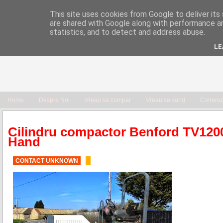
This site uses cookies from Google to deliver its 
are shared with Google along with performance an
statistics, and to detect and address abuse.
LE
Home
Despre Noi
Vreau sa cumpar
Vreau sa vand
Comenzi
Cilindru compactor Benford TV120
Hand
CONTACT UNKNOWN