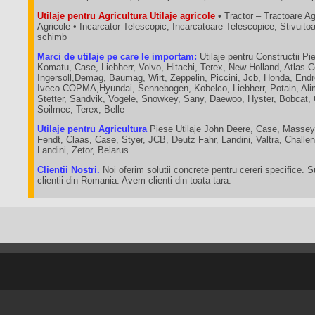
Utilaje pentru Agricultura Utilaje agricole
• Tractor – Tractoare A
Agricole • Incarcator Telescopic, Incarcatoare Telescopice, Stivuit
schimb
Marci de utilaje pe care le importam:
Utilaje pentru Constructii Pie
Komatu, Case, Liebherr, Volvo, Hitachi, Terex, New Holland, Atlas 
Ingersoll,Demag, Baumag, Wirt, Zeppelin, Piccini, Jcb, Honda, End
Iveco COPMA,Hyundai, Sennebogen, Kobelco, Liebherr, Potain, Ali
Stetter, Sandvik, Vogele, Snowkey, Sany, Daewoo, Hyster, Bobcat,
Soilmec, Terex, Belle
Utilaje pentru Agricultura
Piese Utilaje John Deere, Case, Massey
Fendt, Claas, Case, Styer, JCB, Deutz Fahr, Landini, Valtra, Chall
Landini, Zetor, Belarus
Clientii Nostri.
Noi oferim solutii concrete pentru cereri specifice. 
clientii din Romania. Avem clienti din toata tara: