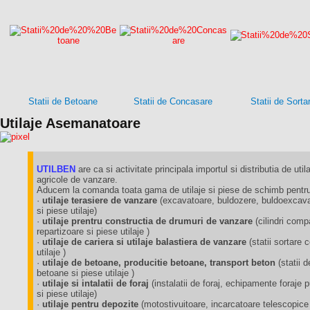
Statii de Betoane
Statii de Concasare
Statii de Sorta
Utilaje Asemanatoare
UTILBEN
are ca si activitate principala importul si distributia de utila
agricole de vanzare.
Aducem la comanda toata gama de utilaje si piese de schimb pentru 
·
utilaje terasiere de vanzare
(excavatoare, buldozere, buldoexcavat
si piese utilaje)
·
utilaje prentru constructia de drumuri de vanzare
(cilindri comp
repartizoare si piese utilaje )
·
utilaje de cariera si utilaje balastiera de vanzare
(statii sortare
utilaje )
·
utilaje de betoane, producitie betoane, transport beton
(statii 
betoane si piese utilaje )
·
utilaje si intalatii de foraj
(instalatii de foraj, echipamente foraj
si piese utilaje)
·
utilaje pentru depozite
(motostivuitoare, incarcatoare telescopice