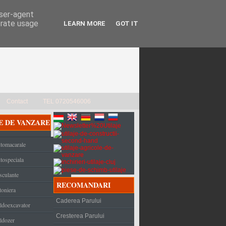
user-agent
erate usage
LEARN MORE
GOT IT
Contact
TEL 0720546006
E DE VANZARE
tomacarale
tospeciala
sculante
RECOMANDARI
toniera
Caderea Parului
ldoexcavator
Cresterea Parului
ldozer