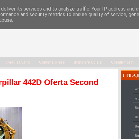
deliver its services and to analyze traffic. Your IP address and 
formance and security metrics to ensure quality of service, gen
abuse.
Vreau sa vand
Comenzi Piese
Inchiriere Utilaje
Clientii Nostri
UTILAJ
pillar 442D Oferta Second
Au
Au
Ba
Be
Bu
Bu