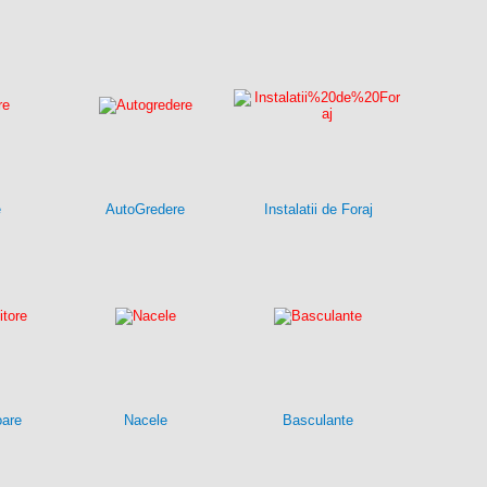
e
AutoGredere
Instalatii de Foraj
oare
Nacele
Basculante