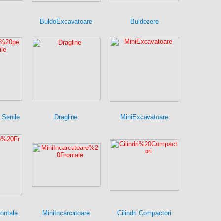
BuldoExcavatoare
Buldozere
 Senile
Dragline
MiniExcavatoare
rontale
MiniIncarcatoare
Cilindri Compactori