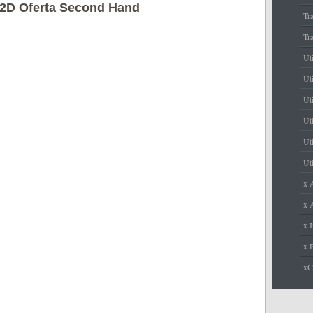
42D Oferta Second Hand
Tr
Tr
Ut
Uti
Ut
Uti
Uti
Uti
x 
x A
x I
x 
x