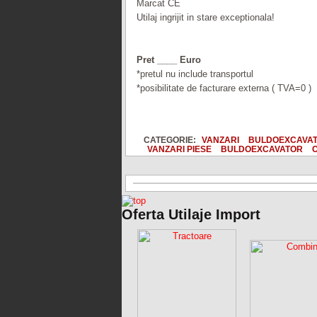
Marcat CE
Utilaj ingrijit in stare exceptionala!
Pret ____ Euro
*pretul nu include transportul
*posibilitate de facturare externa ( TVA=0 )
CATEGORIE:
VANZARI
BULDOEXCAVA
VANZARI PIESE
BULDOEXCAVATOR
C
Oferta Utilaje Import