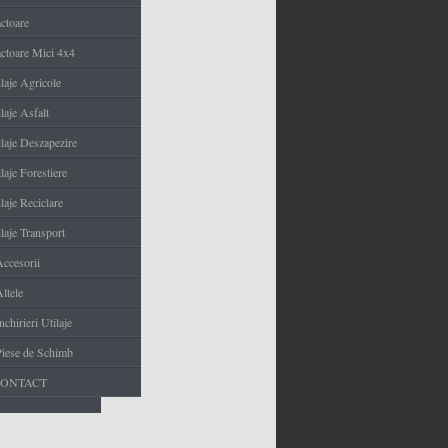
actoare
actoare Mici 4x4
ilaje Agricole
laje Asfalt
ilaje Deszapezire
laje Forestiere
laje Reciclare
laje Transport
Accesorii
ltele
nchirieri Utilaje
Piese de Schimb
CONTACT