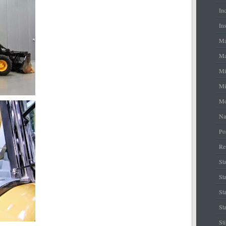
In
Ins
Ma
Ma
Mi
Mi
Mo
Na
Po
Re
Sta
Sta
St
Sta
St