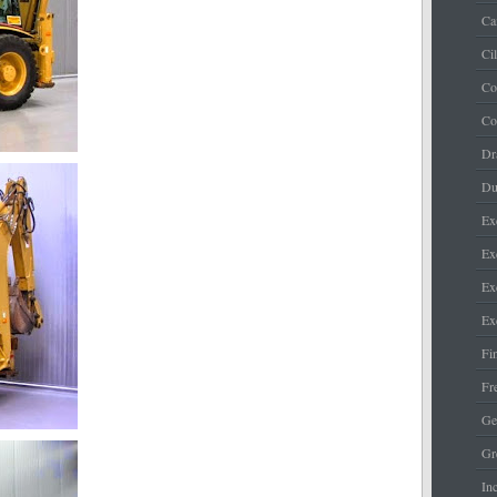
Ca
Ci
Co
Co
Dr
Du
Ex
Ex
Ex
Ex
Fi
Fr
Ge
Gr
Inc