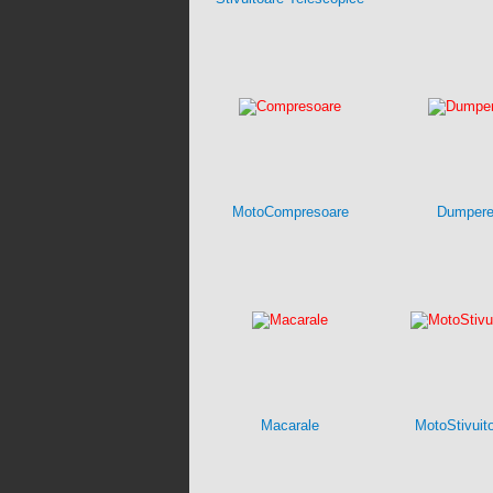
MotoCompresoare
Dumper
Macarale
MotoStivuit