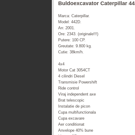
Buldoexcavator Caterpillar 4
Marca: Caterpillar.
Model: 442D.
An: 2001.
Ore: 2343. (originale!!!)
Putere: 100 CP.
Greutate: 9.800 kg.
Cutie: 38km/h.
4x4
Motor Cat 3054CT
4 cilindri Diesel
Transmisie Powershift
Ride control
Viraj independent axe
Brat telescopic
Instalatie de picon
Cupa multifunctionala
Cupa excavare
Aer conditionat
Anvelope 40% bune