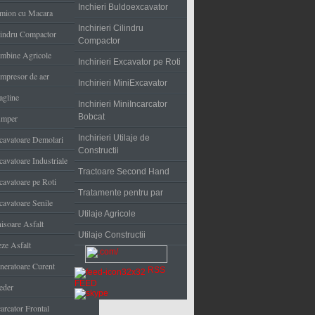
Inchieri Buldoexcavator
mion cu Macara
Inchirieri Cilindru
lindru Compactor
Compactor
mbine Agricole
Inchirieri Excavator pe Roti
mpresor de aer
Inchirieri MiniExcavator
agline
Inchirieri MiniIncarcator
Bobcat
mper
Inchirieri Utilaje de
cavatoare Demolari
Constructii
cavatoare Industriale
Tractoare Second Hand
cavatoare pe Roti
Tratamente pentru par
cavatoare Senile
Utilaje Agricole
nisoare Asfalt
Utilaje Constructii
eze Asfalt
neratoare Curent
RSS
FEED
eder
arcator Frontal