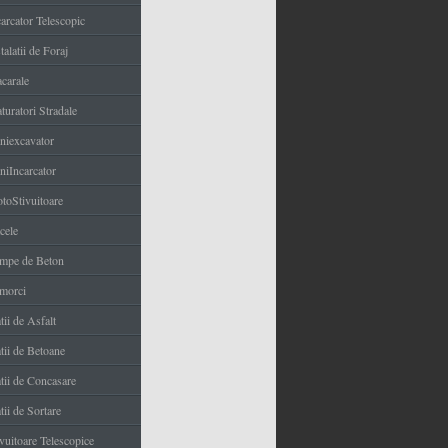
carcator Telescopic
talatii de Foraj
carale
turatori Stradale
niexcavator
niIncarcator
toStivuitoare
cele
mpe de Beton
morci
tii de Asfalt
tii de Betoane
atii de Concasare
tii de Sortare
ivuitoare Telescopice