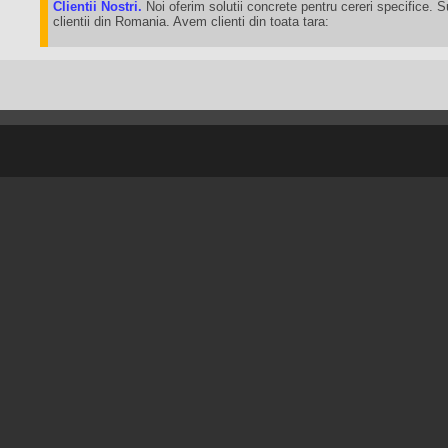
Clientii Nostri.
Noi oferim solutii concrete pentru cereri specifice. 
clientii din Romania. Avem clienti din toata tara: