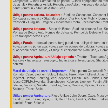
Compactor, Cilindri Compactori pe pneuri, Cilindri compactori cu tam
de asfalt • Repartizor Asfalt, Repartizoare Asfalt, Finisoare de asfalt
pentru drumuri • Statii de Asfalt Piese
Utilaje pentru cariera, balastiera
• Statii de Concasare, Concasor 
Concasor cu impact • Statii de Sortare, Ciur Fix, Ciur Mobil • Dum
transport • Draglina, Dragline • Incarcator Frontal, Incarcatoare Fron
Utilaje pentru betoane
• Statie de Beton, Statii de betoane fixe, St
Pompa de Beton, Auto Pompe de Betoane, Pompe de Betoane Tractab
Cife transport beton Piese
Utilaje Foraje
• Instalatii pentru foraj puturi apa, utilaje de forat cu c
Foreze pentru puturi apa, Foreze pentru pompe de caldura, Foreze p
si accesorii pentru foraje, • Utilaje si echipamente hidraulice, • C
Utilaje pentru Agricultura Utilaje agricole
• Tractor – Tractoare A
Agricole • Incarcator Telescopic, Incarcatoare Telescopice, Stivuit
schimb
Marci de utilaje pe care le importam:
Utilaje pentru Constructii Pie
Komatu, Case, Liebherr, Volvo, Hitachi, Terex, New Holland, Atlas 
Ingersoll,Demag, Baumag, Wirt, Zeppelin, Piccini, Jcb, Honda, End
Iveco COPMA,Hyundai, Sennebogen, Kobelco, Liebherr, Potain, Ali
Stetter, Sandvik, Vogele, Snowkey, Sany, Daewoo, Hyster, Bobcat,
Soilmec, Terex, Belle
Utilaje pentru Agricultura
Piese Utilaje John Deere, Case, Massey
Fendt, Claas, Case, Styer, JCB, Deutz Fahr, Landini, Valtra, Chall
Landini, Zetor, Belarus