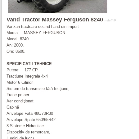
Vand Tractor
Massey
Ferguson
8240
mde/friR
Vanzari tractoare secind hand din import
Marca:
MASSEY
FERGUSON
.
Model:
8240
.
An: 2000.
Ore: 8600.
SPECIFICATII TEHNICE
Putere: 177 CP.
Tractiune Integrala 4x4
Motor 6 Cilindri
Sistem de transmisie fără fricţiune,
Frane pe aer
Aer condiţionat
Cabină
Anvelope Fata 480/70R30
Anvelope Spate 650/65R42
3 Sisteme Hidraulice
Dispozitiv de remorcare,
Lumini de lucru