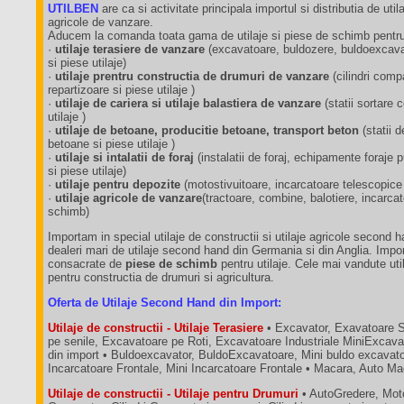
UTILBEN
are ca si activitate principala importul si distributia de utila
agricole de vanzare.
Aducem la comanda toata gama de utilaje si piese de schimb pentru 
·
utilaje terasiere de vanzare
(excavatoare, buldozere, buldoexcavat
si piese utilaje)
·
utilaje prentru constructia de drumuri de vanzare
(cilindri comp
repartizoare si piese utilaje )
·
utilaje de cariera si utilaje balastiera de vanzare
(statii sortare
utilaje )
·
utilaje de betoane, producitie betoane, transport beton
(statii 
betoane si piese utilaje )
·
utilaje si intalatii de foraj
(instalatii de foraj, echipamente foraj
si piese utilaje)
·
utilaje pentru depozite
(motostivuitoare, incarcatoare telescopice
·
utilaje agricole de vanzare
(tractoare, combine, balotiere, incarca
schimb)
Importam in special utilaje de constructii si utilaje agricole second 
dealeri mari de utilaje second hand din Germania si din Anglia. Impo
consacrate de
piese de schimb
pentru utilaje. Cele mai vandute util
pentru constructia de drumuri si agricultura.
Oferta de Utilaje Second Hand din Import:
Utilaje de constructii - Utilaje Terasiere
• Excavator, Exavatoare 
pe senile, Excavatoare pe Roti, Excavatoare Industriale MiniExcava
din import • Buldoexcavator, BuldoExcavatoare, Mini buldo excavatoa
Incarcatoare Frontale, Mini Incarcatoare Frontale • Macara, Auto M
Utilaje de constructii - Utilaje pentru Drumuri
• AutoGredere, Moto