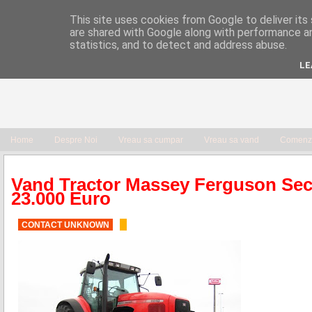
This site uses cookies from Google to deliver its 
are shared with Google along with performance an
statistics, and to detect and address abuse.
LE
Home
Despre Noi
Vreau sa cumpar
Vreau sa vand
Comenzi
Vand Tractor Massey Ferguson Se
23.000 Euro
CONTACT UNKNOWN