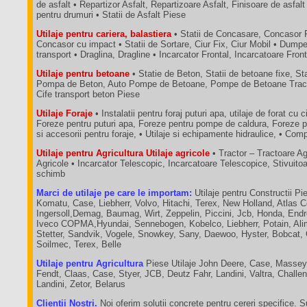
de asfalt • Repartizor Asfalt, Repartizoare Asfalt, Finisoare de asfalt
pentru drumuri • Statii de Asfalt Piese
Utilaje pentru cariera, balastiera
• Statii de Concasare, Concasor 
Concasor cu impact • Statii de Sortare, Ciur Fix, Ciur Mobil • Dum
transport • Draglina, Dragline • Incarcator Frontal, Incarcatoare Fron
Utilaje pentru betoane
• Statie de Beton, Statii de betoane fixe, St
Pompa de Beton, Auto Pompe de Betoane, Pompe de Betoane Tractab
Cife transport beton Piese
Utilaje Foraje
• Instalatii pentru foraj puturi apa, utilaje de forat cu c
Foreze pentru puturi apa, Foreze pentru pompe de caldura, Foreze p
si accesorii pentru foraje, • Utilaje si echipamente hidraulice, • C
Utilaje pentru Agricultura Utilaje agricole
• Tractor – Tractoare A
Agricole • Incarcator Telescopic, Incarcatoare Telescopice, Stivuit
schimb
Marci de utilaje pe care le importam:
Utilaje pentru Constructii Pie
Komatu, Case, Liebherr, Volvo, Hitachi, Terex, New Holland, Atlas 
Ingersoll,Demag, Baumag, Wirt, Zeppelin, Piccini, Jcb, Honda, End
Iveco COPMA,Hyundai, Sennebogen, Kobelco, Liebherr, Potain, Ali
Stetter, Sandvik, Vogele, Snowkey, Sany, Daewoo, Hyster, Bobcat,
Soilmec, Terex, Belle
Utilaje pentru Agricultura
Piese Utilaje John Deere, Case, Massey
Fendt, Claas, Case, Styer, JCB, Deutz Fahr, Landini, Valtra, Chall
Landini, Zetor, Belarus
Clientii Nostri.
Noi oferim solutii concrete pentru cereri specifice. 