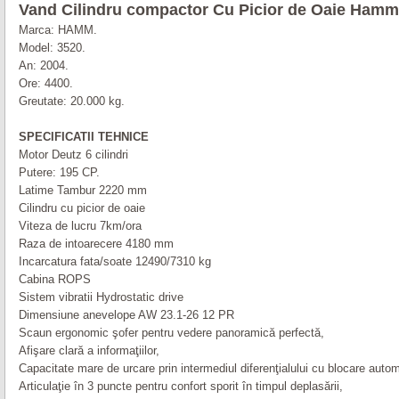
Vand Cilindru compactor
Cu Picior de Oaie Hamm
Marca:
HAMM
.
Model:
3520
.
An: 2004.
Ore: 4400.
Greutate: 20.000 kg.
SPECIFICATII TEHNICE
Motor Deutz 6 cilindri
Putere: 195 CP.
Latime Tambur 2220 mm
Cilindru cu picior de oaie
Viteza de lucru 7km/ora
Raza de intoarecere 4180 mm
Incarcatura fata/soate 12490/7310 kg
Cabina ROPS
Sistem vibratii Hydrostatic drive
Dimensiune anevelope AW 23.1-26 12 PR
Scaun ergonomic şofer pentru vedere panoramică perfectă,
Afişare clară a informaţiilor,
Capacitate mare de urcare prin intermediul diferenţialului cu blocare auto
Articulaţie în 3 puncte pentru confort sporit în timpul deplasării,