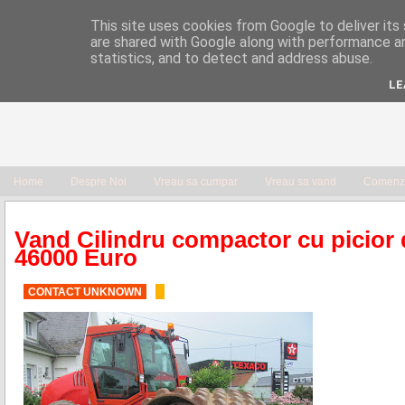
This site uses cookies from Google to deliver its 
are shared with Google along with performance an
statistics, and to detect and address abuse.
LE
Home
Despre Noi
Vreau sa cumpar
Vreau sa vand
Comenzi
Vand Cilindru compactor cu picior
46000 Euro
CONTACT UNKNOWN