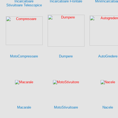
Incarcatoare
Incarcatoare Frontale
MiniIncarcatoa
Stivuitoare Telescopice
MotoCompresoare
Dumpere
AutoGredere
Macarale
MotoStivuitoare
Nacele