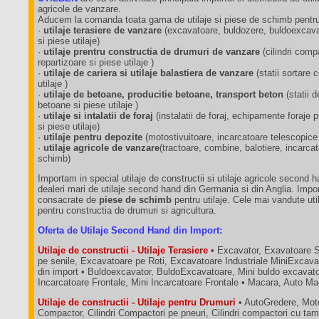
agricole de vanzare.
Aducem la comanda toata gama de utilaje si piese de schimb pentru 
·
utilaje terasiere de vanzare
(excavatoare, buldozere, buldoexcavat
si piese utilaje)
·
utilaje prentru constructia de drumuri de vanzare
(cilindri comp
repartizoare si piese utilaje )
·
utilaje de cariera si utilaje balastiera de vanzare
(statii sortare
utilaje )
·
utilaje de betoane, producitie betoane, transport beton
(statii 
betoane si piese utilaje )
·
utilaje si intalatii de foraj
(instalatii de foraj, echipamente foraj
si piese utilaje)
·
utilaje pentru depozite
(motostivuitoare, incarcatoare telescopice
·
utilaje agricole de vanzare
(tractoare, combine, balotiere, incarca
schimb)
Importam in special utilaje de constructii si utilaje agricole second 
dealeri mari de utilaje second hand din Germania si din Anglia. Impo
consacrate de
piese de schimb
pentru utilaje. Cele mai vandute util
pentru constructia de drumuri si agricultura.
Oferta de Utilaje Second Hand din Import:
Utilaje de constructii - Utilaje Terasiere
• Excavator, Exavatoare 
pe senile, Excavatoare pe Roti, Excavatoare Industriale MiniExcava
din import • Buldoexcavator, BuldoExcavatoare, Mini buldo excavatoa
Incarcatoare Frontale, Mini Incarcatoare Frontale • Macara, Auto M
Utilaje de constructii - Utilaje pentru Drumuri
• AutoGredere, Moto
Compactor, Cilindri Compactori pe pneuri, Cilindri compactori cu tam