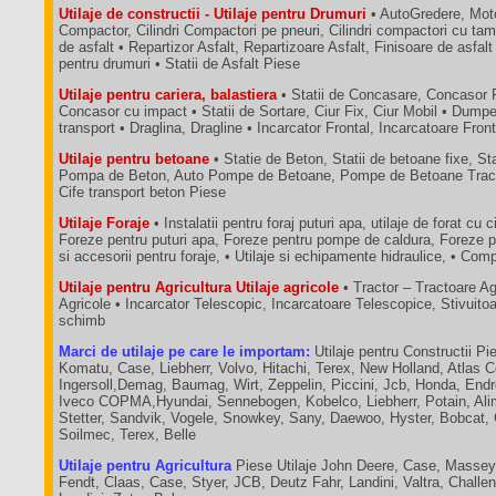
Utilaje de constructii - Utilaje pentru Drumuri
• AutoGredere, Moto
Compactor, Cilindri Compactori pe pneuri, Cilindri compactori cu tam
de asfalt • Repartizor Asfalt, Repartizoare Asfalt, Finisoare de asfalt
pentru drumuri • Statii de Asfalt Piese
Utilaje pentru cariera, balastiera
• Statii de Concasare, Concasor 
Concasor cu impact • Statii de Sortare, Ciur Fix, Ciur Mobil • Dum
transport • Draglina, Dragline • Incarcator Frontal, Incarcatoare Fron
Utilaje pentru betoane
• Statie de Beton, Statii de betoane fixe, St
Pompa de Beton, Auto Pompe de Betoane, Pompe de Betoane Tractab
Cife transport beton Piese
Utilaje Foraje
• Instalatii pentru foraj puturi apa, utilaje de forat cu c
Foreze pentru puturi apa, Foreze pentru pompe de caldura, Foreze p
si accesorii pentru foraje, • Utilaje si echipamente hidraulice, • C
Utilaje pentru Agricultura Utilaje agricole
• Tractor – Tractoare A
Agricole • Incarcator Telescopic, Incarcatoare Telescopice, Stivuit
schimb
Marci de utilaje pe care le importam:
Utilaje pentru Constructii Pie
Komatu, Case, Liebherr, Volvo, Hitachi, Terex, New Holland, Atlas 
Ingersoll,Demag, Baumag, Wirt, Zeppelin, Piccini, Jcb, Honda, End
Iveco COPMA,Hyundai, Sennebogen, Kobelco, Liebherr, Potain, Ali
Stetter, Sandvik, Vogele, Snowkey, Sany, Daewoo, Hyster, Bobcat,
Soilmec, Terex, Belle
Utilaje pentru Agricultura
Piese Utilaje John Deere, Case, Massey
Fendt, Claas, Case, Styer, JCB, Deutz Fahr, Landini, Valtra, Chall