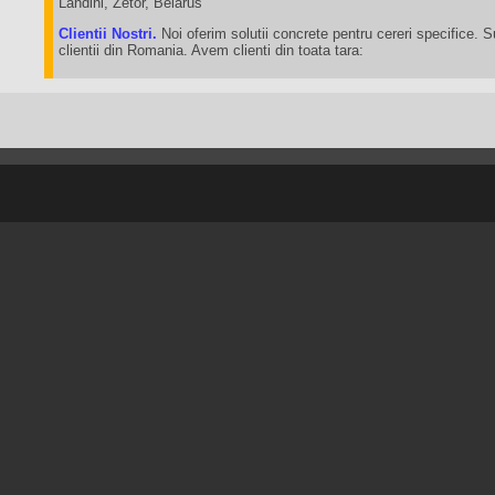
Landini, Zetor, Belarus
Clientii Nostri.
Noi oferim solutii concrete pentru cereri specifice. 
clientii din Romania. Avem clienti din toata tara: