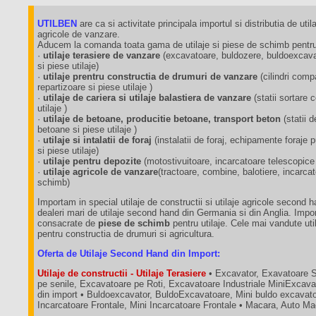
UTILBEN
are ca si activitate principala importul si distributia de utila
agricole de vanzare.
Aducem la comanda toata gama de utilaje si piese de schimb pentru 
·
utilaje terasiere de vanzare
(excavatoare, buldozere, buldoexcavat
si piese utilaje)
·
utilaje prentru constructia de drumuri de vanzare
(cilindri comp
repartizoare si piese utilaje )
·
utilaje de cariera si utilaje balastiera de vanzare
(statii sortare
utilaje )
·
utilaje de betoane, producitie betoane, transport beton
(statii 
betoane si piese utilaje )
·
utilaje si intalatii de foraj
(instalatii de foraj, echipamente foraj
si piese utilaje)
·
utilaje pentru depozite
(motostivuitoare, incarcatoare telescopice
·
utilaje agricole de vanzare
(tractoare, combine, balotiere, incarca
schimb)
Importam in special utilaje de constructii si utilaje agricole second 
dealeri mari de utilaje second hand din Germania si din Anglia. Impo
consacrate de
piese de schimb
pentru utilaje. Cele mai vandute util
pentru constructia de drumuri si agricultura.
Oferta de Utilaje Second Hand din Import:
Utilaje de constructii - Utilaje Terasiere
• Excavator, Exavatoare 
pe senile, Excavatoare pe Roti, Excavatoare Industriale MiniExcava
din import • Buldoexcavator, BuldoExcavatoare, Mini buldo excavatoa
Incarcatoare Frontale, Mini Incarcatoare Frontale • Macara, Auto M