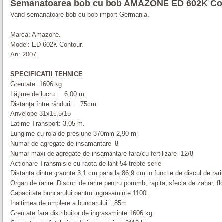
Semanatoarea bob cu bob AMAZONE ED 602K Co
Vand semanatoare bob cu bob import Germania.
Marca: Amazone.
Model: ED 602K Contour.
An: 2007.
SPECIFICATII TEHNICE
Greutate: 1606 kg.
Lăţime de lucru: 6,00 m
Distanţa între rânduri: 75cm
Anvelope 31x15,5/15
Latime Transport: 3,05 m.
Lungime cu rola de presiune 370mm 2,90 m
Numar de agregate de insamantare 8
Numar maxi de agregate de insamantare fara/cu fertilizare 12/8
Actionare Transmisie cu raota de lant 54 trepte serie
Distanta dintre graunte 3,1 cm pana la 86,9 cm in functie de discul de rari
Organ de rarire: Discuri de rarire pentru porumb, rapita, sfecla de zahar, f
Capacitate buncarului pentru ingrasaminte 1100l
Inaltimea de umplere a buncarului 1,85m
Greutate fara distribuitor de ingrasaminte 1606 kg.