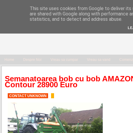
This site uses cookies from Google to deliver its 
are shared with Google along with performance an
statistics, and to detect and address abuse.
LE
Home
Despre Noi
Vreau sa cumpar
Vreau sa vand
Comenzi
Semanatoarea bob cu bob AMAZO
Contour 28900 Euro
CONTACT UNKNOWN