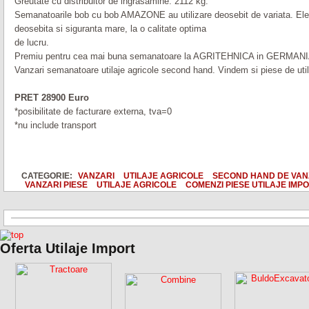
Greutate cu distribuitor de ingrasamine: 2112 kg.
Semanatoarile bob cu bob AMAZONE au utilizare deosebit de variata. Ele s
deosebita si siguranta mare, la o calitate optima
de lucru.
Premiu pentru cea mai buna semanatoare la AGRITEHNICA in GERMANI
Vanzari semanatoare utilaje agricole second hand. Vindem si piese de util
PRET 28900 Euro
*posibilitate de facturare externa, tva=0
*nu include transport
CATEGORIE:
VANZARI
UTILAJE AGRICOLE
SECOND HAND DE VA
VANZARI PIESE
UTILAJE AGRICOLE
COMENZI PIESE UTILAJE IMP
Oferta Utilaje Import