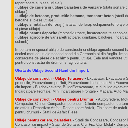
repartizoare si piese utilaje )
·
utilaje de cariera si utilaje balastiera de vanzare
(statii sortare
utilaje )
·
utilaje de betoane, producitie betoane, transport beton
(statii 
betoane si piese utilaje )
·
utilaje si intalatii de foraj
(instalatii de foraj, echipamente foraj
si piese utilaje)
·
utilaje pentru depozite
(motostivuitoare, incarcatoare telescopice
·
utilaje agricole de vanzare
(tractoare, combine, balotiere, incarca
schimb)
Importam in special utilaje de constructii si utilaje agricole second 
dealeri mari de utilaje second hand din Germania si din Anglia. Impo
consacrate de
piese de schimb
pentru utilaje. Cele mai vandute util
pentru constructia de drumuri si agricultura.
Oferta de Utilaje Second Hand din Import:
Utilaje de constructii - Utilaje Terasiere
• Excavator, Exavatoare 
pe senile, Excavatoare pe Roti, Excavatoare Industriale MiniExcava
din import • Buldoexcavator, BuldoExcavatoare, Mini buldo excavatoa
Incarcatoare Frontale, Mini Incarcatoare Frontale • Macara, Auto M
Utilaje de constructii - Utilaje pentru Drumuri
• AutoGredere, Moto
Compactor, Cilindri Compactori pe pneuri, Cilindri compactori cu tam
de asfalt • Repartizor Asfalt, Repartizoare Asfalt, Finisoare de asfalt
pentru drumuri • Statii de Asfalt Piese
Utilaje pentru cariera, balastiera
• Statii de Concasare, Concasor 
Concasor cu impact • Statii de Sortare, Ciur Fix, Ciur Mobil • Dum