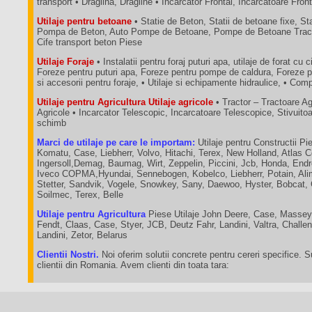
transport • Draglina, Dragline • Incarcator Frontal, Incarcatoare Fron
Utilaje pentru betoane
• Statie de Beton, Statii de betoane fixe, St
Pompa de Beton, Auto Pompe de Betoane, Pompe de Betoane Tractab
Cife transport beton Piese
Utilaje Foraje
• Instalatii pentru foraj puturi apa, utilaje de forat cu c
Foreze pentru puturi apa, Foreze pentru pompe de caldura, Foreze p
si accesorii pentru foraje, • Utilaje si echipamente hidraulice, • C
Utilaje pentru Agricultura Utilaje agricole
• Tractor – Tractoare A
Agricole • Incarcator Telescopic, Incarcatoare Telescopice, Stivuit
schimb
Marci de utilaje pe care le importam:
Utilaje pentru Constructii Pie
Komatu, Case, Liebherr, Volvo, Hitachi, Terex, New Holland, Atlas 
Ingersoll,Demag, Baumag, Wirt, Zeppelin, Piccini, Jcb, Honda, End
Iveco COPMA,Hyundai, Sennebogen, Kobelco, Liebherr, Potain, Ali
Stetter, Sandvik, Vogele, Snowkey, Sany, Daewoo, Hyster, Bobcat,
Soilmec, Terex, Belle
Utilaje pentru Agricultura
Piese Utilaje John Deere, Case, Massey
Fendt, Claas, Case, Styer, JCB, Deutz Fahr, Landini, Valtra, Chall
Landini, Zetor, Belarus
Clientii Nostri.
Noi oferim solutii concrete pentru cereri specifice. 
clientii din Romania. Avem clienti din toata tara: