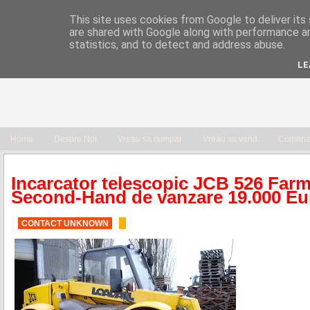
This site uses cookies from Google to deliver its 
are shared with Google along with performance an
statistics, and to detect and address abuse.
LE
Home
Despre Noi
Vreau sa cumpar
Vreau sa vand
Comenzi
Incarcator telescopic JCB 526 Farm
Second-Hand de vanzare 19.000 Eu
CONTACT UNKNOWN