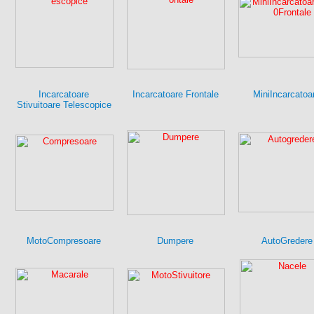
Incarcatoare
Incarcatoare Frontale
MiniIncarcatoa
Stivuitoare Telescopice
MotoCompresoare
Dumpere
AutoGredere