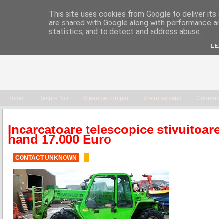
This site uses cookies from Google to deliver its 
are shared with Google along with performance an
statistics, and to detect and address abuse.
LE
Home
Despre Noi
Vreau sa cumpar
Vreau sa vand
Comenzi
Incarcatoare telescopice stivuitoa
hand 17.000 Euro
CONTACT UNKNOWN