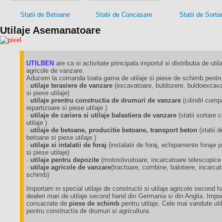
Statii de Betoane
Statii de Concasare
Statii de Sorta
Utilaje Asemanatoare
UTILBEN
are ca si activitate principala importul si distributia de utila
agricole de vanzare.
Aducem la comanda toata gama de utilaje si piese de schimb pentru 
·
utilaje terasiere de vanzare
(excavatoare, buldozere, buldoexcavat
si piese utilaje)
·
utilaje prentru constructia de drumuri de vanzare
(cilindri comp
repartizoare si piese utilaje )
·
utilaje de cariera si utilaje balastiera de vanzare
(statii sortare
utilaje )
·
utilaje de betoane, producitie betoane, transport beton
(statii 
betoane si piese utilaje )
·
utilaje si intalatii de foraj
(instalatii de foraj, echipamente foraj
si piese utilaje)
·
utilaje pentru depozite
(motostivuitoare, incarcatoare telescopice
·
utilaje agricole de vanzare
(tractoare, combine, balotiere, incarca
schimb)
Importam in special utilaje de constructii si utilaje agricole second 
dealeri mari de utilaje second hand din Germania si din Anglia. Impo
consacrate de
piese de schimb
pentru utilaje. Cele mai vandute util
pentru constructia de drumuri si agricultura.