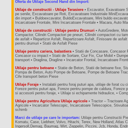
Oferta de Utilaje Second Hand din Import:
Utilaje de constructii - Utilaje Terasiere
• Excavator, Exavatoare 
pe senile, Excavatoare pe Roti, Excavatoare Industriale MiniExcava
din import • Buldoexcavator, BuldoExcavatoare, Mini buldo excavatoa
Incarcatoare Frontale, Mini Incarcatoare Frontale • Macara, Auto M
Utilaje de constructii - Utilaje pentru Drumuri
• AutoGredere, Moto
Compactor, Cilindri Compactori pe pneuri, Cilindri compactori cu tam
de asfalt • Repartizor Asfalt, Repartizoare Asfalt, Finisoare de asfalt
pentru drumuri • Statii de Asfalt Piese
Utilaje pentru cariera, balastiera
• Statii de Concasare, Concasor 
Concasor cu impact • Statii de Sortare, Ciur Fix, Ciur Mobil • Dum
transport • Draglina, Dragline • Incarcator Frontal, Incarcatoare Fron
Utilaje pentru betoane
• Statie de Beton, Statii de betoane fixe, St
Pompa de Beton, Auto Pompe de Betoane, Pompe de Betoane Tractab
Cife transport beton Piese
Utilaje Foraje
• Instalatii pentru foraj puturi apa, utilaje de forat cu c
Foreze pentru puturi apa, Foreze pentru pompe de caldura, Foreze p
si accesorii pentru foraje, • Utilaje si echipamente hidraulice, • C
Utilaje pentru Agricultura Utilaje agricole
• Tractor – Tractoare A
Agricole • Incarcator Telescopic, Incarcatoare Telescopice, Stivuit
schimb
Marci de utilaje pe care le importam:
Utilaje pentru Constructii Pie
Komatu, Case, Liebherr, Volvo, Hitachi, Terex, New Holland, Atlas 
Ingersoll,Demag, Baumag, Wirt, Zeppelin, Piccini, Jcb, Honda, End