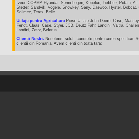
Iveco COPMA,Hyundai, Sennebogen, Kobelco, Liebherr, Potain, Ali
Stetter, Sandvik, Vogele, Snowkey, Sany, Daewoo, Hyster, Bobcat,
Soilmec, Terex, Belle
Utilaje pentru Agricultura
Piese Utilaje John Deere, Case, Massey
Fendt, Claas, Case, Styer, JCB, Deutz Fahr, Landini, Valtra, Chall
Landini, Zetor, Belarus
Clientii Nostri.
Noi oferim solutii concrete pentru cereri specifice. 
clientii din Romania. Avem clienti din toata tara: