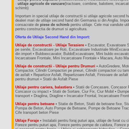
·
utilaje agricole de vanzare
(tractoare, combine, balotiere, incarca
schimb)
Importam in special utilaje de constructii si utilaje agricole second 
dealeri mari de utilaje second hand din Germania si din Anglia. Impo
consacrate de
piese de schimb
pentru utilaje. Cele mai vandute util
pentru constructia de drumuri si agricultura.
Oferta de Utilaje Second Hand din Import:
Utilaje de constructii - Utilaje Terasiere
• Excavator, Exavatoare 
pe senile, Excavatoare pe Roti, Excavatoare Industriale MiniExcava
din import • Buldoexcavator, BuldoExcavatoare, Mini buldo excavatoa
Incarcatoare Frontale, Mini Incarcatoare Frontale • Macara, Auto M
Utilaje de constructii - Utilaje pentru Drumuri
• AutoGredere, Moto
Compactor, Cilindri Compactori pe pneuri, Cilindri compactori cu tam
de asfalt • Repartizor Asfalt, Repartizoare Asfalt, Finisoare de asfalt
pentru drumuri • Statii de Asfalt Piese
Utilaje pentru cariera, balastiera
• Statii de Concasare, Concasor 
Concasor cu impact • Statii de Sortare, Ciur Fix, Ciur Mobil • Dum
transport • Draglina, Dragline • Incarcator Frontal, Incarcatoare Fron
Utilaje pentru betoane
• Statie de Beton, Statii de betoane fixe, St
Pompa de Beton, Auto Pompe de Betoane, Pompe de Betoane Tractab
Cife transport beton Piese
Utilaje Foraje
• Instalatii pentru foraj puturi apa, utilaje de forat cu c
Foreze pentru puturi apa, Foreze pentru pompe de caldura, Foreze p