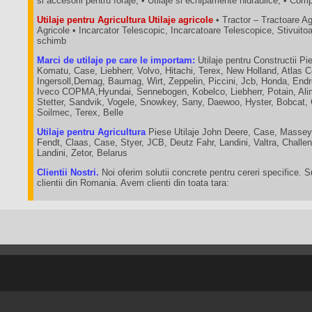
si accesorii pentru foraje, • Utilaje si echipamente hidraulice, • C
Utilaje pentru Agricultura Utilaje agricole
• Tractor – Tractoare A
Agricole • Incarcator Telescopic, Incarcatoare Telescopice, Stivuit
schimb
Marci de utilaje pe care le importam:
Utilaje pentru Constructii Pie
Komatu, Case, Liebherr, Volvo, Hitachi, Terex, New Holland, Atlas 
Ingersoll,Demag, Baumag, Wirt, Zeppelin, Piccini, Jcb, Honda, End
Iveco COPMA,Hyundai, Sennebogen, Kobelco, Liebherr, Potain, Ali
Stetter, Sandvik, Vogele, Snowkey, Sany, Daewoo, Hyster, Bobcat,
Soilmec, Terex, Belle
Utilaje pentru Agricultura
Piese Utilaje John Deere, Case, Massey
Fendt, Claas, Case, Styer, JCB, Deutz Fahr, Landini, Valtra, Chall
Landini, Zetor, Belarus
Clientii Nostri.
Noi oferim solutii concrete pentru cereri specifice. 
clientii din Romania. Avem clienti din toata tara: