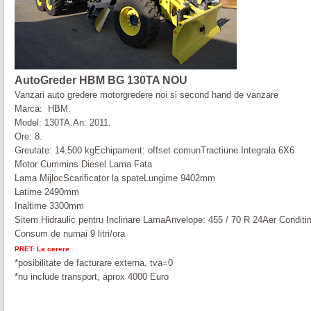
AutoGreder HBM BG 130TA NOU
Vanzari auto gredere motorgredere noi si second hand de vanzare
Marca: HBM.
Model: 130TA.
An: 2011.
Ore: 8.
Greutate: 14.500 kg
Echipament: offset comun
Tractiune Integrala 6X6
Motor Cummins Diesel
Lama Fata
Lama Mijloc
Scarificator la spate
Lungime 9402mm
Latime 2490mm
Inaltime 3300mm
Sitem Hidraulic pentru Inclinare Lama
Anvelope: 455 / 70 R 24
Aer Conditi
Consum de numai 9 litri/ora
PRET: La cerere
*posibilitate de facturare externa, tva=0
*nu include transport, aprox 4000 Euro