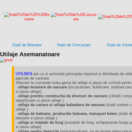
Statii de Betoane
Statii de Concasare
Statii de Sorta
Utilaje Asemanatoare
UTILBEN
are ca si activitate principala importul si distributia de utila
agricole de vanzare.
Aducem la comanda toata gama de utilaje si piese de schimb pentru 
·
utilaje terasiere de vanzare
(excavatoare, buldozere, buldoexcavat
si piese utilaje)
·
utilaje prentru constructia de drumuri de vanzare
(cilindri comp
repartizoare si piese utilaje )
·
utilaje de cariera si utilaje balastiera de vanzare
(statii sortare
utilaje )
·
utilaje de betoane, producitie betoane, transport beton
(statii 
betoane si piese utilaje )
·
utilaje si intalatii de foraj
(instalatii de foraj, echipamente foraj
si piese utilaje)
·
utilaje pentru depozite
(motostivuitoare, incarcatoare telescopice