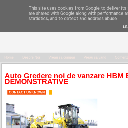
This site uses cookies from Google to deliver its 
are shared with Google along with performance an
statistics, and to detect and address abuse.
LE
Home
Despre Noi
Vreau sa cumpar
Vreau sa vand
Comenzi
Auto Gredere noi de vanzare HBM
DEMONSTRATIVE
CONTACT UNKNOWN