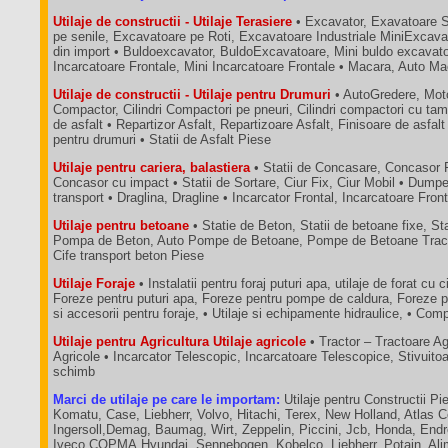
Utilaje de constructii - Utilaje Terasiere
• Excavator, Exavatoare 
pe senile, Excavatoare pe Roti, Excavatoare Industriale MiniExcava
din import • Buldoexcavator, BuldoExcavatoare, Mini buldo excavatoa
Incarcatoare Frontale, Mini Incarcatoare Frontale • Macara, Auto M
Utilaje de constructii - Utilaje pentru Drumuri
• AutoGredere, Moto
Compactor, Cilindri Compactori pe pneuri, Cilindri compactori cu tam
de asfalt • Repartizor Asfalt, Repartizoare Asfalt, Finisoare de asfalt
pentru drumuri • Statii de Asfalt Piese
Utilaje pentru cariera, balastiera
• Statii de Concasare, Concasor 
Concasor cu impact • Statii de Sortare, Ciur Fix, Ciur Mobil • Dum
transport • Draglina, Dragline • Incarcator Frontal, Incarcatoare Fron
Utilaje pentru betoane
• Statie de Beton, Statii de betoane fixe, St
Pompa de Beton, Auto Pompe de Betoane, Pompe de Betoane Tractab
Cife transport beton Piese
Utilaje Foraje
• Instalatii pentru foraj puturi apa, utilaje de forat cu c
Foreze pentru puturi apa, Foreze pentru pompe de caldura, Foreze p
si accesorii pentru foraje, • Utilaje si echipamente hidraulice, • C
Utilaje pentru Agricultura Utilaje agricole
• Tractor – Tractoare A
Agricole • Incarcator Telescopic, Incarcatoare Telescopice, Stivuit
schimb
Marci de utilaje pe care le importam:
Utilaje pentru Constructii Pie
Komatu, Case, Liebherr, Volvo, Hitachi, Terex, New Holland, Atlas 
Ingersoll,Demag, Baumag, Wirt, Zeppelin, Piccini, Jcb, Honda, End
Iveco COPMA,Hyundai, Sennebogen, Kobelco, Liebherr, Potain, Ali