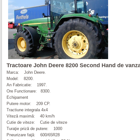
Tractoare
John
Deere
8200 Second Hand de vanz
Marca:
John
Deere
.
Model:
8200
.
An Fabricatie: 1997.
Ore Functionare: 8300.
Echipament
Putere motor: 209 CP.
Tractiune integrala 4x4
Viteză maximă: 40 km/h
Cutie de viteze: Cutie de viteze
Turaţie priză de putere: 1000
Pneurizare faţă: 600/65R28