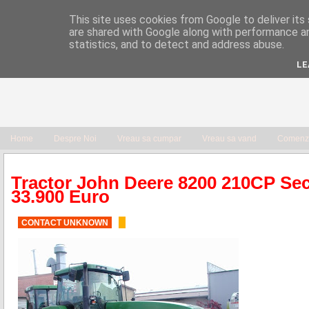
This site uses cookies from Google to deliver its 
are shared with Google along with performance an
statistics, and to detect and address abuse.
LE
Home
Despre Noi
Vreau sa cumpar
Vreau sa vand
Comenzi
Tractor John Deere 8200 210CP S
33.900 Euro
CONTACT UNKNOWN