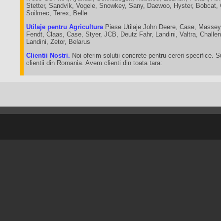
Stetter, Sandvik, Vogele, Snowkey, Sany, Daewoo, Hyster, Bobcat,
Soilmec, Terex, Belle
Utilaje pentru Agricultura
Piese Utilaje John Deere, Case, Massey
Fendt, Claas, Case, Styer, JCB, Deutz Fahr, Landini, Valtra, Chall
Landini, Zetor, Belarus
Clientii Nostri.
Noi oferim solutii concrete pentru cereri specifice. 
clientii din Romania. Avem clienti din toata tara: