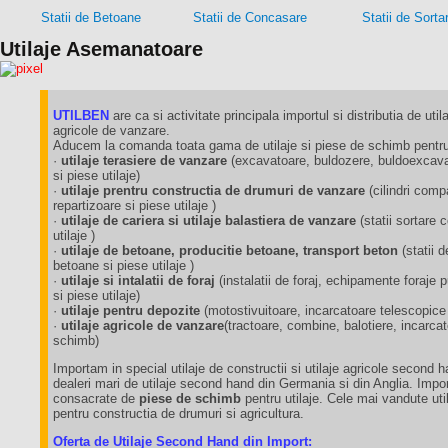
Statii de Betoane
Statii de Concasare
Statii de Sorta
Utilaje Asemanatoare
UTILBEN
are ca si activitate principala importul si distributia de utila
agricole de vanzare.
Aducem la comanda toata gama de utilaje si piese de schimb pentru 
·
utilaje terasiere de vanzare
(excavatoare, buldozere, buldoexcavat
si piese utilaje)
·
utilaje prentru constructia de drumuri de vanzare
(cilindri comp
repartizoare si piese utilaje )
·
utilaje de cariera si utilaje balastiera de vanzare
(statii sortare
utilaje )
·
utilaje de betoane, producitie betoane, transport beton
(statii 
betoane si piese utilaje )
·
utilaje si intalatii de foraj
(instalatii de foraj, echipamente foraj
si piese utilaje)
·
utilaje pentru depozite
(motostivuitoare, incarcatoare telescopice
·
utilaje agricole de vanzare
(tractoare, combine, balotiere, incarca
schimb)
Importam in special utilaje de constructii si utilaje agricole second 
dealeri mari de utilaje second hand din Germania si din Anglia. Impo
consacrate de
piese de schimb
pentru utilaje. Cele mai vandute util
pentru constructia de drumuri si agricultura.
Oferta de Utilaje Second Hand din Import: