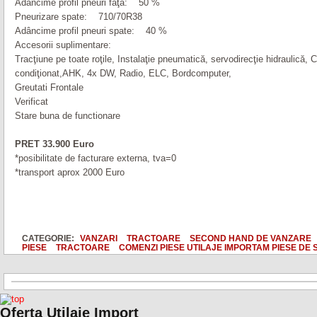
Adâncime profil pneuri faţă: 50 %
Pneurizare spate: 710/70R38
Adâncime profil pneuri spate: 40 %
Accesorii suplimentare:
Tracţiune pe toate roţile, Instalaţie pneumatică, servodirecţie hidraulică, C
condiţionat,AHK, 4x DW, Radio, ELC, Bordcomputer,
Greutati Frontale
Verificat
Stare buna de functionare
PRET 33.900 Euro
*posibilitate de facturare externa, tva=0
*transport aprox 2000 Euro
CATEGORIE:
VANZARI
TRACTOARE
SECOND HAND DE VANZARE
PIESE
TRACTOARE
COMENZI PIESE UTILAJE IMPORTAM PIESE DE 
Oferta Utilaje Import