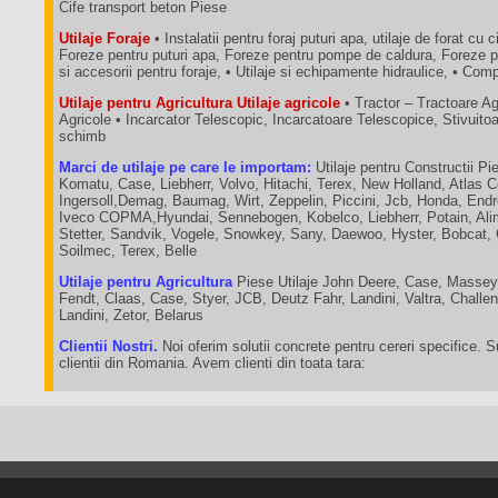
Cife transport beton Piese
Utilaje Foraje
• Instalatii pentru foraj puturi apa, utilaje de forat cu c
Foreze pentru puturi apa, Foreze pentru pompe de caldura, Foreze p
si accesorii pentru foraje, • Utilaje si echipamente hidraulice, • C
Utilaje pentru Agricultura Utilaje agricole
• Tractor – Tractoare A
Agricole • Incarcator Telescopic, Incarcatoare Telescopice, Stivuit
schimb
Marci de utilaje pe care le importam:
Utilaje pentru Constructii Pie
Komatu, Case, Liebherr, Volvo, Hitachi, Terex, New Holland, Atlas 
Ingersoll,Demag, Baumag, Wirt, Zeppelin, Piccini, Jcb, Honda, End
Iveco COPMA,Hyundai, Sennebogen, Kobelco, Liebherr, Potain, Ali
Stetter, Sandvik, Vogele, Snowkey, Sany, Daewoo, Hyster, Bobcat,
Soilmec, Terex, Belle
Utilaje pentru Agricultura
Piese Utilaje John Deere, Case, Massey
Fendt, Claas, Case, Styer, JCB, Deutz Fahr, Landini, Valtra, Chall
Landini, Zetor, Belarus
Clientii Nostri.
Noi oferim solutii concrete pentru cereri specifice. 
clientii din Romania. Avem clienti din toata tara: