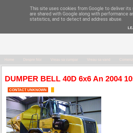
This site uses cookies from Google to deliver its 
are shared with Google along with performance an
statistics, and to detect and address abuse.
LE
Home
Despre Noi
Vreau sa cumpar
Vreau sa vand
Comenzi
DUMPER BELL 40D 6x6 An 2004 10
CONTACT UNKNOWN