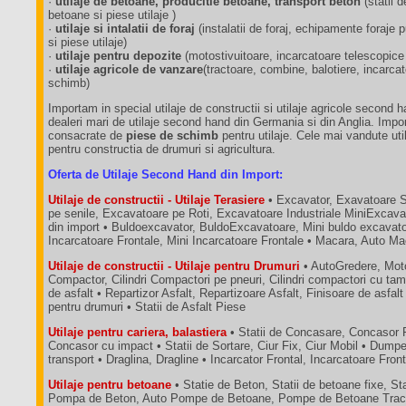
·
utilaje de betoane, producitie betoane, transport beton
(statii 
betoane si piese utilaje )
·
utilaje si intalatii de foraj
(instalatii de foraj, echipamente foraj
si piese utilaje)
·
utilaje pentru depozite
(motostivuitoare, incarcatoare telescopice
·
utilaje agricole de vanzare
(tractoare, combine, balotiere, incarca
schimb)
Importam in special utilaje de constructii si utilaje agricole second 
dealeri mari de utilaje second hand din Germania si din Anglia. Impo
consacrate de
piese de schimb
pentru utilaje. Cele mai vandute util
pentru constructia de drumuri si agricultura.
Oferta de Utilaje Second Hand din Import:
Utilaje de constructii - Utilaje Terasiere
• Excavator, Exavatoare 
pe senile, Excavatoare pe Roti, Excavatoare Industriale MiniExcava
din import • Buldoexcavator, BuldoExcavatoare, Mini buldo excavatoa
Incarcatoare Frontale, Mini Incarcatoare Frontale • Macara, Auto M
Utilaje de constructii - Utilaje pentru Drumuri
• AutoGredere, Moto
Compactor, Cilindri Compactori pe pneuri, Cilindri compactori cu tam
de asfalt • Repartizor Asfalt, Repartizoare Asfalt, Finisoare de asfalt
pentru drumuri • Statii de Asfalt Piese
Utilaje pentru cariera, balastiera
• Statii de Concasare, Concasor 
Concasor cu impact • Statii de Sortare, Ciur Fix, Ciur Mobil • Dum
transport • Draglina, Dragline • Incarcator Frontal, Incarcatoare Fron
Utilaje pentru betoane
• Statie de Beton, Statii de betoane fixe, St
Pompa de Beton, Auto Pompe de Betoane, Pompe de Betoane Tractab