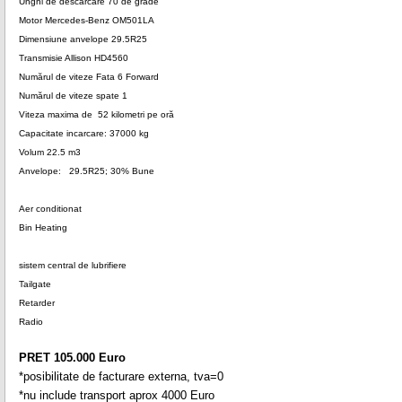
Unghi de descarcare 70 de grade
Motor Mercedes-Benz OM501LA
Dimensiune anvelope 29.5R25
Transmisie Allison HD4560
Numărul de viteze Fata 6 Forward
Numărul de viteze spate 1
Viteza maxima de 52 kilometri pe oră
Capacitate incarcare: 37000 kg
Volum 22.5 m3
Anvelope: 29.5R25; 30% Bune
Aer conditionat
Bin Heating
sistem central de lubrifiere
Tailgate
Retarder
Radio
PRET 105.000 Euro
*posibilitate de facturare externa, tva=0
*nu include transport aprox 4000 Euro