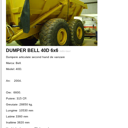
DUMPER BELL 40D 6x6
mde-taur
Dumpere articulate second hand de vanzare
Marca: Bell.
Model: 40D.
An: 2004.
Ore: 6600.
Putere: 315 CP.
Greutate :28850 kg.
Lungime 10530 mm
Latime 3360 mm
Inaltime 3820 mm