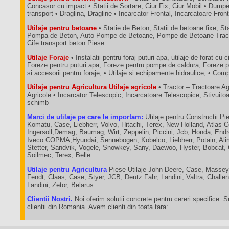
Concasor cu impact • Statii de Sortare, Ciur Fix, Ciur Mobil • Dum
transport • Draglina, Dragline • Incarcator Frontal, Incarcatoare Fron
Utilaje pentru betoane
• Statie de Beton, Statii de betoane fixe, St
Pompa de Beton, Auto Pompe de Betoane, Pompe de Betoane Tractab
Cife transport beton Piese
Utilaje Foraje
• Instalatii pentru foraj puturi apa, utilaje de forat cu c
Foreze pentru puturi apa, Foreze pentru pompe de caldura, Foreze p
si accesorii pentru foraje, • Utilaje si echipamente hidraulice, • C
Utilaje pentru Agricultura Utilaje agricole
• Tractor – Tractoare A
Agricole • Incarcator Telescopic, Incarcatoare Telescopice, Stivuit
schimb
Marci de utilaje pe care le importam:
Utilaje pentru Constructii Pie
Komatu, Case, Liebherr, Volvo, Hitachi, Terex, New Holland, Atlas 
Ingersoll,Demag, Baumag, Wirt, Zeppelin, Piccini, Jcb, Honda, End
Iveco COPMA,Hyundai, Sennebogen, Kobelco, Liebherr, Potain, Ali
Stetter, Sandvik, Vogele, Snowkey, Sany, Daewoo, Hyster, Bobcat,
Soilmec, Terex, Belle
Utilaje pentru Agricultura
Piese Utilaje John Deere, Case, Massey
Fendt, Claas, Case, Styer, JCB, Deutz Fahr, Landini, Valtra, Chall
Landini, Zetor, Belarus
Clientii Nostri.
Noi oferim solutii concrete pentru cereri specifice. 
clientii din Romania. Avem clienti din toata tara: