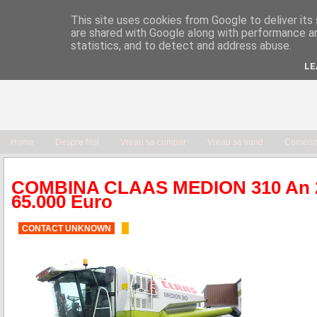
This site uses cookies from Google to deliver its 
are shared with Google along with performance an
statistics, and to detect and address abuse.
LE
Home
Despre Noi
Vreau sa cumpar
Vreau sa vand
Comenzi
COMBINA CLAAS MEDION 310 An 
65.000 Euro
CONTACT UNKNOWN