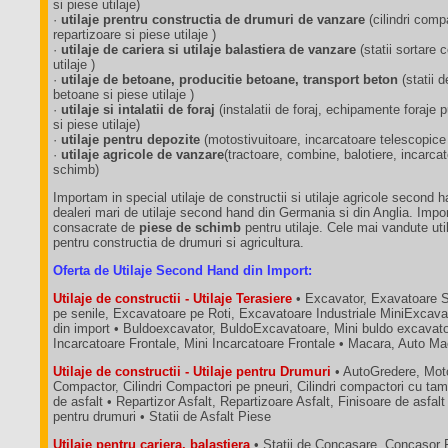
si piese utilaje)
·
utilaje prentru constructia de drumuri de vanzare
(cilindri comp
repartizoare si piese utilaje )
·
utilaje de cariera si utilaje balastiera de vanzare
(statii sortare
utilaje )
·
utilaje de betoane, producitie betoane, transport beton
(statii 
betoane si piese utilaje )
·
utilaje si intalatii de foraj
(instalatii de foraj, echipamente foraj
si piese utilaje)
·
utilaje pentru depozite
(motostivuitoare, incarcatoare telescopice
·
utilaje agricole de vanzare
(tractoare, combine, balotiere, incarca
schimb)
Importam in special utilaje de constructii si utilaje agricole second 
dealeri mari de utilaje second hand din Germania si din Anglia. Impo
consacrate de
piese de schimb
pentru utilaje. Cele mai vandute util
pentru constructia de drumuri si agricultura.
Oferta de Utilaje Second Hand din Import:
Utilaje de constructii - Utilaje Terasiere
• Excavator, Exavatoare 
pe senile, Excavatoare pe Roti, Excavatoare Industriale MiniExcava
din import • Buldoexcavator, BuldoExcavatoare, Mini buldo excavatoa
Incarcatoare Frontale, Mini Incarcatoare Frontale • Macara, Auto M
Utilaje de constructii - Utilaje pentru Drumuri
• AutoGredere, Moto
Compactor, Cilindri Compactori pe pneuri, Cilindri compactori cu tam
de asfalt • Repartizor Asfalt, Repartizoare Asfalt, Finisoare de asfalt
pentru drumuri • Statii de Asfalt Piese
Utilaje pentru cariera, balastiera
• Statii de Concasare, Concasor 