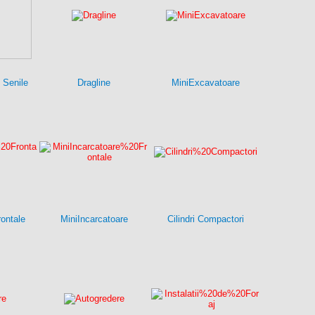
 Senile
Dragline
MiniExcavatoare
rontale
MiniIncarcatoare
Cilindri Compactori