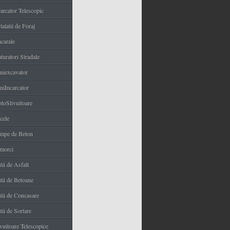
carcator Telescopic
talatii de Foraj
carale
turatori Stradale
niexcavator
niIncarcator
toStivuitoare
cele
mpe de Beton
morci
tii de Asfalt
tii de Betoane
atii de Concasare
tii de Sortare
ivuitoare Telescopice