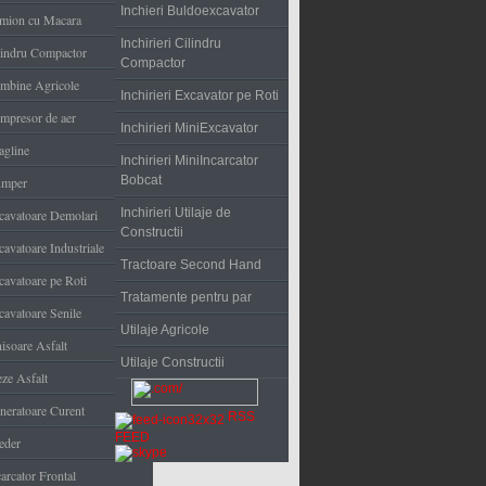
Inchieri Buldoexcavator
mion cu Macara
Inchirieri Cilindru
lindru Compactor
Compactor
mbine Agricole
Inchirieri Excavator pe Roti
mpresor de aer
Inchirieri MiniExcavator
agline
Inchirieri MiniIncarcator
Bobcat
mper
Inchirieri Utilaje de
cavatoare Demolari
Constructii
cavatoare Industriale
Tractoare Second Hand
cavatoare pe Roti
Tratamente pentru par
cavatoare Senile
Utilaje Agricole
nisoare Asfalt
Utilaje Constructii
eze Asfalt
neratoare Curent
RSS
FEED
eder
arcator Frontal