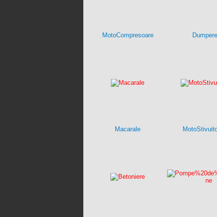
MotoCompresoare
Dumper
Macarale
MotoStivuit