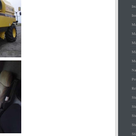
In
Ins
Ma
Ma
Mi
Mi
Mo
Na
Po
Re
Sta
Sta
St
Sta
St