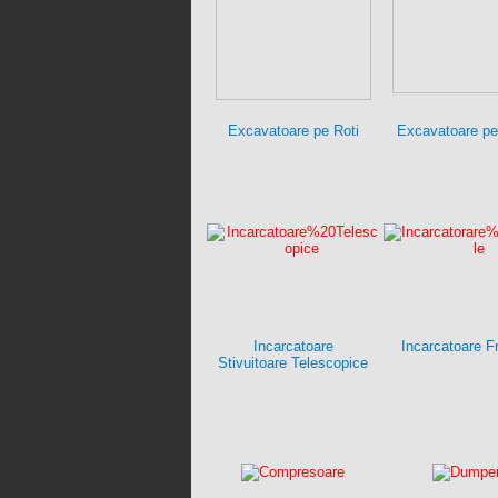
Excavatoare pe Roti
Excavatoare pe
Incarcatoare
Incarcatoare F
Stivuitoare Telescopice