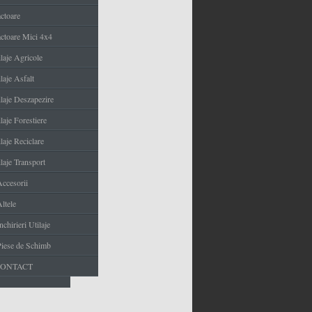
actoare
actoare Mici 4x4
ilaje Agricole
laje Asfalt
ilaje Deszapezire
laje Forestiere
laje Reciclare
laje Transport
Accesorii
ltele
nchirieri Utilaje
Piese de Schimb
CONTACT