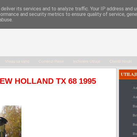
deliver its services and to analyze traffic. Your IP address and 
formance and security metrics to ensure quality of service, gen
abuse.
Vreau sa vand
Comenzi Piese
Inchiriere Utilaje
Clientii Nostri
UTILAJ
NEW HOLLAND TX 68 1995
Au
Au
Ba
Be
Bu
Bu