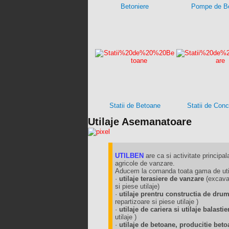
Betoniere
Pompe de B
Statii de Betoane
Statii de Con
Utilaje Asemanatoare
UTILBEN
are ca si activitate principala
agricole de vanzare.
Aducem la comanda toata gama de utila
·
utilaje terasiere de vanzare
(excavat
si piese utilaje)
·
utilaje prentru constructia de dru
repartizoare si piese utilaje )
·
utilaje de cariera si utilaje balast
utilaje )
·
utilaje de betoane, producitie beto