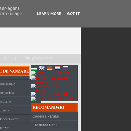
user-agent
erate usage
LEARN MORE
GOT IT
Contact
TEL 0720546006
E DE VANZARE
tomacarale
tospeciala
sculante
RECOMANDARI
toniera
Caderea Parului
ldoexcavator
Cresterea Parului
ldozer