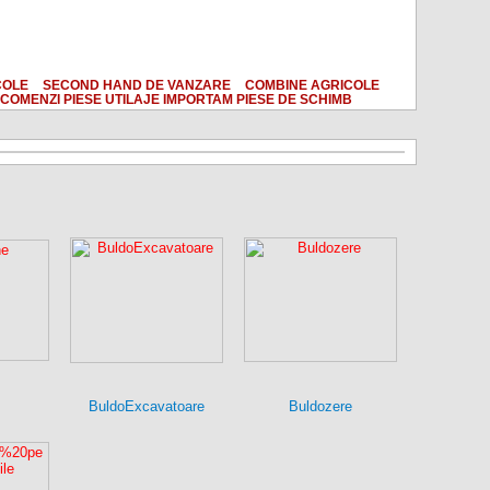
COLE
SECOND HAND DE VANZARE
COMBINE AGRICOLE
COMENZI PIESE UTILAJE IMPORTAM PIESE DE SCHIMB
BuldoExcavatoare
Buldozere