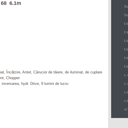
68 6.1m
Tr
Tr
Ut
Uti
Ut
Uti
Uti
Uti
t, Încălzire, Antet, Cărucior de tăiere, de iluminat, de cuplare
x 
ent, Chopper
x A
nversarea, hydr. Drive, 9 lumini de lucru
x I
x 
x