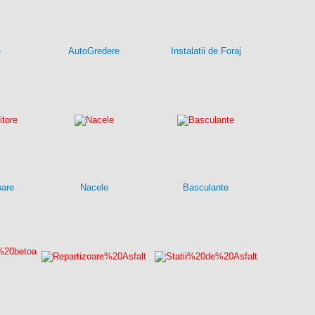
e
AutoGredere
Instalatii de Foraj
oare
Nacele
Basculante