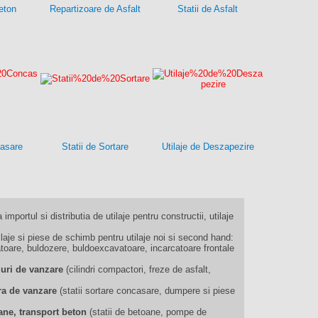
eton
Repartizoare de Asfalt
Statii de Asfalt
casare
Statii de Sortare
Utilaje de Deszapezire
 importul si distributia de utilaje pentru constructii, utilaje
je si piese de schimb pentru utilaje noi si second hand:
oare, buldozere, buldoexcavatoare, incarcatoare frontale
muri de vanzare
(cilindri compactori, freze de asfalt,
iera de vanzare
(statii sortare concasare, dumpere si piese
ane, transport beton
(statii de betoane, pompe de