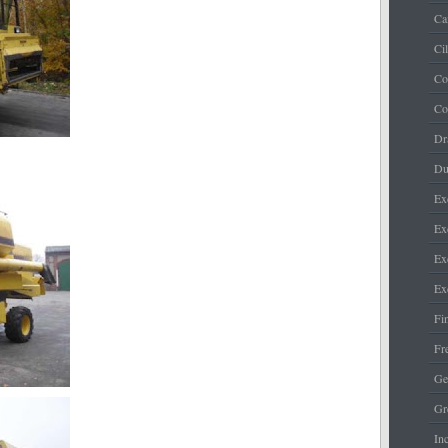
Ca
Ci
Co
Co
Dr
Du
Ex
Ex
Ex
Ex
Fi
Fr
Ge
Gr
Inc