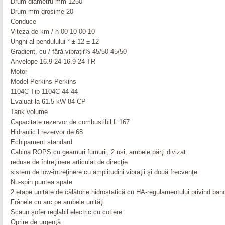
Drum diametru mm 1250
Drum mm grosime 20
Conduce
Viteza de km / h 00-10 00-10
Unghi al pendulului ° ± 12 ± 12
Gradient, cu / fără vibraţii% 45/50 45/50
Anvelope 16.9-24 16.9-24 TR
Motor
Model Perkins Perkins
1104C Tip 1104C-44-44
Evaluat la 61.5 kW 84 CP
Tank volume
Capacitate rezervor de combustibil L 167
Hidraulic l rezervor de 68
Echipament standard
Cabina ROPS cu geamuri fumurii, 2 usi, ambele părţi divizat
reduse de întreţinere articulat de direcţie
sistem de low-întreţinere cu amplitudini vibraţii şi două frecvenţe
Nu-spin puntea spate
2 etape unitate de călătorie hidrostatică cu HA-regulamentului privind ban
Frânele cu arc pe ambele unităţi
Scaun şofer reglabil electric cu cotiere
Oprire de urgenţă