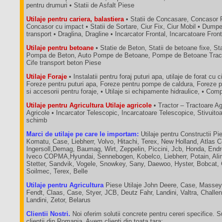
pentru drumuri • Statii de Asfalt Piese
Utilaje pentru cariera, balastiera
• Statii de Concasare, Concasor 
Concasor cu impact • Statii de Sortare, Ciur Fix, Ciur Mobil • Dum
transport • Draglina, Dragline • Incarcator Frontal, Incarcatoare Fron
Utilaje pentru betoane
• Statie de Beton, Statii de betoane fixe, St
Pompa de Beton, Auto Pompe de Betoane, Pompe de Betoane Tractab
Cife transport beton Piese
Utilaje Foraje
• Instalatii pentru foraj puturi apa, utilaje de forat cu c
Foreze pentru puturi apa, Foreze pentru pompe de caldura, Foreze p
si accesorii pentru foraje, • Utilaje si echipamente hidraulice, • C
Utilaje pentru Agricultura Utilaje agricole
• Tractor – Tractoare A
Agricole • Incarcator Telescopic, Incarcatoare Telescopice, Stivuit
schimb
Marci de utilaje pe care le importam:
Utilaje pentru Constructii Pie
Komatu, Case, Liebherr, Volvo, Hitachi, Terex, New Holland, Atlas 
Ingersoll,Demag, Baumag, Wirt, Zeppelin, Piccini, Jcb, Honda, End
Iveco COPMA,Hyundai, Sennebogen, Kobelco, Liebherr, Potain, Ali
Stetter, Sandvik, Vogele, Snowkey, Sany, Daewoo, Hyster, Bobcat,
Soilmec, Terex, Belle
Utilaje pentru Agricultura
Piese Utilaje John Deere, Case, Massey
Fendt, Claas, Case, Styer, JCB, Deutz Fahr, Landini, Valtra, Chall
Landini, Zetor, Belarus
Clientii Nostri.
Noi oferim solutii concrete pentru cereri specifice. 
clientii din Romania. Avem clienti din toata tara: