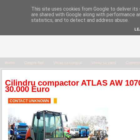
This site uses cookies from Google to deliver its 
are shared with Google along with performance an
statistics, and to detect and address abuse.
LE
Home
Despre Noi
Vreau sa cumpar
Vreau sa vand
Comenzi
Cilindru compactor ATLAS AW 1070
30.000 Euro
CONTACT UNKNOWN