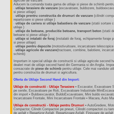
agricole de vanzare.
Aducem la comanda toata gama de utilaje si piese de schimb pentru 
·
utilaje terasiere de vanzare
(excavatoare, buldozere, buldoexcavat
si piese utilaje)
·
utilaje prentru constructia de drumuri de vanzare
(cilindri comp
repartizoare si piese utilaje )
·
utilaje de cariera si utilaje balastiera de vanzare
(statii sortare
utilaje )
·
utilaje de betoane, producitie betoane, transport beton
(statii 
betoane si piese utilaje )
·
utilaje si intalatii de foraj
(instalatii de foraj, echipamente foraj
si piese utilaje)
·
utilaje pentru depozite
(motostivuitoare, incarcatoare telescopice
·
utilaje agricole de vanzare
(tractoare, combine, balotiere, incarca
schimb)
Importam in special utilaje de constructii si utilaje agricole second 
dealeri mari de utilaje second hand din Germania si din Anglia. Impo
consacrate de
piese de schimb
pentru utilaje. Cele mai vandute util
pentru constructia de drumuri si agricultura.
Oferta de Utilaje Second Hand din Import:
Utilaje de constructii - Utilaje Terasiere
• Excavator, Exavatoare 
pe senile, Excavatoare pe Roti, Excavatoare Industriale MiniExcava
din import • Buldoexcavator, BuldoExcavatoare, Mini buldo excavatoa
Incarcatoare Frontale, Mini Incarcatoare Frontale • Macara, Auto M
Utilaje de constructii - Utilaje pentru Drumuri
• AutoGredere, Moto
Compactor, Cilindri Compactori pe pneuri, Cilindri compactori cu tam
de asfalt • Repartizor Asfalt, Repartizoare Asfalt, Finisoare de asfalt