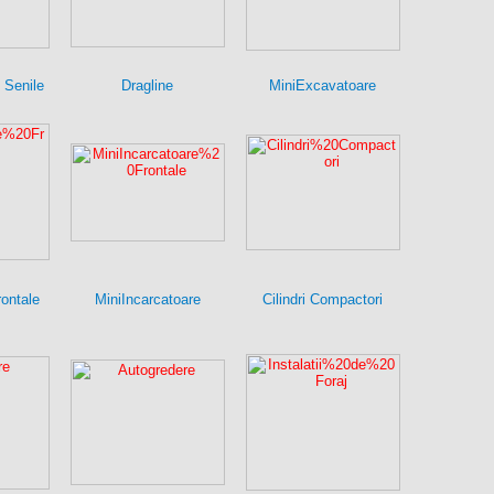
 Senile
Dragline
MiniExcavatoare
rontale
MiniIncarcatoare
Cilindri Compactori