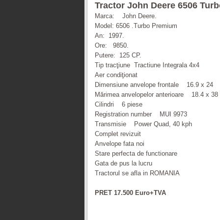
Tractor John Deere 6506 Tur
Marca: John Deere.
Model: 6506 .Turbo Premium
An: 1997.
Ore: 9850.
Putere: 125 CP.
Tip tracţiune Tractiune Integrala 4x4
Aer condiţionat
Dimensiune anvelope frontale 16.9 x 24
Mărimea anvelopelor anterioare 18.4 x 38
Cilindri 6 piese
Registration number MUI 9973
Transmisie Power Quad, 40 kph
Complet revizuit
Anvelope fata noi
Stare perfecta de functionare
Gata de pus la lucru
Tractorul se afla in ROMANIA
PRET 17.500 Euro+TVA