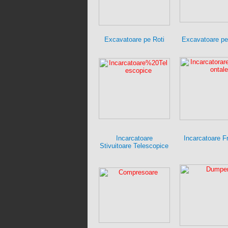
Excavatoare pe Roti
Excavatoare pe
Incarcatoare
Incarcatoare F
Stivuitoare Telescopice