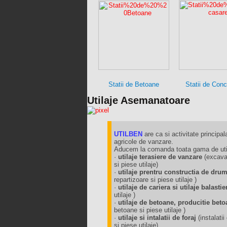
Statii de Betoane
Statii de Con
Utilaje Asemanatoare
UTILBEN
are ca si activitate principala
agricole de vanzare.
Aducem la comanda toata gama de utila
·
utilaje terasiere de vanzare
(excavat
si piese utilaje)
·
utilaje prentru constructia de dru
repartizoare si piese utilaje )
·
utilaje de cariera si utilaje balast
utilaje )
·
utilaje de betoane, producitie beto
betoane si piese utilaje )
·
utilaje si intalatii de foraj
(instalat
si piese utilaje)