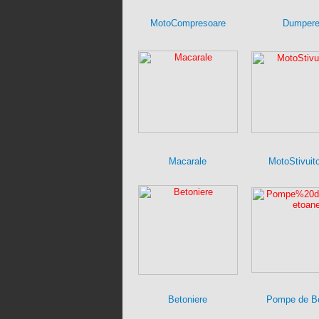
MotoCompresoare
Dumper
Macarale
MotoStivuit
Betoniere
Pompe de B