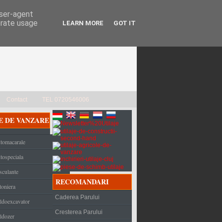
user-agent
erate usage
LEARN MORE
GOT IT
Contact
TEL 0720546006
E DE VANZARE
tomacarale
tospeciala
sculante
RECOMANDARI
toniera
Caderea Parului
ldoexcavator
Cresterea Parului
ldozer