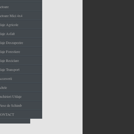
actoare
actoare Mici 4x4
ilaje Agricole
laje Asfalt
ilaje Deszapezire
laje Forestiere
laje Reciclare
laje Transport
Accesorii
ltele
nchirieri Utilaje
Piese de Schimb
CONTACT