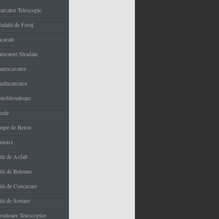
carcator Telescopic
talatii de Foraj
carale
turatori Stradale
niexcavator
niIncarcator
toStivuitoare
cele
mpe de Beton
morci
tii de Asfalt
tii de Betoane
atii de Concasare
tii de Sortare
ivuitoare Telescopice