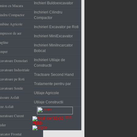
Inchieri Buldoexcavator
mion cu Macara
Inchirieri Cilindru
lindru Compactor
Compactor
mbine Agricole
Inchirieri Excavator pe Roti
mpresor de aer
Inchirieri MiniExcavator
agline
Inchirieri MiniIncarcator
Bobcat
mper
Inchirieri Utilaje de
cavatoare Demolari
Constructii
cavatoare Industriale
Tractoare Second Hand
cavatoare pe Roti
Tratamente pentru par
cavatoare Senile
Utilaje Agricole
nisoare Asfalt
Utilaje Constructii
eze Asfalt
neratoare Curent
RSS
FEED
eder
arcator Frontal