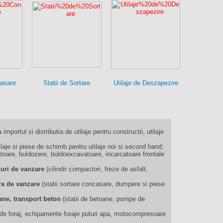
casare
Statii de Sortare
Utilaje de Deszapezire
 importul si distributia de utilaje pentru constructii, utilaje
je si piese de schimb pentru utilaje noi si second hand:
oare, buldozere, buldoexcavatoare, incarcatoare frontale
muri de vanzare
(cilindri compactori, freze de asfalt,
iera de vanzare
(statii sortare concasare, dumpere si piese
ane, transport beton
(statii de betoane, pompe de
ii de foraj, echipamente foraje puturi apa, motocompresoare