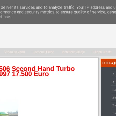
deliver its services and to analyze traffic. Your IP address and 
formance and security metrics to ensure quality of service, gen
abuse.
Vreau sa vand
Comenzi Piese
Inchiriere Utilaje
Clientii Nostri
UTILAJ
6506 Second Hand Turbo
97 17.500 Euro
Au
Au
Ba
Be
Bu
Bu