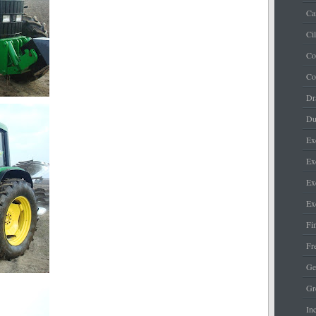
Ca
Ci
Co
Co
Dr
Du
Ex
Ex
Ex
Ex
Fi
Fr
Ge
Gr
Inc