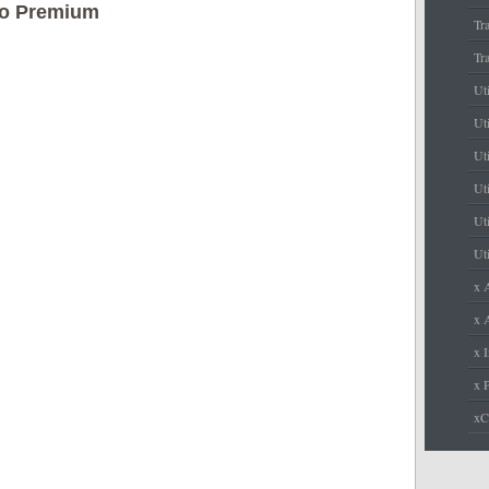
bo Premium
Tr
Tr
Ut
Uti
Ut
Uti
Uti
Uti
x 
x A
x I
x 
x