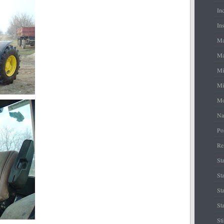
In
Ins
Ma
Ma
Mi
Mi
Mo
Na
Po
Re
Sta
Sta
St
Sta
St