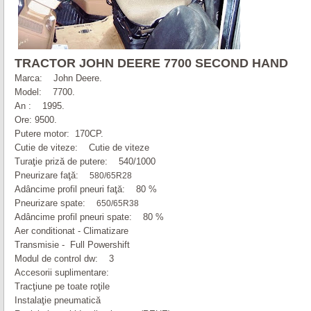
TRACTOR
JOHN
DEERE
7700 SECOND HAND
Marca:
John
Deere
.
Model:
7700
.
An : 1995.
Ore: 9500.
Putere motor: 170CP.
Cutie de viteze: Cutie de viteze
Turaţie priză de putere: 540/1000
Pneurizare faţă:
580/65R28
Adâncime profil pneuri faţă: 80 %
Pneurizare spate:
650/65R38
Adâncime profil pneuri spate: 80 %
Aer conditionat - Climatizare
Transmisie - Full Powershift
Modul de control dw: 3
Accesorii suplimentare:
Tracţiune pe toate roţile
Instalaţie pneumatică