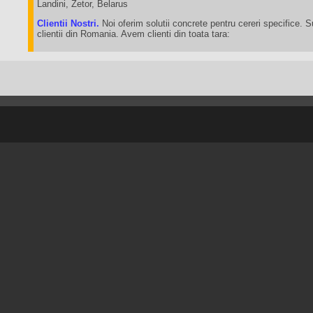
Landini, Zetor, Belarus
Clientii Nostri.
Noi oferim solutii concrete pentru cereri specifice. 
clientii din Romania. Avem clienti din toata tara: