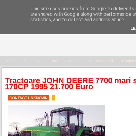
This site uses cookies from Google to deliver its 
are shared with Google along with performance an
statistics, and to detect and address abuse.
LE
Home
Despre Noi
Vreau sa cumpar
Vreau sa vand
Comenzi
Tractoare JOHN DEERE 7700 mari 
170CP 1995 21.700 Euro
CONTACT UNKNOWN