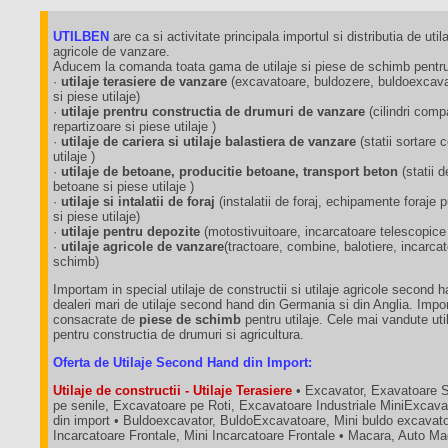
UTILBEN
are ca si activitate principala importul si distributia de utila
agricole de vanzare.
Aducem la comanda toata gama de utilaje si piese de schimb pentru 
·
utilaje terasiere de vanzare
(excavatoare, buldozere, buldoexcavat
si piese utilaje)
·
utilaje prentru constructia de drumuri de vanzare
(cilindri comp
repartizoare si piese utilaje )
·
utilaje de cariera si utilaje balastiera de vanzare
(statii sortare
utilaje )
·
utilaje de betoane, producitie betoane, transport beton
(statii 
betoane si piese utilaje )
·
utilaje si intalatii de foraj
(instalatii de foraj, echipamente foraj
si piese utilaje)
·
utilaje pentru depozite
(motostivuitoare, incarcatoare telescopice
·
utilaje agricole de vanzare
(tractoare, combine, balotiere, incarca
schimb)
Importam in special utilaje de constructii si utilaje agricole second 
dealeri mari de utilaje second hand din Germania si din Anglia. Impo
consacrate de
piese de schimb
pentru utilaje. Cele mai vandute util
pentru constructia de drumuri si agricultura.
Oferta de Utilaje Second Hand din Import:
Utilaje de constructii - Utilaje Terasiere
• Excavator, Exavatoare 
pe senile, Excavatoare pe Roti, Excavatoare Industriale MiniExcava
din import • Buldoexcavator, BuldoExcavatoare, Mini buldo excavatoa
Incarcatoare Frontale, Mini Incarcatoare Frontale • Macara, Auto M