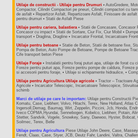
Utilaje de constructii - Utilaje pentru Drumuri
• AutoGredere, Moto
Compactor, Cilindri Compactori pe pneuri, Cilindri compactori cu tam
de asfalt • Repartizor Asfalt, Repartizoare Asfalt, Finisoare de asfalt
pentru drumuri • Statii de Asfalt Piese
Utilaje pentru cariera, balastiera
• Statii de Concasare, Concasor 
Concasor cu impact • Statii de Sortare, Ciur Fix, Ciur Mobil • Dum
transport • Draglina, Dragline • Incarcator Frontal, Incarcatoare Fron
Utilaje pentru betoane
• Statie de Beton, Statii de betoane fixe, St
Pompa de Beton, Auto Pompe de Betoane, Pompe de Betoane Tractab
Cife transport beton Piese
Utilaje Foraje
• Instalatii pentru foraj puturi apa, utilaje de forat cu c
Foreze pentru puturi apa, Foreze pentru pompe de caldura, Foreze p
si accesorii pentru foraje, • Utilaje si echipamente hidraulice, • C
Utilaje pentru Agricultura Utilaje agricole
• Tractor – Tractoare A
Agricole • Incarcator Telescopic, Incarcatoare Telescopice, Stivuit
schimb
Marci de utilaje pe care le importam:
Utilaje pentru Constructii Pie
Komatu, Case, Liebherr, Volvo, Hitachi, Terex, New Holland, Atlas 
Ingersoll,Demag, Baumag, Wirt, Zeppelin, Piccini, Jcb, Honda, End
Iveco COPMA,Hyundai, Sennebogen, Kobelco, Liebherr, Potain, Ali
Stetter, Sandvik, Vogele, Snowkey, Sany, Daewoo, Hyster, Bobcat,
Soilmec, Terex, Belle
Utilaje pentru Agricultura
Piese Utilaje John Deere, Case, Massey
Fendt, Claas, Case, Styer, JCB, Deutz Fahr, Landini, Valtra, Chall