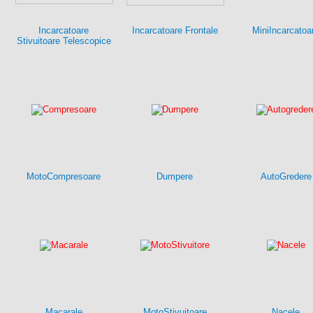
Incarcatoare
Incarcatoare Frontale
MiniIncarcatoa
Stivuitoare Telescopice
MotoCompresoare
Dumpere
AutoGredere
Macarale
MotoStivuitoare
Nacele