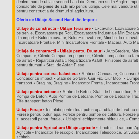
dealeri mari de utilaje second hand din Germania si din Anglia. Impo
consacrate de
piese de schimb
pentru utilaje. Cele mai vandute util
pentru constructia de drumuri si agricultura.
Oferta de Utilaje Second Hand din Import:
Utilaje de constructii - Utilaje Terasiere
• Excavator, Exavatoare 
pe senile, Excavatoare pe Roti, Excavatoare Industriale MiniExcava
din import • Buldoexcavator, BuldoExcavatoare, Mini buldo excavatoa
Incarcatoare Frontale, Mini Incarcatoare Frontale • Macara, Auto M
Utilaje de constructii - Utilaje pentru Drumuri
• AutoGredere, Moto
Compactor, Cilindri Compactori pe pneuri, Cilindri compactori cu tam
de asfalt • Repartizor Asfalt, Repartizoare Asfalt, Finisoare de asfalt
pentru drumuri • Statii de Asfalt Piese
Utilaje pentru cariera, balastiera
• Statii de Concasare, Concasor 
Concasor cu impact • Statii de Sortare, Ciur Fix, Ciur Mobil • Dum
transport • Draglina, Dragline • Incarcator Frontal, Incarcatoare Fron
Utilaje pentru betoane
• Statie de Beton, Statii de betoane fixe, St
Pompa de Beton, Auto Pompe de Betoane, Pompe de Betoane Tractab
Cife transport beton Piese
Utilaje Foraje
• Instalatii pentru foraj puturi apa, utilaje de forat cu c
Foreze pentru puturi apa, Foreze pentru pompe de caldura, Foreze p
si accesorii pentru foraje, • Utilaje si echipamente hidraulice, • C
Utilaje pentru Agricultura Utilaje agricole
• Tractor – Tractoare A
Agricole • Incarcator Telescopic, Incarcatoare Telescopice, Stivuit
schimb