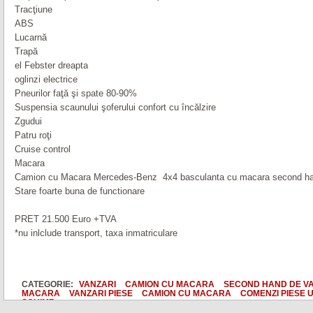
Tracţiune
ABS
Lucarnă
Trapă
el Febster dreapta
oglinzi electrice
Pneurilor faţă şi spate 80-90%
Suspensia scaunului şoferului confort cu încălzire
Zgudui
Patru roţi
Cruise control
Macara
Camion cu Macara Mercedes-Benz 4x4 basculanta cu macara second h
Stare foarte buna de functionare
PRET 21.500 Euro +TVA
*nu inlclude transport, taxa inmatriculare
CATEGORIE:
VANZARI
CAMION CU MACARA
SECOND HAND DE V
MACARA
VANZARI PIESE
CAMION CU MACARA
COMENZI PIESE 
SCHIMB