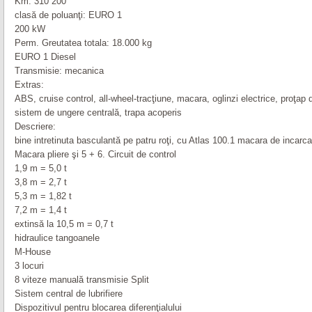
Km: 310 200
clasă de poluanţi: EURO 1
200 kW
Perm. Greutatea totala: 18.000 kg
EURO 1 Diesel
Transmisie: mecanica
Extras:
ABS, cruise control, all-wheel-tracţiune, macara, oglinzi electrice, proţap 
sistem de ungere centrală, trapa acoperis
Descriere:
bine intretinuta basculantă pe patru roţi, cu Atlas 100.1 macara de incarca
Macara pliere şi 5 + 6. Circuit de control
1,9 m = 5,0 t
3,8 m = 2,7 t
5,3 m = 1,82 t
7,2 m = 1,4 t
extinsă la 10,5 m = 0,7 t
hidraulice tangoanele
M-House
3 locuri
8 viteze manuală transmisie Split
Sistem central de lubrifiere
Dispozitivul pentru blocarea diferenţialului