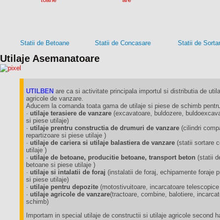
Statii de Betoane
Statii de Concasare
Statii de Sorta
Utilaje Asemanatoare
UTILBEN
are ca si activitate principala importul si distributia de utila
agricole de vanzare.
Aducem la comanda toata gama de utilaje si piese de schimb pentru 
·
utilaje terasiere de vanzare
(excavatoare, buldozere, buldoexcavat
si piese utilaje)
·
utilaje prentru constructia de drumuri de vanzare
(cilindri comp
repartizoare si piese utilaje )
·
utilaje de cariera si utilaje balastiera de vanzare
(statii sortare
utilaje )
·
utilaje de betoane, producitie betoane, transport beton
(statii 
betoane si piese utilaje )
·
utilaje si intalatii de foraj
(instalatii de foraj, echipamente foraj
si piese utilaje)
·
utilaje pentru depozite
(motostivuitoare, incarcatoare telescopice
·
utilaje agricole de vanzare
(tractoare, combine, balotiere, incarca
schimb)
Importam in special utilaje de constructii si utilaje agricole second 