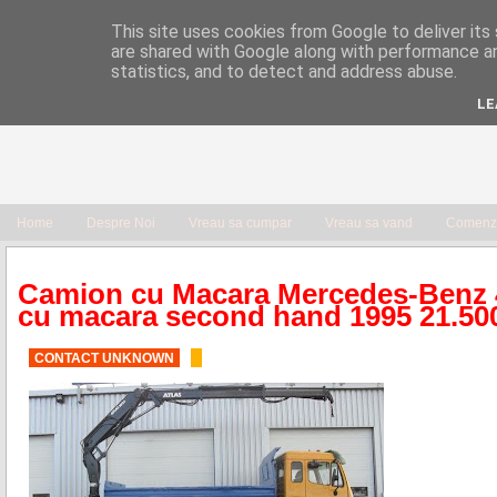
This site uses cookies from Google to deliver its 
are shared with Google along with performance an
statistics, and to detect and address abuse.
LE
Home
Despre Noi
Vreau sa cumpar
Vreau sa vand
Comenzi
Camion cu Macara Mercedes-Benz 
cu macara second hand 1995 21.50
CONTACT UNKNOWN