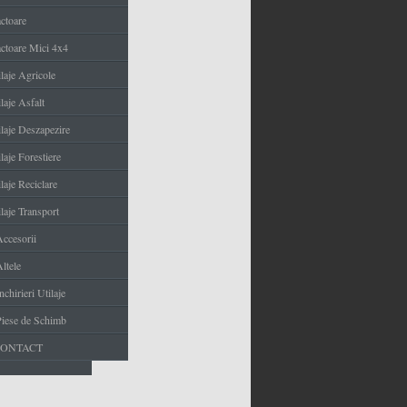
actoare
actoare Mici 4x4
ilaje Agricole
laje Asfalt
ilaje Deszapezire
laje Forestiere
laje Reciclare
laje Transport
Accesorii
ltele
nchirieri Utilaje
Piese de Schimb
CONTACT