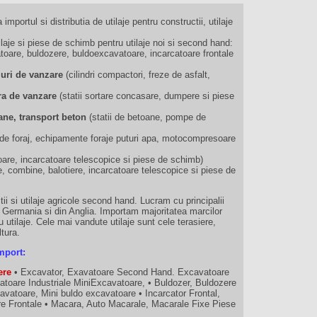
 importul si distributia de utilaje pentru constructii, utilaje
je si piese de schimb pentru utilaje noi si second hand:
oare, buldozere, buldoexcavatoare, incarcatoare frontale
muri de vanzare
(cilindri compactori, freze de asfalt,
iera de vanzare
(statii sortare concasare, dumpere si piese
ane, transport beton
(statii de betoane, pompe de
ii de foraj, echipamente foraje puturi apa, motocompresoare
oare, incarcatoare telescopice si piese de schimb)
e, combine, balotiere, incarcatoare telescopice si piese de
ii si utilaje agricole second hand. Lucram cu principalii
n Germania si din Anglia. Importam majoritatea marcilor
 utilaje. Cele mai vandute utilaje sunt cele terasiere,
ltura.
mport:
ere
• Excavator, Exavatoare Second Hand. Excavatoare
atoare Industriale MiniExcavatoare, • Buldozer, Buldozere
vatoare, Mini buldo excavatoare • Incarcator Frontal,
are Frontale • Macara, Auto Macarale, Macarale Fixe Piese