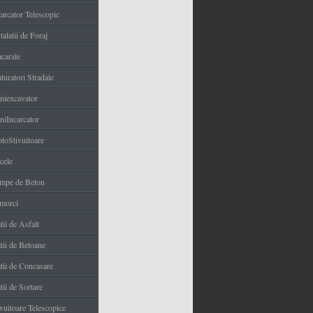
carcator Telescopic
talatii de Foraj
carale
turatori Stradale
niexcavator
niIncarcator
toStivuitoare
cele
mpe de Beton
morci
tii de Asfalt
tii de Betoane
atii de Concasare
tii de Sortare
ivuitoare Telescopice