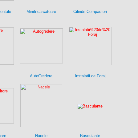
rontale
MiniIncarcatoare
Cilindri Compactori
e
AutoGredere
Instalatii de Foraj
oare
Nacele
Basculante