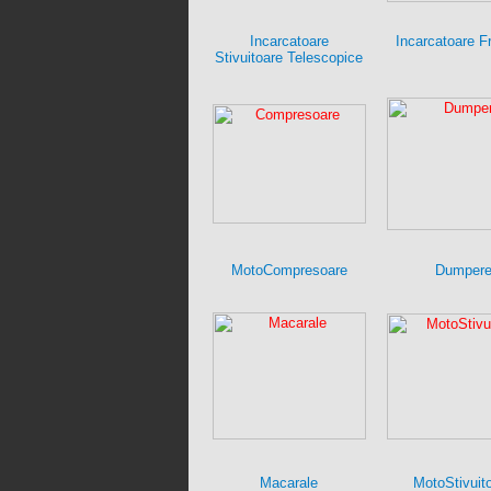
Incarcatoare
Incarcatoare F
Stivuitoare Telescopice
MotoCompresoare
Dumper
Macarale
MotoStivuit