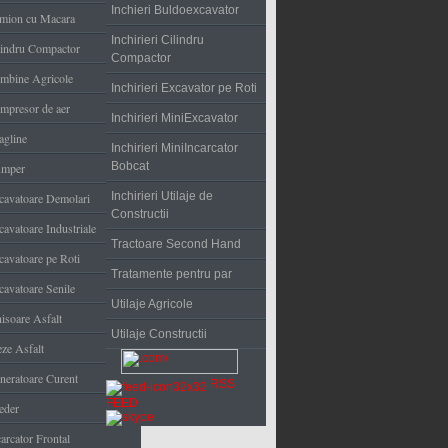
Inchieri Buldoexcavator
mion cu Macara
Inchirieri Cilindru
lindru Compactor
Compactor
mbine Agricole
Inchirieri Excavator pe Roti
mpresor de aer
Inchirieri MiniExcavator
agline
Inchirieri MiniIncarcator
Bobcat
mper
Inchirieri Utilaje de
cavatoare Demolari
Constructii
cavatoare Industriale
Tractoare Second Hand
cavatoare pe Roti
Tratamente pentru par
cavatoare Senile
Utilaje Agricole
nisoare Asfalt
Utilaje Constructii
eze Asfalt
neratoare Curent
RSS
FEED
eder
arcator Frontal