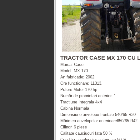
TRACTOR CASE MX 170 CU 
Marca: Case.
Model: MX 170.
An fabricatie: 2002.
Ore functionare: 11313.
Putere Motor 170 hp
Număr de proprietari anteriori 1
Tractiune Integrala 4x4
Cabina Normala
Dimensiune anvelope frontale 540/65 R30
Mărimea anvelopelor anterioare650/65 R42
Cilindri 6 piese
Calitate cauciucuri fata 50 %
Condiţia anvelopelor anterioare 50 %