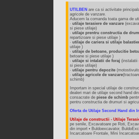
UTILBEN
are ca si activitate principala
agricole de vanzare.
Aducem la comanda toata gama de utila
·
utilaje terasiere de vanzare
(excavat
si piese utilaje)
·
utilaje prentru constructia de dru
repartizoare si piese utilaje )
·
utilaje de cariera si utilaje balast
utilaje )
·
utilaje de betoane, producitie beto
betoane si piese utilaje )
·
utilaje si intalatii de foraj
(instalat
si piese utilaje)
·
utilaje pentru depozite
(motostivuit
·
utilaje agricole de vanzare
(tractoar
schimb)
Importam in special utilaje de construct
dealeri mari de utilaje second hand di
consacrate de
piese de schimb
pentru
pentru constructia de drumuri si agricu
Oferta de Utilaje Second Hand din I
Utilaje de constructii - Utilaje Terasi
pe senile, Excavatoare pe Roti, Excav
din import • Buldoexcavator, BuldoExca
Incarcatoare Frontale, Mini Incarcato