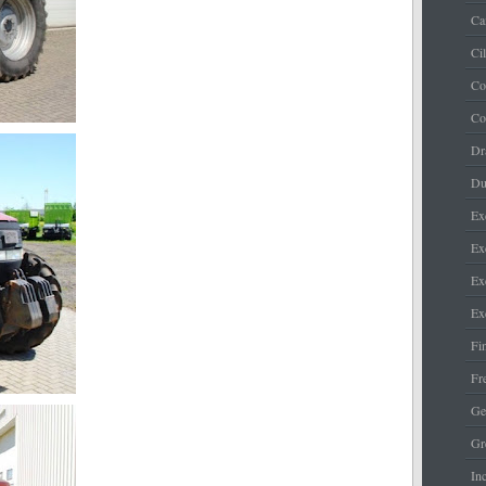
Ca
Ci
Co
Co
Dr
Du
Ex
Ex
Ex
Ex
Fi
Fr
Ge
Gr
Inc