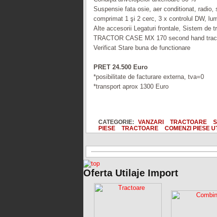
Suspensie fata osie, aer conditionat, radio, 
comprimat 1 şi 2 cerc, 3 x controlul DW, lum
Alte accesorii Legaturi frontale, Sistem de t
TRACTOR CASE MX 170 second hand trac
Verificat Stare buna de functionare
PRET 24.500 Euro
*posibilitate de facturare externa, tva=0
*transport aprox 1300 Euro
CATEGORIE:
VANZARI
TRACTOARE
S
PIESE
TRACTOARE
COMENZI PIESE U
Oferta Utilaje Import