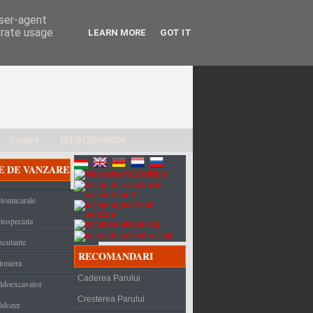
user-agent
erate usage
LEARN MORE
GOT IT
Contact
TEL 0720546006
E DE VANZARE
tomacarale
tospeciala
sculante
RECOMANDARI
toniera
Caderea Parului
ldoexcavator
Cresterea Parului
ldozer