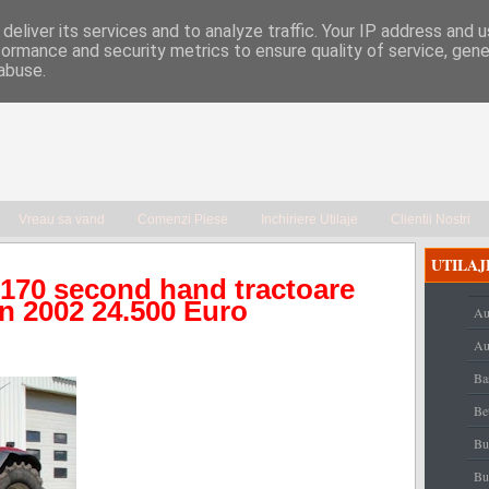
deliver its services and to analyze traffic. Your IP address and 
formance and security metrics to ensure quality of service, gen
abuse.
Vreau sa vand
Comenzi Piese
Inchiriere Utilaje
Clientii Nostri
UTILAJ
0 second hand tractoare
n 2002 24.500 Euro
Au
Au
Ba
Be
Bu
Bu