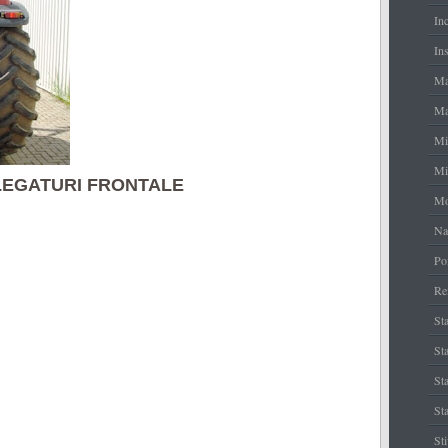
In
Ins
Ma
Ma
Mi
Mi
LEGATURI FRONTALE
Mo
Na
Po
Re
Sta
Sta
St
Sta
St