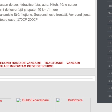
scaun de aer, hidraulice fata, auto. Hitch, frâne cu aer
Tr
ini de lucru faţă şi spate, 40 km / h ore
Tr
ransmisie fără fricţiune, Suspensii osie frontală, Aer condiţionat
toare case 170CP-200CP
Ut
Uti
Ut
Uti
Uti
Uti
ECOND HAND DE VANZARE
TRACTOARE
VANZARI
x 
TILAJE IMPORTAM PIESE DE SCHIMB
x A
x I
x 
x