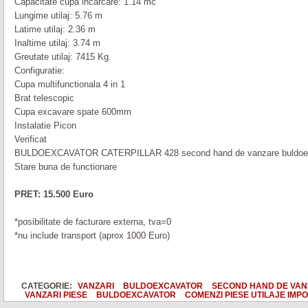
Capacitate cupa incarcare: 1.14 mc
Lungime utilaj: 5.76 m
Latime utilaj: 2.36 m
Inaltime utilaj: 3.74 m
Greutate utilaj: 7415 Kg
Configuratie:
Cupa multifunctionala 4 in 1
Brat telescopic
Cupa excavare spate 600mm
Instalatie Picon
Verificat
BULDOEXCAVATOR CATERPILLAR 428 second hand de vanzare buldoex
Stare buna de functionare
PRET: 15.500 Euro
*posibilitate de facturare externa, tva=0
*nu include transport (aprox 1000 Euro)
CATEGORIE:
VANZARI
BULDOEXCAVATOR
SECOND HAND DE VA
VANZARI PIESE
BULDOEXCAVATOR
COMENZI PIESE UTILAJE IMP