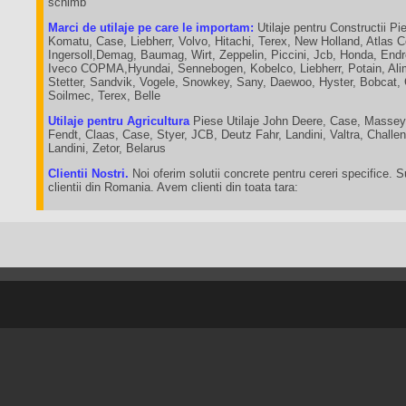
schimb
Marci de utilaje pe care le importam:
Utilaje pentru Constructii Pie
Komatu, Case, Liebherr, Volvo, Hitachi, Terex, New Holland, Atlas 
Ingersoll,Demag, Baumag, Wirt, Zeppelin, Piccini, Jcb, Honda, End
Iveco COPMA,Hyundai, Sennebogen, Kobelco, Liebherr, Potain, Ali
Stetter, Sandvik, Vogele, Snowkey, Sany, Daewoo, Hyster, Bobcat,
Soilmec, Terex, Belle
Utilaje pentru Agricultura
Piese Utilaje John Deere, Case, Massey
Fendt, Claas, Case, Styer, JCB, Deutz Fahr, Landini, Valtra, Chall
Landini, Zetor, Belarus
Clientii Nostri.
Noi oferim solutii concrete pentru cereri specifice. 
clientii din Romania. Avem clienti din toata tara: