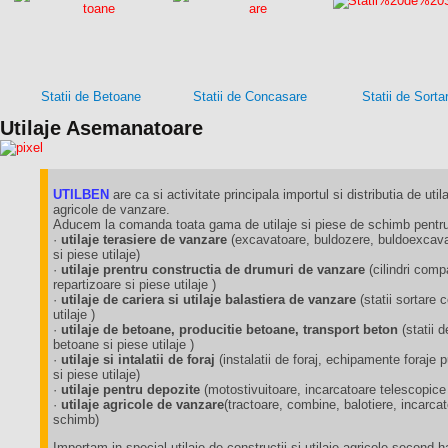
Statii de Betoane
Statii de Concasare
Statii de Sorta
Utilaje Asemanatoare
UTILBEN
are ca si activitate principala importul si distributia de utila
agricole de vanzare.
Aducem la comanda toata gama de utilaje si piese de schimb pentru 
·
utilaje terasiere de vanzare
(excavatoare, buldozere, buldoexcavat
si piese utilaje)
·
utilaje prentru constructia de drumuri de vanzare
(cilindri comp
repartizoare si piese utilaje )
·
utilaje de cariera si utilaje balastiera de vanzare
(statii sortare
utilaje )
·
utilaje de betoane, producitie betoane, transport beton
(statii 
betoane si piese utilaje )
·
utilaje si intalatii de foraj
(instalatii de foraj, echipamente foraj
si piese utilaje)
·
utilaje pentru depozite
(motostivuitoare, incarcatoare telescopice
·
utilaje agricole de vanzare
(tractoare, combine, balotiere, incarca
schimb)
Importam in special utilaje de constructii si utilaje agricole second 