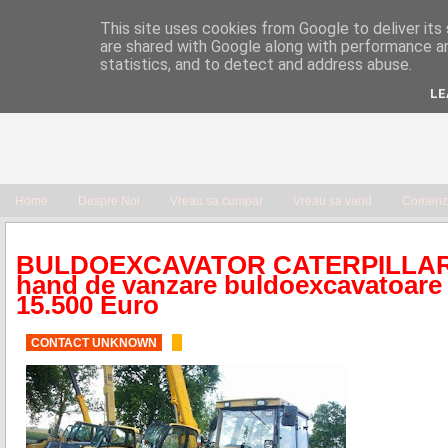
This site uses cookies from Google to deliver its 
are shared with Google along with performance an
statistics, and to detect and address abuse.
LE
Home
Despre Noi
Vreau sa cumpar
Vreau sa vand
Comenzi
BULDOEXCAVATOR CATERPILLAR 
hand de vanzare buldoexcavatoare 
15.500 Euro
CONTACT UNKNOWN