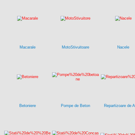
Macarale
MotoStivuitoare
Nacele
Betoniere
Pompe de Beton
Repartizoare de A