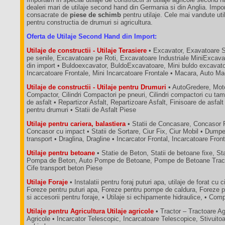
dealeri mari de utilaje second hand din Germania si din Anglia. Impo
consacrate de
piese de schimb
pentru utilaje. Cele mai vandute util
pentru constructia de drumuri si agricultura.
Oferta de Utilaje Second Hand din Import:
Utilaje de constructii - Utilaje Terasiere
• Excavator, Exavatoare 
pe senile, Excavatoare pe Roti, Excavatoare Industriale MiniExcava
din import • Buldoexcavator, BuldoExcavatoare, Mini buldo excavatoa
Incarcatoare Frontale, Mini Incarcatoare Frontale • Macara, Auto M
Utilaje de constructii - Utilaje pentru Drumuri
• AutoGredere, Moto
Compactor, Cilindri Compactori pe pneuri, Cilindri compactori cu tam
de asfalt • Repartizor Asfalt, Repartizoare Asfalt, Finisoare de asfalt
pentru drumuri • Statii de Asfalt Piese
Utilaje pentru cariera, balastiera
• Statii de Concasare, Concasor 
Concasor cu impact • Statii de Sortare, Ciur Fix, Ciur Mobil • Dum
transport • Draglina, Dragline • Incarcator Frontal, Incarcatoare Fron
Utilaje pentru betoane
• Statie de Beton, Statii de betoane fixe, St
Pompa de Beton, Auto Pompe de Betoane, Pompe de Betoane Tractab
Cife transport beton Piese
Utilaje Foraje
• Instalatii pentru foraj puturi apa, utilaje de forat cu c
Foreze pentru puturi apa, Foreze pentru pompe de caldura, Foreze p
si accesorii pentru foraje, • Utilaje si echipamente hidraulice, • C
Utilaje pentru Agricultura Utilaje agricole
• Tractor – Tractoare A
Agricole • Incarcator Telescopic, Incarcatoare Telescopice, Stivuit