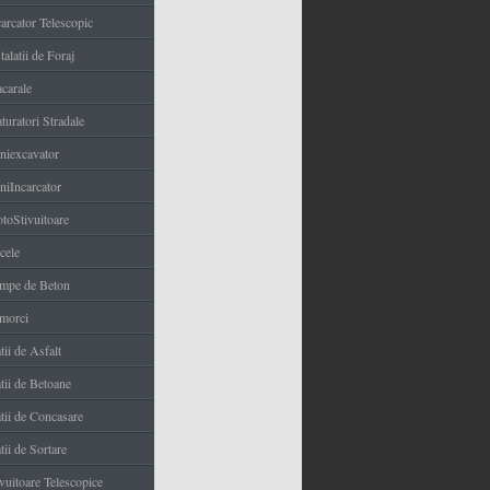
carcator Telescopic
talatii de Foraj
carale
turatori Stradale
niexcavator
niIncarcator
toStivuitoare
cele
mpe de Beton
morci
tii de Asfalt
tii de Betoane
atii de Concasare
tii de Sortare
ivuitoare Telescopice