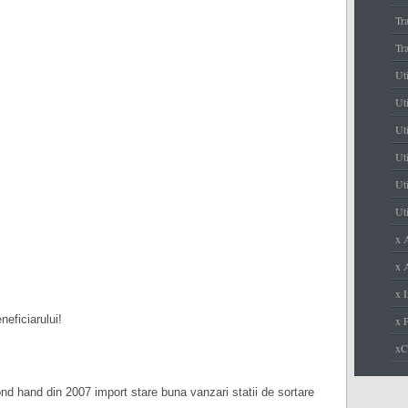
Tr
Tr
Ut
Uti
Ut
Uti
Uti
Uti
x 
x A
x I
neficiarului!
x 
x
d hand din 2007 import stare buna vanzari statii de sortare