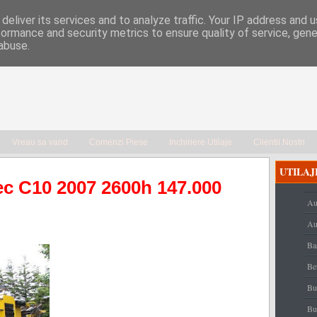
deliver its services and to analyze traffic. Your IP address and 
formance and security metrics to ensure quality of service, gen
abuse.
Vreau sa vand
Comenzi Piese
Inchiriere Utilaje
Clientii Nostri
UTILAJ
tec C10 2007 2600h 147.000
Au
Au
Ba
Be
Bu
Bu