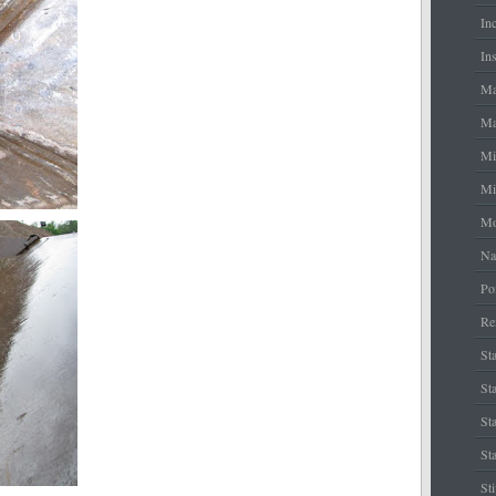
In
Ins
Ma
Ma
Mi
Mi
Mo
Na
Po
Re
Sta
Sta
St
Sta
St