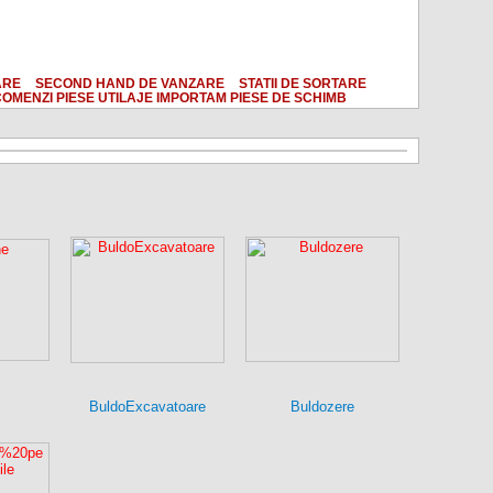
ARE
SECOND HAND DE VANZARE
STATII DE SORTARE
OMENZI PIESE UTILAJE IMPORTAM PIESE DE SCHIMB
BuldoExcavatoare
Buldozere