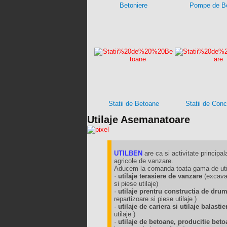
Betoniere
Pompe de B
Statii de Betoane
Statii de Con
Utilaje Asemanatoare
UTILBEN
are ca si activitate principala
agricole de vanzare.
Aducem la comanda toata gama de utila
·
utilaje terasiere de vanzare
(excavat
si piese utilaje)
·
utilaje prentru constructia de dru
repartizoare si piese utilaje )
·
utilaje de cariera si utilaje balast
utilaje )
·
utilaje de betoane, producitie beto