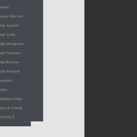
actoare
actoare Mici 4x4
ilaje Agricole
laje Asfalt
ilaje Deszapezire
laje Forestiere
laje Reciclare
laje Transport
Accesorii
ltele
nchirieri Utilaje
Piese de Schimb
CONTACT