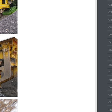
Ca
Ci
Co
Co
Dr
Du
Ex
Ex
Ex
Ex
Fi
Fr
Ge
Gr
Inc