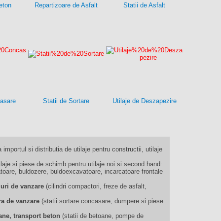
eton
Repartizoare de Asfalt
Statii de Asfalt
casare
Statii de Sortare
Utilaje de Deszapezire
 importul si distributia de utilaje pentru constructii, utilaje
je si piese de schimb pentru utilaje noi si second hand:
oare, buldozere, buldoexcavatoare, incarcatoare frontale
muri de vanzare
(cilindri compactori, freze de asfalt,
iera de vanzare
(statii sortare concasare, dumpere si piese
ane, transport beton
(statii de betoane, pompe de