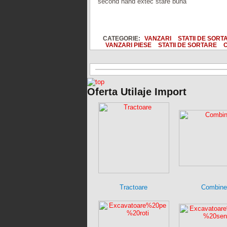
second hand extec stare buna
CATEGORIE:
VANZARI
STATII DE SORT
VANZARI PIESE
STATII DE SORTARE
C
Oferta Utilaje Import
Tractoare
Combine