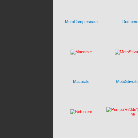
MotoCompresoare
Dumper
Macarale
MotoStivuit