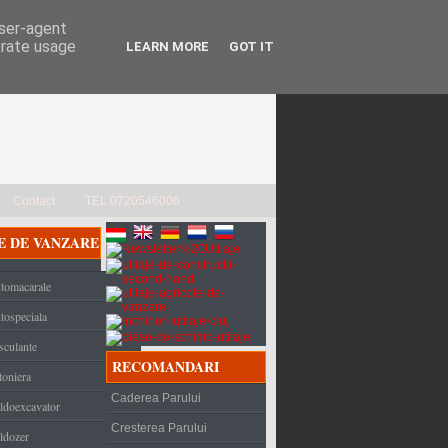
user-agent
erate usage
LEARN MORE
GOT IT
Contact
TEL 0720546006
E DE VANZARE
tomacarale
tospeciala
sculante
RECOMANDARI
toniera
Caderea Parului
ldoexcavator
Cresterea Parului
ldozer