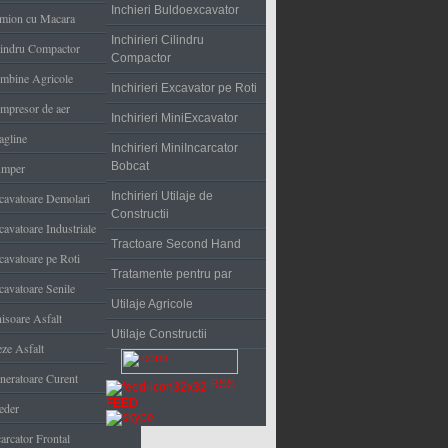
Inchieri Buldoexcavator
mion cu Macara
Inchirieri Cilindru
lindru Compactor
Compactor
mbine Agricole
Inchirieri Excavator pe Roti
mpresor de aer
Inchirieri MiniExcavator
agline
Inchirieri MiniIncarcator
Bobcat
mper
Inchirieri Utilaje de
cavatoare Demolari
Constructii
cavatoare Industriale
Tractoare Second Hand
cavatoare pe Roti
Tratamente pentru par
cavatoare Senile
Utilaje Agricole
nisoare Asfalt
Utilaje Constructii
eze Asfalt
neratoare Curent
RSS
FEED
eder
arcator Frontal