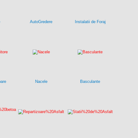
e
AutoGredere
Instalatii de Foraj
oare
Nacele
Basculante