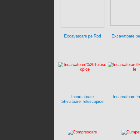
Excavatoare pe Roti
Excavatoare pe
Incarcatoare
Incarcatoare F
Stivuitoare Telescopice