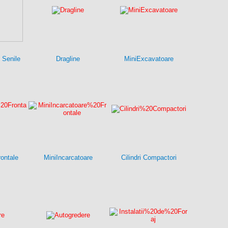
 Senile
Dragline
MiniExcavatoare
rontale
MiniIncarcatoare
Cilindri Compactori