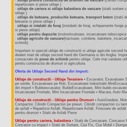
·
utilaje prentru constructia de drumuri de vanzare
(cilindri comp
repartizoare si piese utilaje )
·
utilaje de cariera si utilaje balastiera de vanzare
(statii sortare
utilaje )
·
utilaje de betoane, producitie betoane, transport beton
(statii 
betoane si piese utilaje )
·
utilaje si intalatii de foraj
(instalatii de foraj, echipamente foraj
si piese utilaje)
·
utilaje pentru depozite
(motostivuitoare, incarcatoare telescopice
·
utilaje agricole de vanzare
(tractoare, combine, balotiere, incarca
schimb)
Importam in special utilaje de constructii si utilaje agricole second 
dealeri mari de utilaje second hand din Germania si din Anglia. Impo
consacrate de
piese de schimb
pentru utilaje. Cele mai vandute util
pentru constructia de drumuri si agricultura.
Oferta de Utilaje Second Hand din Import:
Utilaje de constructii - Utilaje Terasiere
• Excavator, Exavatoare 
pe senile, Excavatoare pe Roti, Excavatoare Industriale MiniExcava
din import • Buldoexcavator, BuldoExcavatoare, Mini buldo excavatoa
Incarcatoare Frontale, Mini Incarcatoare Frontale • Macara, Auto M
Utilaje de constructii - Utilaje pentru Drumuri
• AutoGredere, Moto
Compactor, Cilindri Compactori pe pneuri, Cilindri compactori cu tam
de asfalt • Repartizor Asfalt, Repartizoare Asfalt, Finisoare de asfalt
pentru drumuri • Statii de Asfalt Piese
Utilaje pentru cariera, balastiera
• Statii de Concasare, Concasor 
Concasor cu impact • Statii de Sortare, Ciur Fix, Ciur Mobil • Dum