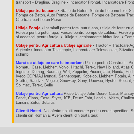
transport • Draglina, Dragline • Incarcator Frontal, Incarcatoare Fron
Utilaje pentru betoane
• Statie de Beton, Statii de betoane fixe, St
Pompa de Beton, Auto Pompe de Betoane, Pompe de Betoane Tractab
Cife transport beton Piese
Utilaje Foraje
• Instalatii pentru foraj puturi apa, utilaje de forat cu c
Foreze pentru puturi apa, Foreze pentru pompe de caldura, Foreze p
si accesorii pentru foraje, • Utilaje si echipamente hidraulice, • C
Utilaje pentru Agricultura Utilaje agricole
• Tractor – Tractoare A
Agricole • Incarcator Telescopic, Incarcatoare Telescopice, Stivuit
schimb
Marci de utilaje pe care le importam:
Utilaje pentru Constructii Pie
Komatu, Case, Liebherr, Volvo, Hitachi, Terex, New Holland, Atlas 
Ingersoll,Demag, Baumag, Wirt, Zeppelin, Piccini, Jcb, Honda, End
Iveco COPMA,Hyundai, Sennebogen, Kobelco, Liebherr, Potain, Ali
Stetter, Sandvik, Vogele, Snowkey, Sany, Daewoo, Hyster, Bobcat,
Soilmec, Terex, Belle
Utilaje pentru Agricultura
Piese Utilaje John Deere, Case, Massey
Fendt, Claas, Case, Styer, JCB, Deutz Fahr, Landini, Valtra, Chall
Landini, Zetor, Belarus
Clientii Nostri.
Noi oferim solutii concrete pentru cereri specifice. 
clientii din Romania. Avem clienti din toata tara: