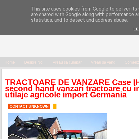
This site uses cookies from Google to deliver its 
are shared with Google along with performance an
statistics, and to detect and address abuse.
LE
Home
Despre Noi
Vreau sa cumpar
Vreau sa vand
Comenzi
TRACTOARE DE VANZARE Case IH 
second hand vanzari tractoare cu in
utilaje agricole import Germania
CONTACT UNKNOWN