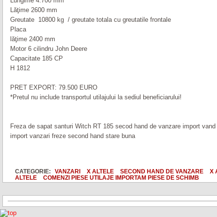
Lungime 4.700 mm
Lăţime 2600 mm
Greutate 10800 kg / greutate totala cu greutatile frontale
Placa
lăţime 2400 mm
Motor 6 cilindru John Deere
Capacitate 185 CP
H 1812
PRET EXPORT: 79.500 EURO
*Pretul nu include transportul utilajului la sediul beneficiarului!
Freza de sapat santuri Witch RT 185 secod hand de vanzare import vand fr
import vanzari freze second hand stare buna
CATEGORIE:
VANZARI
X ALTELE
SECOND HAND DE VANZARE
X 
ALTELE
COMENZI PIESE UTILAJE IMPORTAM PIESE DE SCHIMB