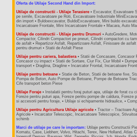
Oferta de Utilaje Second Hand din Import:
Utilaje de constructii - Utilaje Terasiere
• Excavator, Exavatoare 
pe senile, Excavatoare pe Roti, Excavatoare Industriale MiniExcava
din import • Buldoexcavator, BuldoExcavatoare, Mini buldo excavatoa
Incarcatoare Frontale, Mini Incarcatoare Frontale • Macara, Auto M
Utilaje de constructii - Utilaje pentru Drumuri
• AutoGredere, Moto
Compactor, Cilindri Compactori pe pneuri, Cilindri compactori cu tam
de asfalt • Repartizor Asfalt, Repartizoare Asfalt, Finisoare de asfalt
pentru drumuri • Statii de Asfalt Piese
Utilaje pentru cariera, balastiera
• Statii de Concasare, Concasor 
Concasor cu impact • Statii de Sortare, Ciur Fix, Ciur Mobil • Dum
transport • Draglina, Dragline • Incarcator Frontal, Incarcatoare Fron
Utilaje pentru betoane
• Statie de Beton, Statii de betoane fixe, St
Pompa de Beton, Auto Pompe de Betoane, Pompe de Betoane Tractab
Cife transport beton Piese
Utilaje Foraje
• Instalatii pentru foraj puturi apa, utilaje de forat cu c
Foreze pentru puturi apa, Foreze pentru pompe de caldura, Foreze p
si accesorii pentru foraje, • Utilaje si echipamente hidraulice, • C
Utilaje pentru Agricultura Utilaje agricole
• Tractor – Tractoare A
Agricole • Incarcator Telescopic, Incarcatoare Telescopice, Stivuit
schimb
Marci de utilaje pe care le importam:
Utilaje pentru Constructii Pie
Komatu, Case, Liebherr, Volvo, Hitachi, Terex, New Holland, Atlas 
Ingersoll,Demag, Baumag, Wirt, Zeppelin, Piccini, Jcb, Honda, End