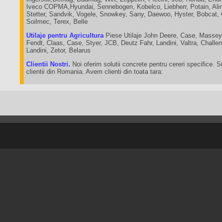
Iveco COPMA,Hyundai, Sennebogen, Kobelco, Liebherr, Potain, Ali
Stetter, Sandvik, Vogele, Snowkey, Sany, Daewoo, Hyster, Bobcat,
Soilmec, Terex, Belle
Utilaje pentru Agricultura
Piese Utilaje John Deere, Case, Massey
Fendt, Claas, Case, Styer, JCB, Deutz Fahr, Landini, Valtra, Chall
Landini, Zetor, Belarus
Clientii Nostri.
Noi oferim solutii concrete pentru cereri specifice. 
clientii din Romania. Avem clienti din toata tara: