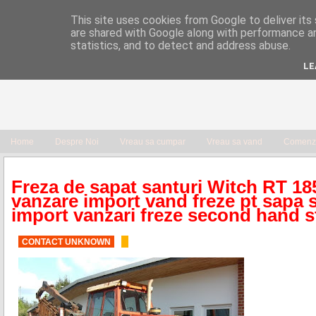
This site uses cookies from Google to deliver its 
are shared with Google along with performance an
statistics, and to detect and address abuse.
LE
Home
Despre Noi
Vreau sa cumpar
Vreau sa vand
Comenzi
Freza de sapat santuri Witch RT 1
vanzare import vand freze pt sapa s
import vanzari freze second hand s
CONTACT UNKNOWN