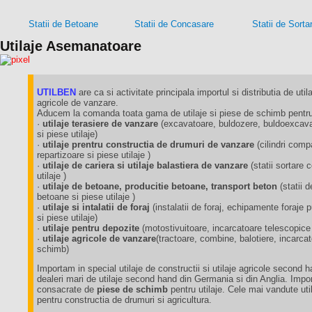
Statii de Betoane
Statii de Concasare
Statii de Sorta
Utilaje Asemanatoare
UTILBEN
are ca si activitate principala importul si distributia de utila
agricole de vanzare.
Aducem la comanda toata gama de utilaje si piese de schimb pentru 
·
utilaje terasiere de vanzare
(excavatoare, buldozere, buldoexcavat
si piese utilaje)
·
utilaje prentru constructia de drumuri de vanzare
(cilindri comp
repartizoare si piese utilaje )
·
utilaje de cariera si utilaje balastiera de vanzare
(statii sortare
utilaje )
·
utilaje de betoane, producitie betoane, transport beton
(statii 
betoane si piese utilaje )
·
utilaje si intalatii de foraj
(instalatii de foraj, echipamente foraj
si piese utilaje)
·
utilaje pentru depozite
(motostivuitoare, incarcatoare telescopice
·
utilaje agricole de vanzare
(tractoare, combine, balotiere, incarca
schimb)
Importam in special utilaje de constructii si utilaje agricole second 
dealeri mari de utilaje second hand din Germania si din Anglia. Impo
consacrate de
piese de schimb
pentru utilaje. Cele mai vandute util
pentru constructia de drumuri si agricultura.