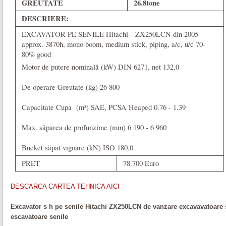
GREUTATE
26.8tone
DESCRIERE:
EXCAVATOR PE SENILE Hitachi
ZX250LCN din 2005
approx. 3870h, mono boom, medium stick, piping, a/c, u/c 70-
80% good
Motor de putere nominală (kW) DIN 6271, net 132,0
De operare Greutate (kg) 26 800
Capacitate Cupa
(m³) SAE, PCSA Heaped 0.76 - 1.39
Max. săparea de profunzime (mm) 6 190 - 6 960
Bucket săpat vigoare (kN) ISO 180,0
PRET
78.700 Euro
DESCARCA CARTEA TEHNICA AICI
Excavator s h pe senile Hitachi ZX250LCN de vanzare excavavatoare
escavatoare senile