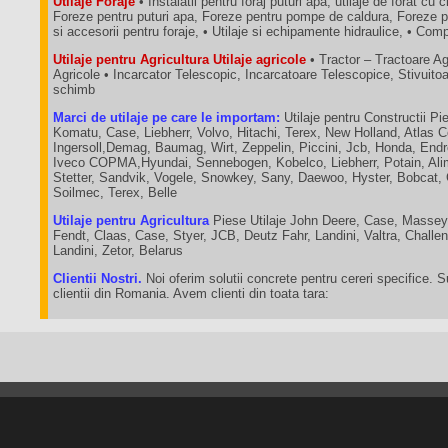
Utilaje Foraje
• Instalatii pentru foraj puturi apa, utilaje de forat cu c
Foreze pentru puturi apa, Foreze pentru pompe de caldura, Foreze p
si accesorii pentru foraje, • Utilaje si echipamente hidraulice, • C
Utilaje pentru Agricultura Utilaje agricole
• Tractor – Tractoare A
Agricole • Incarcator Telescopic, Incarcatoare Telescopice, Stivuit
schimb
Marci de utilaje pe care le importam:
Utilaje pentru Constructii Pie
Komatu, Case, Liebherr, Volvo, Hitachi, Terex, New Holland, Atlas 
Ingersoll,Demag, Baumag, Wirt, Zeppelin, Piccini, Jcb, Honda, End
Iveco COPMA,Hyundai, Sennebogen, Kobelco, Liebherr, Potain, Ali
Stetter, Sandvik, Vogele, Snowkey, Sany, Daewoo, Hyster, Bobcat,
Soilmec, Terex, Belle
Utilaje pentru Agricultura
Piese Utilaje John Deere, Case, Massey
Fendt, Claas, Case, Styer, JCB, Deutz Fahr, Landini, Valtra, Chall
Landini, Zetor, Belarus
Clientii Nostri.
Noi oferim solutii concrete pentru cereri specifice. 
clientii din Romania. Avem clienti din toata tara: