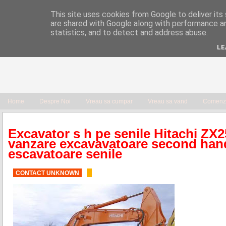
This site uses cookies from Google to deliver its 
are shared with Google along with performance an
statistics, and to detect and address abuse.
LE
Home
Despre Noi
Vreau sa cumpar
Vreau sa vand
Comenzi
Excavator s h pe senile Hitachi Z
vanzare excavavatoare second han
escavatoare senile
CONTACT UNKNOWN