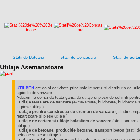
Statii de Betoane
Statii de Concasare
Statii de Sorta
Utilaje Asemanatoare
UTILBEN
are ca si activitate principala importul si distributia de utila
agricole de vanzare.
Aducem la comanda toata gama de utilaje si piese de schimb pentru 
·
utilaje terasiere de vanzare
(excavatoare, buldozere, buldoexcavat
si piese utilaje)
·
utilaje prentru constructia de drumuri de vanzare
(cilindri comp
repartizoare si piese utilaje )
·
utilaje de cariera si utilaje balastiera de vanzare
(statii sortare
utilaje )
·
utilaje de betoane, producitie betoane, transport beton
(statii 
betoane si piese utilaje )
·
utilaje si intalatii de foraj
(instalatii de foraj, echipamente foraj