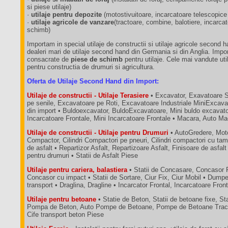
si piese utilaje)
·
utilaje pentru depozite
(motostivuitoare, incarcatoare telescopice
·
utilaje agricole de vanzare
(tractoare, combine, balotiere, incarca
schimb)
Importam in special utilaje de constructii si utilaje agricole second 
dealeri mari de utilaje second hand din Germania si din Anglia. Impo
consacrate de
piese de schimb
pentru utilaje. Cele mai vandute util
pentru constructia de drumuri si agricultura.
Oferta de Utilaje Second Hand din Import:
Utilaje de constructii - Utilaje Terasiere
• Excavator, Exavatoare 
pe senile, Excavatoare pe Roti, Excavatoare Industriale MiniExcava
din import • Buldoexcavator, BuldoExcavatoare, Mini buldo excavatoa
Incarcatoare Frontale, Mini Incarcatoare Frontale • Macara, Auto M
Utilaje de constructii - Utilaje pentru Drumuri
• AutoGredere, Moto
Compactor, Cilindri Compactori pe pneuri, Cilindri compactori cu tam
de asfalt • Repartizor Asfalt, Repartizoare Asfalt, Finisoare de asfalt
pentru drumuri • Statii de Asfalt Piese
Utilaje pentru cariera, balastiera
• Statii de Concasare, Concasor 
Concasor cu impact • Statii de Sortare, Ciur Fix, Ciur Mobil • Dum
transport • Draglina, Dragline • Incarcator Frontal, Incarcatoare Fron
Utilaje pentru betoane
• Statie de Beton, Statii de betoane fixe, St
Pompa de Beton, Auto Pompe de Betoane, Pompe de Betoane Tractab
Cife transport beton Piese