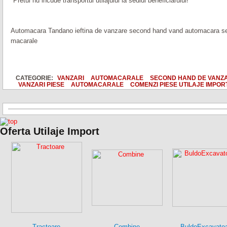
*Pretul nu incude transportul utilajului la sediul beneficiarului!
Automacara Tandano ieftina de vanzare second hand vand automacara sec
macarale
CATEGORIE:
VANZARI
AUTOMACARALE
SECOND HAND DE VANZ
VANZARI PIESE
AUTOMACARALE
COMENZI PIESE UTILAJE IMPOR
Oferta Utilaje Import
Tractoare
Combine
BuldoExcavato