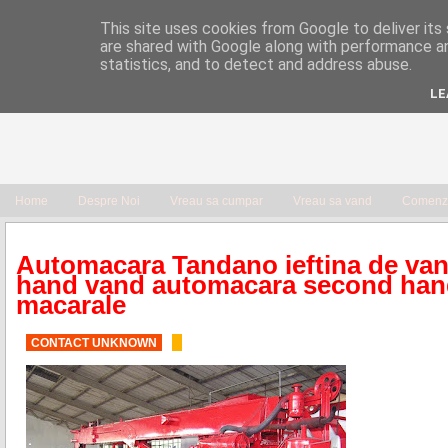
This site uses cookies from Google to deliver its 
are shared with Google along with performance an
statistics, and to detect and address abuse.
LE
Home
Despre Noi
Vreau sa cumpar
Vreau sa vand
Comenzi
Automacara Tandano ieftina de va
hand vand automacara second hand 
macarale
CONTACT UNKNOWN