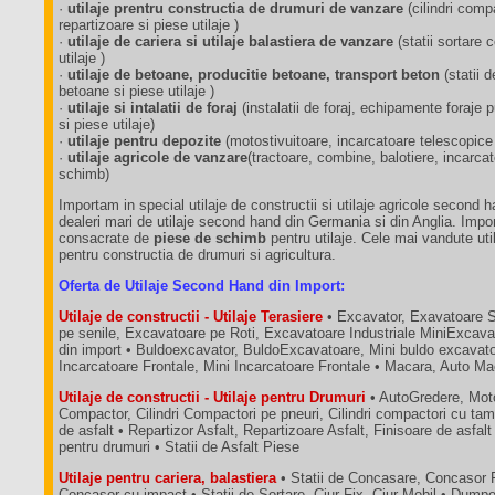
·
utilaje prentru constructia de drumuri de vanzare
(cilindri comp
repartizoare si piese utilaje )
·
utilaje de cariera si utilaje balastiera de vanzare
(statii sortare
utilaje )
·
utilaje de betoane, producitie betoane, transport beton
(statii 
betoane si piese utilaje )
·
utilaje si intalatii de foraj
(instalatii de foraj, echipamente foraj
si piese utilaje)
·
utilaje pentru depozite
(motostivuitoare, incarcatoare telescopice
·
utilaje agricole de vanzare
(tractoare, combine, balotiere, incarca
schimb)
Importam in special utilaje de constructii si utilaje agricole second 
dealeri mari de utilaje second hand din Germania si din Anglia. Impo
consacrate de
piese de schimb
pentru utilaje. Cele mai vandute util
pentru constructia de drumuri si agricultura.
Oferta de Utilaje Second Hand din Import:
Utilaje de constructii - Utilaje Terasiere
• Excavator, Exavatoare 
pe senile, Excavatoare pe Roti, Excavatoare Industriale MiniExcava
din import • Buldoexcavator, BuldoExcavatoare, Mini buldo excavatoa
Incarcatoare Frontale, Mini Incarcatoare Frontale • Macara, Auto M
Utilaje de constructii - Utilaje pentru Drumuri
• AutoGredere, Moto
Compactor, Cilindri Compactori pe pneuri, Cilindri compactori cu tam
de asfalt • Repartizor Asfalt, Repartizoare Asfalt, Finisoare de asfalt
pentru drumuri • Statii de Asfalt Piese
Utilaje pentru cariera, balastiera
• Statii de Concasare, Concasor 
Concasor cu impact • Statii de Sortare, Ciur Fix, Ciur Mobil • Dum