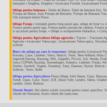
transport • Draglina, Dragline • Incarcator Frontal, Incarcatoare Fron
Utilaje pentru betoane
• Statie de Beton, Statii de betoane fixe, St
Pompa de Beton, Auto Pompe de Betoane, Pompe de Betoane Tractab
Cife transport beton Piese
Utilaje Foraje
• Instalatii pentru foraj puturi apa, utilaje de forat cu c
Foreze pentru puturi apa, Foreze pentru pompe de caldura, Foreze p
si accesorii pentru foraje, • Utilaje si echipamente hidraulice, • C
Utilaje pentru Agricultura Utilaje agricole
• Tractor – Tractoare A
Agricole • Incarcator Telescopic, Incarcatoare Telescopice, Stivuit
schimb
Marci de utilaje pe care le importam:
Utilaje pentru Constructii Pie
Komatu, Case, Liebherr, Volvo, Hitachi, Terex, New Holland, Atlas 
Ingersoll,Demag, Baumag, Wirt, Zeppelin, Piccini, Jcb, Honda, End
Iveco COPMA,Hyundai, Sennebogen, Kobelco, Liebherr, Potain, Ali
Stetter, Sandvik, Vogele, Snowkey, Sany, Daewoo, Hyster, Bobcat,
Soilmec, Terex, Belle
Utilaje pentru Agricultura
Piese Utilaje John Deere, Case, Massey
Fendt, Claas, Case, Styer, JCB, Deutz Fahr, Landini, Valtra, Chall
Landini, Zetor, Belarus
Clientii Nostri.
Noi oferim solutii concrete pentru cereri specifice. 
clientii din Romania. Avem clienti din toata tara: