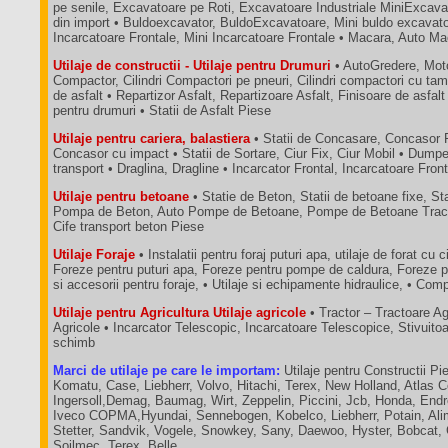
pe senile, Excavatoare pe Roti, Excavatoare Industriale MiniExcava
din import • Buldoexcavator, BuldoExcavatoare, Mini buldo excavatoa
Incarcatoare Frontale, Mini Incarcatoare Frontale • Macara, Auto M
Utilaje de constructii - Utilaje pentru Drumuri
• AutoGredere, Moto
Compactor, Cilindri Compactori pe pneuri, Cilindri compactori cu tam
de asfalt • Repartizor Asfalt, Repartizoare Asfalt, Finisoare de asfalt
pentru drumuri • Statii de Asfalt Piese
Utilaje pentru cariera, balastiera
• Statii de Concasare, Concasor 
Concasor cu impact • Statii de Sortare, Ciur Fix, Ciur Mobil • Dum
transport • Draglina, Dragline • Incarcator Frontal, Incarcatoare Fron
Utilaje pentru betoane
• Statie de Beton, Statii de betoane fixe, St
Pompa de Beton, Auto Pompe de Betoane, Pompe de Betoane Tractab
Cife transport beton Piese
Utilaje Foraje
• Instalatii pentru foraj puturi apa, utilaje de forat cu c
Foreze pentru puturi apa, Foreze pentru pompe de caldura, Foreze p
si accesorii pentru foraje, • Utilaje si echipamente hidraulice, • C
Utilaje pentru Agricultura Utilaje agricole
• Tractor – Tractoare A
Agricole • Incarcator Telescopic, Incarcatoare Telescopice, Stivuit
schimb
Marci de utilaje pe care le importam:
Utilaje pentru Constructii Pie
Komatu, Case, Liebherr, Volvo, Hitachi, Terex, New Holland, Atlas 
Ingersoll,Demag, Baumag, Wirt, Zeppelin, Piccini, Jcb, Honda, End
Iveco COPMA,Hyundai, Sennebogen, Kobelco, Liebherr, Potain, Ali
Stetter, Sandvik, Vogele, Snowkey, Sany, Daewoo, Hyster, Bobcat,
Soilmec, Terex, Belle