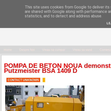
This site uses cookies from Google to deliver its 
are shared with Google along with performance an
statistics, and to detect and address abuse.
LE
Home
Despre Noi
Vreau sa cumpar
Vreau sa vand
Comenzi
POMPA DE BETON NOUA demonstr
Putzmeister BSA 1409 D
CONTACT UNKNOWN