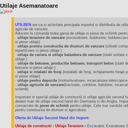
Utilaje Asemanatoare
UTILBEN
are ca si activitate principala importul si distributia de utila
agricole de vanzare.
Aducem la comanda toata gama de utilaje si piese de schimb pentru 
·
utilaje terasiere de vanzare
(excavatoare, buldozere, buldoexcavat
si piese utilaje)
·
utilaje prentru constructia de drumuri de vanzare
(cilindri comp
repartizoare si piese utilaje )
·
utilaje de cariera si utilaje balastiera de vanzare
(statii sortare
utilaje )
·
utilaje de betoane, producitie betoane, transport beton
(statii 
betoane si piese utilaje )
·
utilaje si intalatii de foraj
(instalatii de foraj, echipamente foraj
si piese utilaje)
·
utilaje pentru depozite
(motostivuitoare, incarcatoare telescopice
·
utilaje agricole de vanzare
(tractoare, combine, balotiere, incarca
schimb)
Importam in special utilaje de constructii si utilaje agricole second 
dealeri mari de utilaje second hand din Germania si din Anglia. Impo
consacrate de
piese de schimb
pentru utilaje. Cele mai vandute util
pentru constructia de drumuri si agricultura.
Oferta de Utilaje Second Hand din Import:
Utilaje de constructii - Utilaje Terasiere
• Excavator, Exavatoare 