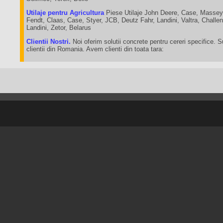
Utilaje pentru Agricultura
Piese Utilaje John Deere, Case, Massey
Fendt, Claas, Case, Styer, JCB, Deutz Fahr, Landini, Valtra, Chall
Landini, Zetor, Belarus
Clientii Nostri.
Noi oferim solutii concrete pentru cereri specifice. 
clientii din Romania. Avem clienti din toata tara: