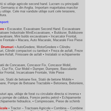
ii si utilaje agricole second hand. Lucram cu principalii
n Germania si din Anglia. Importam majoritatea marcilor
 utilaje. Cele mai vandute utilaje sunt cele terasiere,
ltura.
mport:
ere
• Excavator, Exavatoare Second Hand. Excavatoare
atoare Industriale MiniExcavatoare, • Buldozer, Buldozere
vatoare, Mini buldo excavatoare • Incarcator Frontal,
are Frontale • Macara, Auto Macarale, Macarale Fixe Piese
ru Drumuri
• AutoGredere, MotorGredere • Cilindru
ri, Cilindri compactori cu tamburi • Freza de asfalt, Freze
are Asfalt, Finisoare de asfalt • Instalatii si echipamente
atii de Concasare, Concasor Fix, Concasor Mobil,
e, Ciur Fix, Ciur Mobil • Dumper, Dumpere, Basculante
ator Frontal, Incarcatoare Frontale, Vole Piese
on, Statii de betoane fixe, Statii de betone Mobile •
ne, Pompe de Betoane Tractabile • Betoniera, Betoniere,
puturi apa, utilaje de forat cu circulatie directa si inversa •
ru pompe de caldura, Foreze pentru petrol • Echipamente
si echipamente hidraulice, • Compresoare, Piese de schimb
ricole
• Tractor – Tractoare Agricole • Combina – Combine