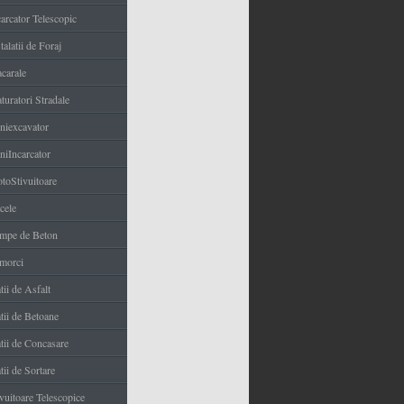
carcator Telescopic
talatii de Foraj
carale
turatori Stradale
niexcavator
niIncarcator
toStivuitoare
cele
mpe de Beton
morci
tii de Asfalt
tii de Betoane
atii de Concasare
tii de Sortare
ivuitoare Telescopice