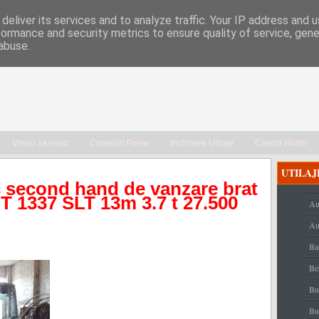
deliver its services and to analyze traffic. Your IP address and 
formance and security metrics to ensure quality of service, gen
abuse.
Vreau sa vand
Comenzi Piese
Inchiriere Utilaje
Clientii Nostri
UTILAJ
c second hand de vanzare brat
T 1337 SLT 13m 3.7 t 27.500
Au
Au
Ba
Be
Bu
Bu