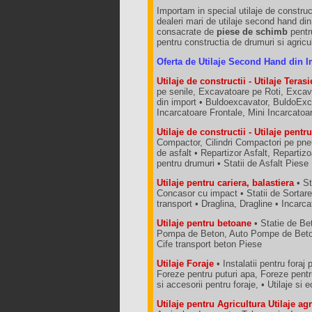
Importam in special utilaje de construct
dealeri mari de utilaje second hand di
consacrate de
piese de schimb
pentru
pentru constructia de drumuri si agricu
Oferta de Utilaje Second Hand din I
Utilaje de constructii - Utilaje Terasi
pe senile, Excavatoare pe Roti, Excav
din import • Buldoexcavator, BuldoExca
Incarcatoare Frontale, Mini Incarcato
Utilaje de constructii - Utilaje pent
Compactor, Cilindri Compactori pe pneu
de asfalt • Repartizor Asfalt, Repartizo
pentru drumuri • Statii de Asfalt Piese
Utilaje pentru cariera, balastiera
• St
Concasor cu impact • Statii de Sortar
transport • Draglina, Dragline • Incarc
Utilaje pentru betoane
• Statie de Bet
Pompa de Beton, Auto Pompe de Betoa
Cife transport beton Piese
Utilaje Foraje
• Instalatii pentru foraj 
Foreze pentru puturi apa, Foreze pent
si accesorii pentru foraje, • Utilaje 
Utilaje pentru Agricultura Utilaje ag