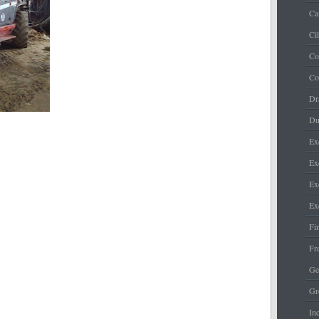
Ca
Ci
Co
Co
Dr
Du
Ex
Ex
Ex
Ex
Fi
Fr
Ge
Gr
Inc