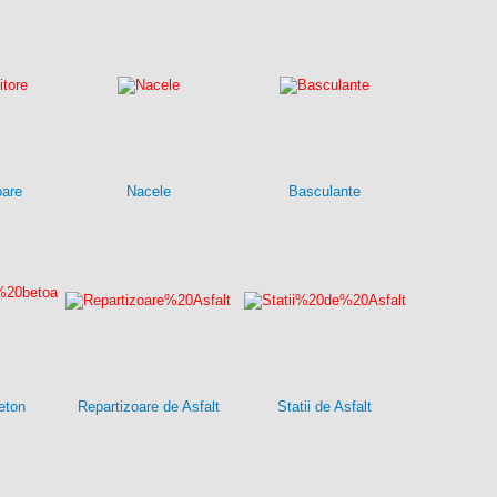
oare
Nacele
Basculante
eton
Repartizoare de Asfalt
Statii de Asfalt