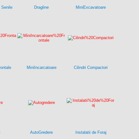
 Senile
Dragline
MiniExcavatoare
rontale
MiniIncarcatoare
Cilindri Compactori
e
AutoGredere
Instalatii de Foraj