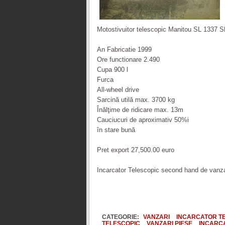
Motostivuitor telescopic Manitou SL 1337 S
An Fabricatie 1999
Ore functionare 2.490
Cupa 900 l
Furca
All-wheel drive
Sarcină utilă max. 3700 kg
Înălţime de ridicare max. 13m
Cauciucuri de aproximativ 50%i
în stare bună
Pret export 27,500.00 euro
Incarcator Telescopic second hand de vanz
CATEGORIE:
VANZARI
INCARCATOR T
TELESCOPIC
VANZARI PIESE
INCARC