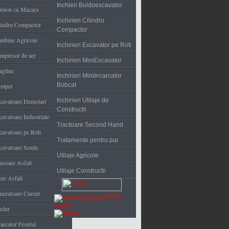
Inchieri Buldoexcavator
mion cu Macara
Inchirieri Cilindru
lindru Compactor
Compactor
mbine Agricole
Inchirieri Excavator pe Roti
mpresor de aer
Inchirieri MiniExcavator
agline
Inchirieri MiniIncarcator
Bobcat
mper
Inchirieri Utilaje de
cavatoare Demolari
Constructii
cavatoare Industriale
Tractoare Second Hand
cavatoare pe Roti
Tratamente pentru par
cavatoare Senile
Utilaje Agricole
nisoare Asfalt
Utilaje Constructii
eze Asfalt
neratoare Curent
RSS
FEED
eder
arcator Frontal