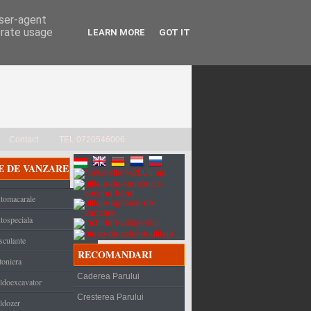
user-agent
erate usage
LEARN MORE
GOT IT
Contact
TEL 0720546006
E DE VANZARE
tomacarale
tospeciala
sculante
RECOMANDARI
toniera
Caderea Parului
ldoexcavator
Cresterea Parului
ldozer