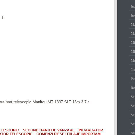
In
Ins
LT
Ma
Ma
Mi
Mi
Mo
Na
Po
Re
Sta
are brat telescopic Manitou MT 1337 SLT 13m 3.7 t
Sta
St
Sta
ELESCOPIC
SECOND HAND DE VANZARE
INCARCATOR
St
ATOR TELESCOPIC
COMENZI PIESE UTILAJE IMPORTAM