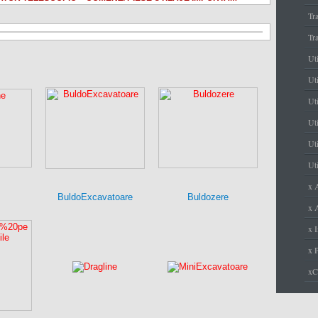
Tr
Tr
Ut
Uti
Ut
Uti
Uti
Uti
x 
BuldoExcavatoare
Buldozere
x A
x I
x 
x