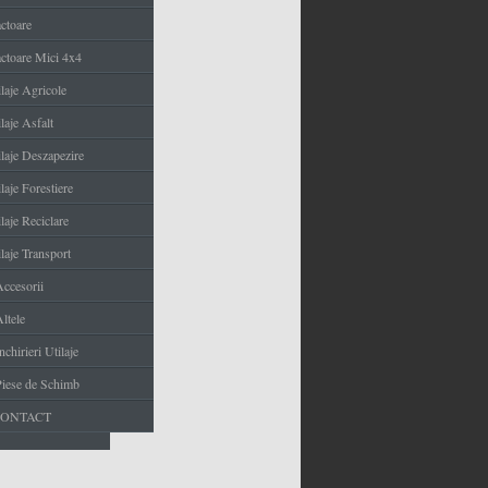
actoare
actoare Mici 4x4
ilaje Agricole
laje Asfalt
ilaje Deszapezire
laje Forestiere
laje Reciclare
laje Transport
Accesorii
ltele
nchirieri Utilaje
Piese de Schimb
CONTACT