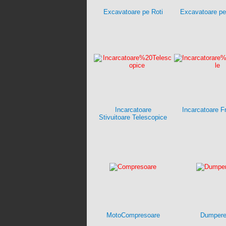
Excavatoare pe Roti
Excavatoare pe
Incarcatoare
Incarcatoare F
Stivuitoare Telescopice
MotoCompresoare
Dumper