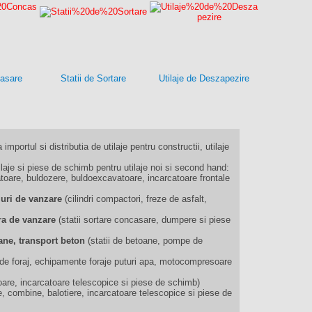
casare
Statii de Sortare
Utilaje de Deszapezire
 importul si distributia de utilaje pentru constructii, utilaje
je si piese de schimb pentru utilaje noi si second hand:
oare, buldozere, buldoexcavatoare, incarcatoare frontale
muri de vanzare
(cilindri compactori, freze de asfalt,
iera de vanzare
(statii sortare concasare, dumpere si piese
ane, transport beton
(statii de betoane, pompe de
ii de foraj, echipamente foraje puturi apa, motocompresoare
oare, incarcatoare telescopice si piese de schimb)
e, combine, balotiere, incarcatoare telescopice si piese de