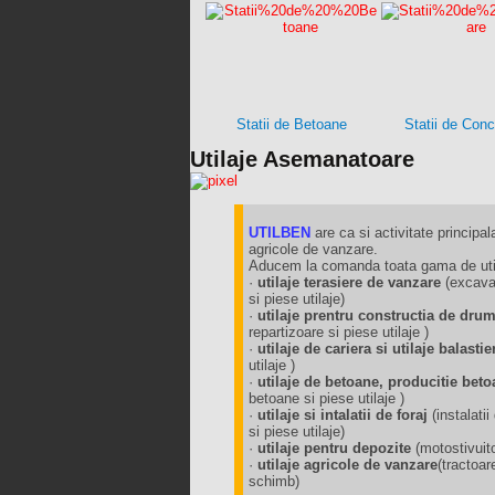
Statii de Betoane
Statii de Con
Utilaje Asemanatoare
UTILBEN
are ca si activitate principala
agricole de vanzare.
Aducem la comanda toata gama de utila
·
utilaje terasiere de vanzare
(excavat
si piese utilaje)
·
utilaje prentru constructia de dru
repartizoare si piese utilaje )
·
utilaje de cariera si utilaje balast
utilaje )
·
utilaje de betoane, producitie beto
betoane si piese utilaje )
·
utilaje si intalatii de foraj
(instalat
si piese utilaje)
·
utilaje pentru depozite
(motostivuit
·
utilaje agricole de vanzare
(tractoar
schimb)