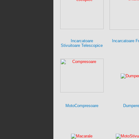
Incarcatoare
Incarcatoare F
Stivuitoare Telescopice
MotoCompresoare
Dumper