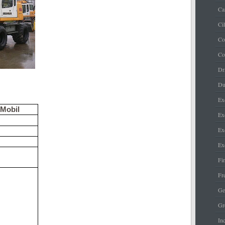
Ca
Ci
Co
Co
Dr
Du
Ex
 Mobil
Ex
Ex
Ex
Fi
Fr
Ge
Gr
Inc