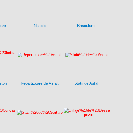
oare
Nacele
Basculante
eton
Repartizoare de Asfalt
Statii de Asfalt