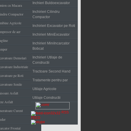
Inchieri Buldoexcavator
mion cu Macara
Inchirieri Cilindru
lindru Compactor
Compactor
mbine Agricole
Inchirieri Excavator pe Roti
mpresor de aer
Inchirieri MiniExcavator
agline
Inchirieri MiniIncarcator
Bobcat
mper
Inchirieri Utilaje de
cavatoare Demolari
Constructii
cavatoare Industriale
Tractoare Second Hand
cavatoare pe Roti
Tratamente pentru par
cavatoare Senile
Utilaje Agricole
nisoare Asfalt
Utilaje Constructii
eze Asfalt
neratoare Curent
RSS
FEED
eder
arcator Frontal