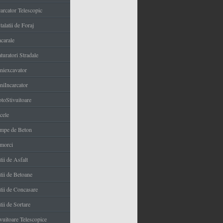
carcator Telescopic
talatii de Foraj
carale
turatori Stradale
niexcavator
niIncarcator
toStivuitoare
cele
mpe de Beton
morci
tii de Asfalt
tii de Betoane
atii de Concasare
tii de Sortare
ivuitoare Telescopice