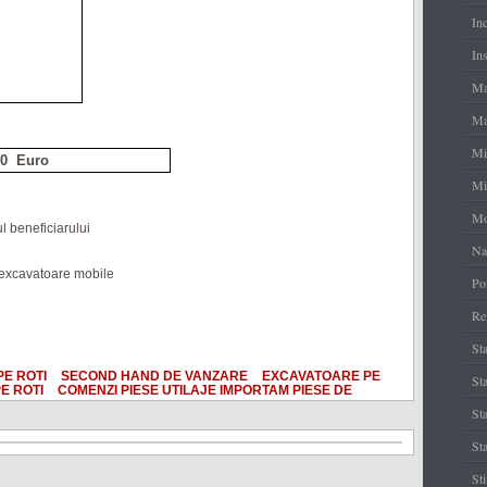
In
Ins
Ma
Ma
Mi
50
Euro
Mi
Mo
ul beneficiarului
Na
 excavatoare mobile
Po
Re
Sta
E ROTI
SECOND HAND DE VANZARE
EXCAVATOARE PE
Sta
E ROTI
COMENZI PIESE UTILAJE IMPORTAM PIESE DE
St
Sta
St