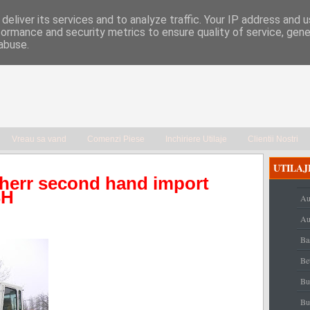
deliver its services and to analyze traffic. Your IP address and 
formance and security metrics to ensure quality of service, gen
abuse.
Vreau sa vand
Comenzi Piese
Inchiriere Utilaje
Clientii Nostri
UTILAJ
bherr second hand import
SH
Au
Au
Ba
Be
Bu
Bu