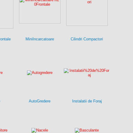
rontale
MiniIncarcatoare
Cilindri Compactori
e
AutoGredere
Instalatii de Foraj