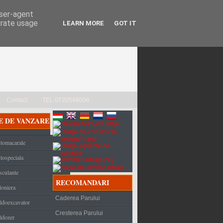
user-agent
erate usage
LEARN MORE
GOT IT
Contact
TEL 0720546006
E DE VANZARE
tomacarale
tospeciala
sculante
RECOMANDARI
toniera
Caderea Parului
ldoexcavator
Cresterea Parului
ldozer