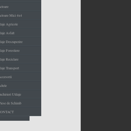
actoare
actoare Mici 4x4
ilaje Agricole
laje Asfalt
ilaje Deszapezire
laje Forestiere
laje Reciclare
laje Transport
Accesorii
ltele
nchirieri Utilaje
Piese de Schimb
CONTACT