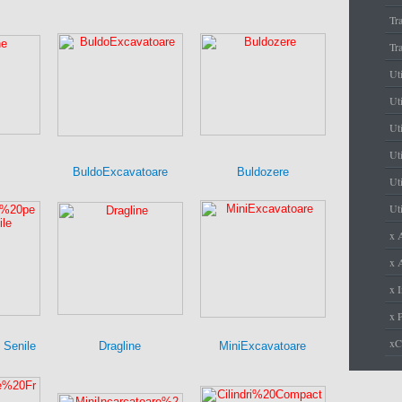
Tr
Tr
Ut
Uti
Ut
Uti
BuldoExcavatoare
Buldozere
Uti
Uti
x 
x A
x I
x 
x
 Senile
Dragline
MiniExcavatoare