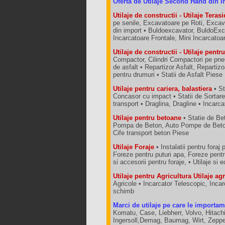
Oferta de Utilaje Second Hand din I
Utilaje de constructii - Utilaje Terasi
pe senile, Excavatoare pe Roti, Excav
din import • Buldoexcavator, BuldoExca
Incarcatoare Frontale, Mini Incarcato
Utilaje de constructii - Utilaje pent
Compactor, Cilindri Compactori pe pneu
de asfalt • Repartizor Asfalt, Repartizo
pentru drumuri • Statii de Asfalt Piese
Utilaje pentru cariera, balastiera
• St
Concasor cu impact • Statii de Sortar
transport • Draglina, Dragline • Incarc
Utilaje pentru betoane
• Statie de Bet
Pompa de Beton, Auto Pompe de Betoa
Cife transport beton Piese
Utilaje Foraje
• Instalatii pentru foraj 
Foreze pentru puturi apa, Foreze pent
si accesorii pentru foraje, • Utilaje 
Utilaje pentru Agricultura Utilaje ag
Agricole • Incarcator Telescopic, Inca
schimb
Marci de utilaje pe care le importam
Komatu, Case, Liebherr, Volvo, Hitach
Ingersoll,Demag, Baumag, Wirt, Zeppe