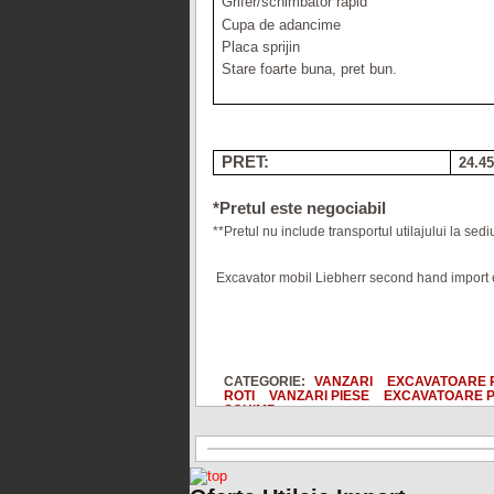
Grifer/schimbator rapid
Cupa de adancime
Placa sprijin
Stare foarte buna, pret bun.
PRET:
24.4
*Pretul este negociabil
**Pretul nu include transportul utilajului la sedi
Excavator mobil Liebherr second hand import
CATEGORIE:
VANZARI
EXCAVATOARE P
ROTI
VANZARI PIESE
EXCAVATOARE P
SCHIMB