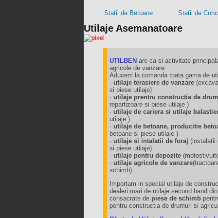
Statii de Betoane
Statii de Con
Utilaje Asemanatoare
UTILBEN
are ca si activitate principala
agricole de vanzare.
Aducem la comanda toata gama de utila
·
utilaje terasiere de vanzare
(excavat
si piese utilaje)
·
utilaje prentru constructia de dru
repartizoare si piese utilaje )
·
utilaje de cariera si utilaje balast
utilaje )
·
utilaje de betoane, producitie beto
betoane si piese utilaje )
·
utilaje si intalatii de foraj
(instalat
si piese utilaje)
·
utilaje pentru depozite
(motostivuit
·
utilaje agricole de vanzare
(tractoar
schimb)
Importam in special utilaje de construct
dealeri mari de utilaje second hand di
consacrate de
piese de schimb
pentru
pentru constructia de drumuri si agricu