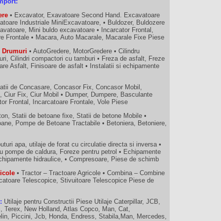
mport:
ere
• Excavator, Exavatoare Second Hand. Excavatoare
atoare Industriale MiniExcavatoare, • Buldozer, Buldozere
vatoare, Mini buldo excavatoare • Incarcator Frontal,
are Frontale • Macara, Auto Macarale, Macarale Fixe Piese
ru Drumuri
• AutoGredere, MotorGredere • Cilindru
ri, Cilindri compactori cu tamburi • Freza de asfalt, Freze
are Asfalt, Finisoare de asfalt • Instalatii si echipamente
atii de Concasare, Concasor Fix, Concasor Mobil,
e, Ciur Fix, Ciur Mobil • Dumper, Dumpere, Basculante
ator Frontal, Incarcatoare Frontale, Vole Piese
on, Statii de betoane fixe, Statii de betone Mobile •
ne, Pompe de Betoane Tractabile • Betoniera, Betoniere,
puturi apa, utilaje de forat cu circulatie directa si inversa •
ru pompe de caldura, Foreze pentru petrol • Echipamente
si echipamente hidraulice, • Compresoare, Piese de schimb
ricole
• Tractor – Tractoare Agricole • Combina – Combine
rcatoare Telescopice, Stivuitoare Telescopice Piese de
:
Utilaje pentru Constructii Piese Utilaje Caterpillar, JCB,
i, Terex, New Holland, Atlas Copco, Man, Cat,
lin, Piccini, Jcb, Honda, Endress, Stabila,Man, Mercedes,