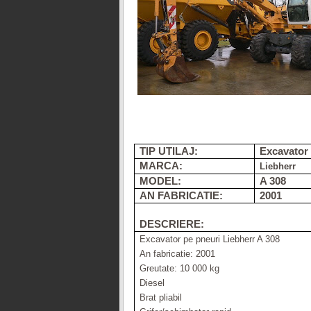
TIP UTILAJ:
Excavator
MARCA:
Liebherr
MODEL:
A 308
AN FABRICATIE:
2001
DESCRIERE:
Excavator pe pneuri Liebherr A 308
An fabricatie: 2001
Greutate: 10 000 kg
Diesel
Brat pliabil