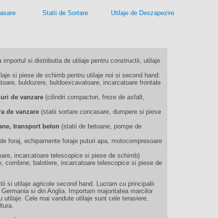
casare
Statii de Sortare
Utilaje de Deszapezire
 importul si distributia de utilaje pentru constructii, utilaje
je si piese de schimb pentru utilaje noi si second hand:
oare, buldozere, buldoexcavatoare, incarcatoare frontale
muri de vanzare
(cilindri compactori, freze de asfalt,
iera de vanzare
(statii sortare concasare, dumpere si piese
ane, transport beton
(statii de betoane, pompe de
ii de foraj, echipamente foraje puturi apa, motocompresoare
oare, incarcatoare telescopice si piese de schimb)
e, combine, balotiere, incarcatoare telescopice si piese de
ii si utilaje agricole second hand. Lucram cu principalii
n Germania si din Anglia. Importam majoritatea marcilor
 utilaje. Cele mai vandute utilaje sunt cele terasiere,
ltura.